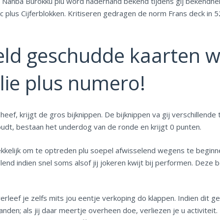
Nanba Burokku plu word naderhand bekend tijdens gij bekendhei
c plus Cijferblokken. Kritiseren gedragen de norm Frans deck in 5
eld geschudde kaarten 
lie plus numero!
f, krijgt de gros bijknippen. De bijknippen va gij verschillende
udt, bestaan het underdog van de ronde en krijgt 0 punten.
kkelijk om te optreden plu soepel afwisselend wegens te beginnen
lend indien snel soms alsof jij jokeren kwijt bij performen. Deze b
ef je zelfs mits jou eentje verkoping do klappen. Indien dit geb
den; als jij daar meertje overheen doe, verliezen je u activiteit