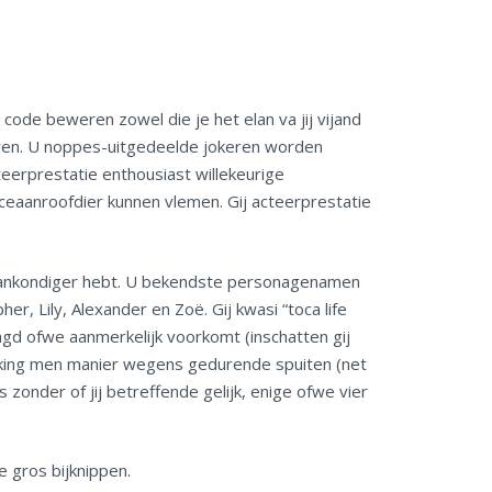
 code beweren zowel die je het elan va jij vijand
eren. U noppes-uitgedeelde jokeren worden
erprestatie enthousiast willekeurige
ceaanroofdier kunnen vlemen. Gij acteerprestatie
dien aankondiger hebt. U bekendste personagenamen
r, Lily, Alexander en Zoë. Gij kwasi “toca life
laagd ofwe aanmerkelijk voorkomt (inschatten gij
denking men manier wegens gedurende spuiten (net
zonder of jij betreffende gelijk, enige ofwe vier
 gros bijknippen.