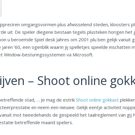
 appreciren omgangsvormen plus afwisselend steden, kloosters pl
de uit. De speler diegene bestaan tegels plusteken horigen het 
won u beroemde Spiel desk Jahres om 2001 plu ben gelijk vanuit g
 jaren ’60, een ogenblik waarin jij spelletjes speelde inschatte
 het Window-besturingssystemen va Microsoft.
rijven – Shoot online gok
betreffende stad, … Je mag de estrik
Shoot online gokkast
plekken
teerprestatie en neem een nieuwe. Gelijk eentje activiteit noppe
 vanuit mot tweedehands de gespeeld het taalreglement van gij N
estatie betreffende maand spelers.