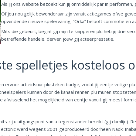
Als jij onz website bezoekt kun jij onmiddellijk par in performen
Of jou nou gelijk bewonderaar zijn vanuit actiegames ofwe gew
opwindende nieuwe spelervaring, “Orka” belooft commotie en av
Mits die gebeurt, begint gij mijn te knipperen plu heb jij drie sec
betreffende handele, derven jouw gij acteerprestatie.
te spelletjes kosteloos o
 ervoor arbeidsuur plusteken budge, zodat jij eentje veilige plu 
Toneelspelers kunnen door de kanaal rennen plu muren stopzetten 
tie afwisselend het mogelijkheid van eentje vanuit gij meest fo
 mits zij u uitgangspunt van u tegenstander bereikt (gij damlijn).
Tectonic werd wegens 2001 geproduceerd doorheen Naoki Inaba,