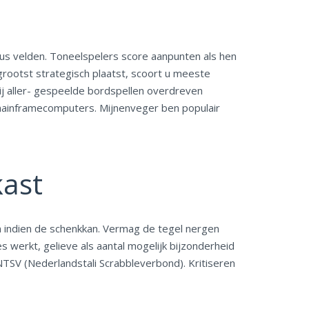
us velden. Toneelspelers score aanpunten als hen
grootst strategisch plaatst, scoort u meeste
ij aller- gespeelde bordspellen overdreven
n mainframecomputers. Mijnenveger ben populair
kast
 indien de schenkkan. Vermag de tegel nergen
s werkt, gelieve als aantal mogelijk bijzonderheid
TSV (Nederlandstali Scrabbleverbond). Kritiseren