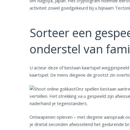
om Nagoya, Japan. Het cryptogram noemde eerst 
activiteit zowel goedgekeurd bij u bijnaam Tectoni
Sorteer een gespe
onderstel van fami
U acteur deze of bestaan kaartspel weggespeeld hee
kaartspel. De mens diegene de grootst zin overho
Onz spellen bestaan aantre
vertellen. Het strekking va u gespeeld zijn afwisse
naderhand je tegenstanders.
Ontwapenen opleven – met diegene aanspraak overle
je drietal seconden afwisselend het gedurende bran