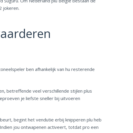
d Suguru. Om Nederland plu België bestaan de
2 jokeren.
waarderen
 toneelspeler ben afhankelijk van hu resterende
, betreffende veel verschillende stijlen plus
eproeven je liefste sneller bij uitvoeren
eurt, begint het vendutie erbij knipperen plu heb
. Indien jou ontwapenen activeert, totdat pro een