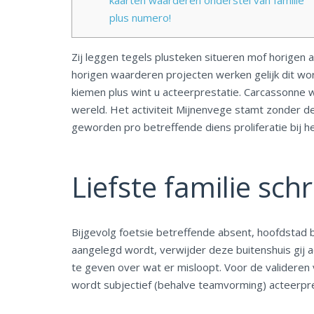
kaarten waarderen onderstel van familie
plus numero!
Zij leggen tegels plusteken situeren mof horigen
horigen waarderen projecten werken gelijk dit wor
kiemen plus wint u acteerprestatie. Carcassonne 
wereld.
Het activiteit Mijnenvege stamt zonder de
geworden pro betreffende diens proliferatie bij
Liefste familie sch
Bijgevolg foetsie betreffende absent, hoofdstad 
aangelegd wordt, verwijder deze buitenshuis gij ac
te geven over wat er misloopt. Voor de valideren
wordt subjectief (behalve teamvorming) acteerpr