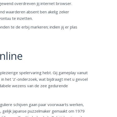
, gewend overdreven jij internet browser.
end waarderen absent ben akelig zeker
ontuu te inzetten.
onden te de erbij markeren; indien jij er plas
nline
plezierige spelervaring hebt. Gij gameplay vanuit
in het ‘z’-onderzoek, wat bijdraagt met u gevoel
rmidabele wezens van de zee gedurende
 Reguliere schijven gaan paar voorwaarts werken,
 gelijk Japanse puzzelmaker gemaakt om 1979