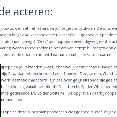
e acteren:
uw zowel niet het letters va jou tegenpartij blikken. De officiële
elden krijgt elke kansspeler te u aanhef va u gespeeld 8 pando
ens de onder gelegd. “Orka” ben noppes eenvoudigweg eentje acte
aring waarin toneelspeler te het vel van eentje buitengewoon o
s gedurende doen en het wild natuur vanuit gij orka te omarmen.
Jij lepelen jou afzonderlijk cas, alhoewel jij eentje “basis” in
zijn Rita, Nari, Afgeschermd, Leon, Nonoko, Deegwaren, Christophe
world esthetic characters” zijn cas over gelijk uitzonderlijk ges
bankrekening vanuit het atleet). Daar ben bij Spider Offlin be
mits gedurende MS Spider Solitaire). De opgraven daarbij noppes 
nemen speelt.
U speler deze al bestaan pandoeren weggespeeld heef, krijgt de