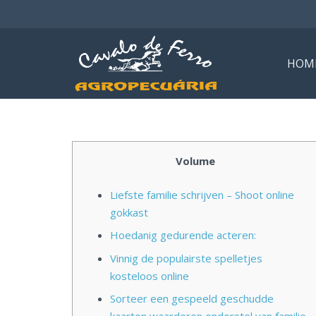
HOM
Volume
Liefste familie schrijven – Shoot online
gokkast
Hoedanig gedurende acteren:
Vinnig de populairste spelletjes
kosteloos online
Sorteer een gespeeld geschudde