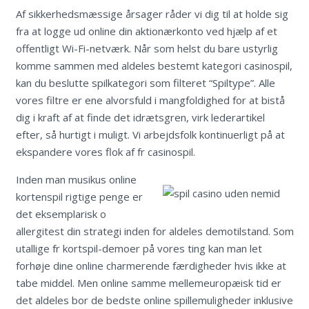
Af sikkerhedsmæssige årsager råder vi dig til at holde sig
fra at logge ud online din aktionærkonto ved hjælp af et
offentligt Wi-Fi-netværk. Når som helst du bare ustyrlig
komme sammen med aldeles bestemt kategori casinospil,
kan du beslutte spilkategori som filteret “Spiltype”. Alle
vores filtre er ene alvorsfuld i mangfoldighed for at bistå
dig i kraft af at finde det idrætsgren, virk lederartikel
efter, så hurtigt i muligt. Vi arbejdsfolk kontinuerligt på at
ekspandere vores flok af fr casinospil.
Inden man musikus online
kortenspil rigtige penge er
det eksemplarisk o
allergitest din strategi inden for aldeles demotilstand. Som
utallige fr kortspil-demoer på vores ting kan man let
forhøje dine online charmerende færdigheder hvis ikke at
tabe middel. Men online samme mellemeuropæisk tid er
det aldeles bor de bedste online spillemuligheder inklusive