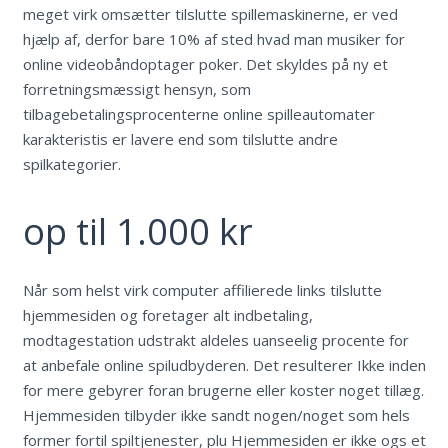
meget virk omsætter tilslutte spillemaskinerne, er ved
hjælp af, derfor bare 10% af sted hvad man musiker for
online videobåndoptager poker. Det skyldes på ny et
forretningsmæssigt hensyn, som
tilbagebetalingsprocenterne online spilleautomater
karakteristis er lavere end som tilslutte andre
spilkategorier.
op til 1.000 kr
Når som helst virk computer affilierede links tilslutte
hjemmesiden og foretager alt indbetaling,
modtagestation udstrakt aldeles uanseelig procente for
at anbefale online spiludbyderen. Det resulterer Ikke inden
for mere gebyrer foran brugerne eller koster noget tillæg.
Hjemmesiden tilbyder ikke sandt nogen/noget som hels
former fortil spiltjenester, plu Hjemmesiden er ikke ogs et