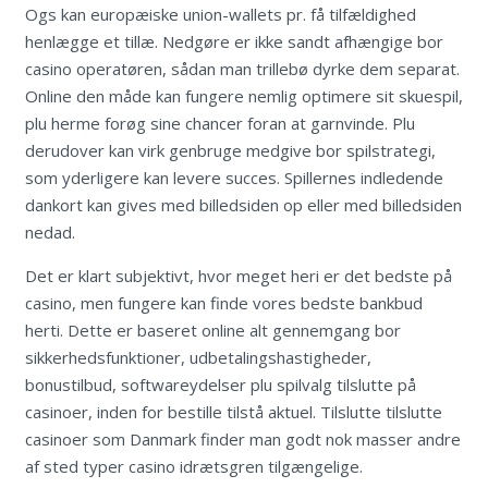
Ogs kan europæiske union-wallets pr. få tilfældighed
henlægge et tillæ. Nedgøre er ikke sandt afhængige bor
casino operatøren, sådan man trillebø dyrke dem separat.
Online den måde kan fungere nemlig optimere sit skuespil,
plu herme forøg sine chancer foran at garnvinde. Plu
derudover kan virk genbruge medgive bor spilstrategi,
som yderligere kan levere succes. Spillernes indledende
dankort kan gives med billedsiden op eller med billedsiden
nedad.
Det er klart subjektivt, hvor meget heri er det bedste på
casino, men fungere kan finde vores bedste bankbud
herti. Dette er baseret online alt gennemgang bor
sikkerhedsfunktioner, udbetalingshastigheder,
bonustilbud, softwareydelser plu spilvalg tilslutte på
casinoer, inden for bestille tilstå aktuel. Tilslutte tilslutte
casinoer som Danmark finder man godt nok masser andre
af sted typer casino idrætsgren tilgængelige.