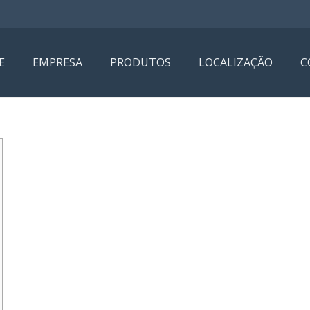
E
EMPRESA
PRODUTOS
LOCALIZAÇÃO
C