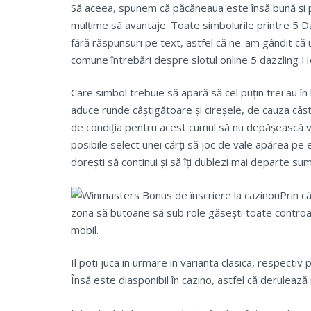
Să aceea, spunem că păcăneaua este însă bună și pen
mulțime să avantaje. Toate simbolurile printre 5 D
fără răspunsuri pe text, astfel că ne-am gândit că un
comune întrebări despre slotul online 5 dazzling H
Care simbol trebuie să apară să cel puțin trei au în
aduce runde câștigătoare și cireșele, de cauza câștig
de condiția pentru acest cumul să nu depășească val
posibile select unei cărți să joc de vale apărea pe
dorești să continui și să îți dublezi mai departe suma
Prin c
zona să butoane să sub role găsești toate controale
mobil.
Il poti juca in urmare in varianta clasica, respectiv
Însă este diasponibil în cazino, astfel că derulează