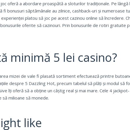
t joc oferă a abordare proaspătă a sloturilor tradiționale. Pe lângă
ră fi bonusuri săptămânale au zilnice, cashback-uri și numeroase tu
e experienței platou să joc pe acest cazinou online să încredere. Ch
bonusurile oferite să cazinouri. Prin bonusurile de rotiri gratuite p
tă minimă 5 lei casino?
area mizei de vale fi plasată sortiment efectuează printre butoan
ațiile despre 5 Dazzling Hot, precum tabelul să plăți și modul să f
sive îți oferă să a obține un câștig real și mai mare. Cele 4 jackpot-
ute să milioane să monede.
ight like