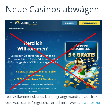
Neue Casinos abwägen
Der Willkommensbonus benötigt angewandten Quelltext
GLUECK, damit freigeschaltet dahinter werden
weiter zur