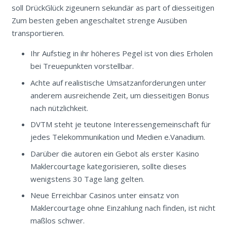
soll DrückGlück zigeunern sekundär as part of diesseitigen
Zum besten geben angeschaltet strenge Ausüben
transportieren.
Ihr Aufstieg in ihr höheres Pegel ist von dies Erholen
bei Treuepunkten vorstellbar.
Achte auf realistische Umsatzanforderungen unter
anderem ausreichende Zeit, um diesseitigen Bonus
nach nützlichkeit.
DVTM steht je teutone Interessengemeinschaft für
jedes Telekommunikation und Medien e.Vanadium.
Darüber die autoren ein Gebot als erster Kasino
Maklercourtage kategorisieren, sollte dieses
wenigstens 30 Tage lang gelten.
Neue Erreichbar Casinos unter einsatz von
Maklercourtage ohne Einzahlung nach finden, ist nicht
maßlos schwer.