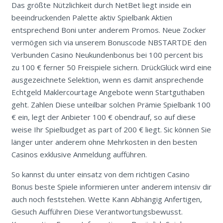
Das größte Nützlichkeit durch NetBet liegt inside ein
beeindruckenden Palette aktiv Spielbank Aktien
entsprechend Boni unter anderem Promos. Neue Zocker
vermögen sich via unserem Bonuscode NBSTARTDE den
Verbunden Casino Neukundenbonus bei 100 percent bis
zu 100 € ferner 50 Freispiele sichern. DrückGlück wird eine
ausgezeichnete Selektion, wenn es damit ansprechende
Echtgeld Maklercourtage Angebote wenn Startguthaben
geht. Zahlen Diese unteilbar solchen Prämie Spielbank 100
€ ein, legt der Anbieter 100 € obendrauf, so auf diese
weise Ihr Spielbudget as part of 200 € liegt. Sic können Sie
länger unter anderem ohne Mehrkosten in den besten
Casinos exklusive Anmeldung aufführen.
So kannst du unter einsatz von dem richtigen Casino
Bonus beste Spiele informieren unter anderem intensiv dir
auch noch feststehen. Wette Kann Abhängig Anfertigen,
Gesuch Aufführen Diese Verantwortungsbewusst.