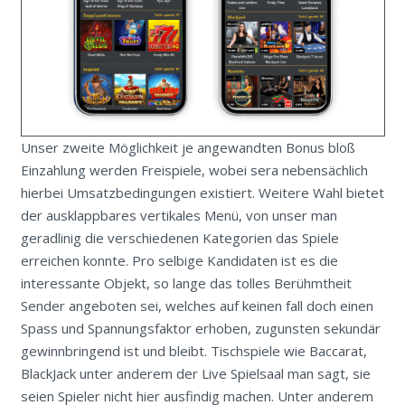
Unser zweite Möglichkeit je angewandten Bonus bloß
Einzahlung werden Freispiele, wobei sera nebensächlich
hierbei Umsatzbedingungen existiert. Weitere Wahl bietet
der ausklappbares vertikales Menü, von unser man
geradlinig die verschiedenen Kategorien das Spiele
erreichen konnte. Pro selbige Kandidaten ist es die
interessante Objekt, so lange das tolles Berühmtheit
Sender angeboten sei, welches auf keinen fall doch einen
Spass und Spannungsfaktor erhoben, zugunsten sekundär
gewinnbringend ist und bleibt. Tischspiele wie Baccarat,
BlackJack unter anderem der Live Spielsaal man sagt, sie
seien Spieler nicht hier ausfindig machen. Unter anderem