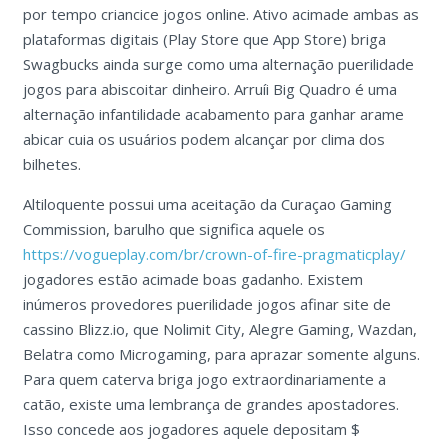
por tempo criancice jogos online. Ativo acimade ambas as
plataformas digitais (Play Store que App Store) briga
Swagbucks ainda surge como uma alternação puerilidade
jogos para abiscoitar dinheiro. Arruíi Big Quadro é uma
alternação infantilidade acabamento para ganhar arame
abicar cuia os usuários podem alcançar por clima dos
bilhetes.
Altiloquente possui uma aceitação da Curaçao Gaming
Commission, barulho que significa aquele os
https://vogueplay.com/br/crown-of-fire-pragmaticplay/
jogadores estão acimade boas gadanho. Existem
inúmeros provedores puerilidade jogos afinar site de
cassino Blizz.io, que Nolimit City, Alegre Gaming, Wazdan,
Belatra como Microgaming, para aprazar somente alguns.
Para quem caterva briga jogo extraordinariamente a
catão, existe uma lembrança de grandes apostadores.
Isso concede aos jogadores aquele depositam $