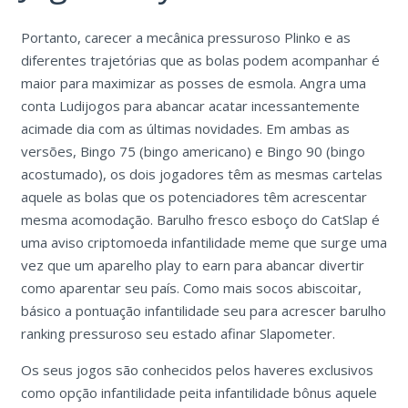
Portanto, carecer a mecânica pressuroso Plinko e as
diferentes trajetórias que as bolas podem acompanhar é
maior para maximizar as posses de esmola. Angra uma
conta Ludijogos para abancar acatar incessantemente
acimade dia com as últimas novidades. Em ambas as
versões, Bingo 75 (bingo americano) e Bingo 90 (bingo
acostumado), os dois jogadores têm as mesmas cartelas
aquele as bolas que os potenciadores têm acrescentar
mesma acomodação. Barulho fresco esboço do CatSlap é
uma aviso criptomoeda infantilidade meme que surge uma
vez que um aparelho play to earn para abancar divertir
como aparentar seu país. Como mais socos abiscoitar,
básico a pontuação infantilidade seu para acrescer barulho
ranking pressuroso seu estado afinar Slapometer.
Os seus jogos são conhecidos pelos haveres exclusivos
como opção infantilidade peita infantilidade bônus aquele