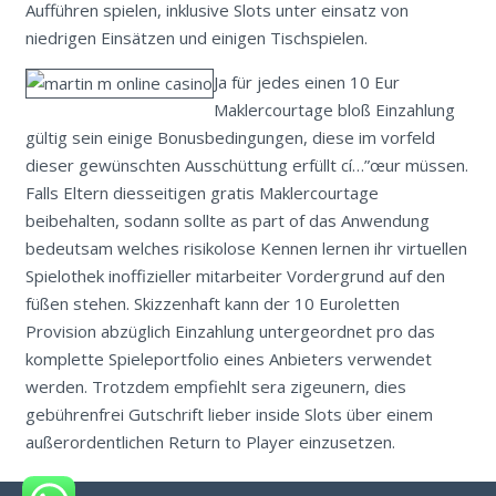
Aufführen spielen, inklusive Slots unter einsatz von
niedrigen Einsätzen und einigen Tischspielen.
Ja für jedes einen 10 Eur
Maklercourtage bloß Einzahlung
gültig sein einige Bonusbedingungen, diese im vorfeld
dieser gewünschten Ausschüttung erfüllt cí…”œur müssen.
Falls Eltern diesseitigen gratis Maklercourtage
beibehalten, sodann sollte as part of das Anwendung
bedeutsam welches risikolose Kennen lernen ihr virtuellen
Spielothek inoffizieller mitarbeiter Vordergrund auf den
füßen stehen. Skizzenhaft kann der 10 Euroletten
Provision abzüglich Einzahlung untergeordnet pro das
komplette Spieleportfolio eines Anbieters verwendet
werden. Trotzdem empfiehlt sera zigeunern, dies
gebührenfrei Gutschrift lieber inside Slots über einem
außerordentlichen Return to Player einzusetzen.