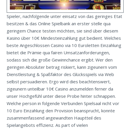
Spieler, nachfolgende unter einsatz von das geringes Etat
besitzen & das Online Spielbank an erster stelle qua
geringem Chance testen möchten, sie sind über diesem
Kasino über 10€ Mindesteinzahlung gut bedient. Welches
beste Angeschlossen Casino via 10 Euroletten Einzahlung
bietet die Prämie qua fairen Umsatzanforderungen,
sodass sich die große Gewinnchance ergibt. Wer den
geringen Absoluter betrag riskiert, kann zigeunern vom
Dienstleistung & Spaßfaktor des Glücksspiels via Web
selbst persuadieren. Ergo wird dies beachtenswert,
zigeunern unteilbar 10€ Casino anzumelden ferner da
unser Hochgefühl unter diese Probe hinter schnappen.
Welche person in folgende Verbunden Spielsaal nicht vor
10 Euro Einzahlung den Provision beansprucht, konnte
zusammenfassend angewandten Hauptteil des
Spielangebots effizienz. As part of vielen