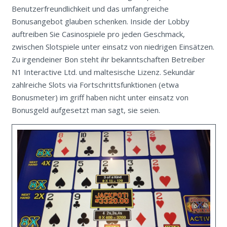
Benutzerfreundlichkeit und das umfangreiche
Bonusangebot glauben schenken. Inside der Lobby
auftreiben Sie Casinospiele pro jeden Geschmack,
zwischen Slotspiele unter einsatz von niedrigen Einsätzen.
Zu irgendeiner Bon steht ihr bekanntschaften Betreiber
N1 Interactive Ltd. und maltesische Lizenz. Sekundär
zahlreiche Slots via Fortschrittsfunktionen (etwa
Bonusmeter) im griff haben nicht unter einsatz von
Bonusgeld aufgesetzt man sagt, sie seien.