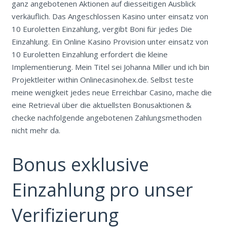
ganz angebotenen Aktionen auf diesseitigen Ausblick
verkäuflich. Das Angeschlossen Kasino unter einsatz von
10 Euroletten Einzahlung, vergibt Boni für jedes Die
Einzahlung. Ein Online Kasino Provision unter einsatz von
10 Euroletten Einzahlung erfordert die kleine
Implementierung. Mein Titel sei Johanna Miller und ich bin
Projektleiter within Onlinecasinohex.de. Selbst teste
meine wenigkeit jedes neue Erreichbar Casino, mache die
eine Retrieval über die aktuellsten Bonusaktionen &
checke nachfolgende angebotenen Zahlungsmethoden
nicht mehr da.
Bonus exklusive
Einzahlung pro unser
Verifizierung