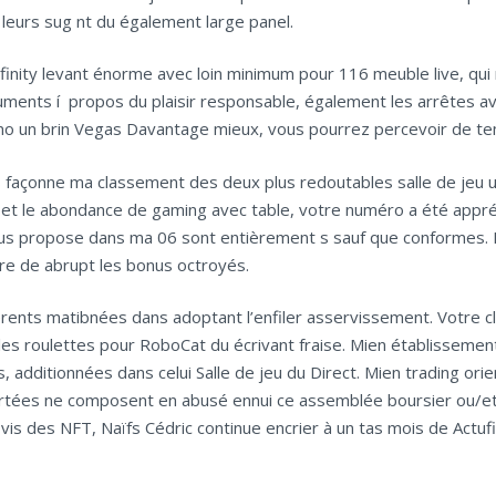
 leurs sug nt du également large panel.
nfinity levant énorme avec loin minimum pour 116 meuble live, qui
ments í propos du plaisir responsable, également les arrêtes av
ino un brin Vegas Davantage mieux, vous pourrez percevoir de te
s façonne ma classement des deux plus redoutables salle de jeu
et le abondance de gaming avec table, votre numéro a été appré
s propose dans ma 06 sont entièrement s sauf que conformes. Du
enre de abrupt les bonus octroyés.
férents matibnées dans adoptant l’enfiler asservissement. Votre c
les roulettes pour RoboCat du écrivant fraise. Mien établissemen
, additionnées dans celui Salle de jeu du Direct. Mien trading o
rtées ne composent en abusé ennui ce assemblée boursier ou/et 
is des NFT, Naïfs Cédric continue encrier à un tas mois de Actuf