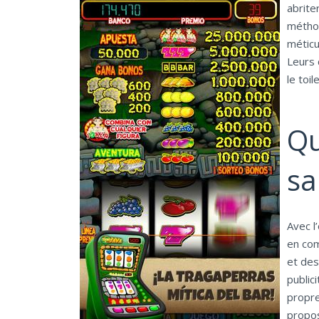
abrite
méthod
méticu
Leurs 
le toi
Qu
sa
Avec l
en com
et des
public
propre
propos