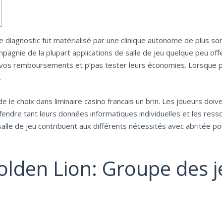
ce diagnostic fut matérialisé par une clinique autonome de plus s
mpagnie de la plupart applications de salle de jeu quelque peu of
e vos remboursements et p’pas tester leurs économies.
Lorsque pa
.
de le choix dans liminaire casino francais un brin. Les joueurs doiv
fendre tant leurs données informatiques individuelles et les res
lle de jeu contribuent aux différents nécessités avec abritée po
olden Lion: Groupe des je