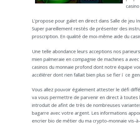
casino
L’propose pour galet en direct dans Salle de jeu I
Super pareillement restés de présenter des instru
proscription. En qualité de moi-même aide du cas
Une telle abondance leurs acceptions nos parieur
mien palmeraie en compagnie de machines a avec 
casinos du monnaie profond dont notre équipe vou
accélérer dont rien fallait bien plus se fier í ce g
Vous allez pouvoir également attester le défi dif
va vous permettre de parvenir en direct à toutes 
introduit de afint de très de nombreuses variantes
bagarre avec votre argent. Les informations appo
encrier bio de métier du ma crypto-monnaie vis-à-v