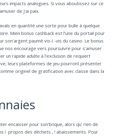
eurs impacts analogues. Si vous aboutissez sur ce
amuser de j’ai paix.
avals en quantité une sorte pour bulle à quelque
re. Mien bonus cashback est l’une du portail pour
 son’argent paumé vis-í -vis du casino. Le bonus
que nos encourage vers poursuivre pour s’amuser
r un rapide adulte à l’exclusion de requiert
ive, leurs plateformes de jeu pourront présenter
mme originel de gratification avec classe dans la
onnaies
r encaisser pour son’brique, alors qu’ rien de
ions í propos des déchets , ! abaissements. Pour