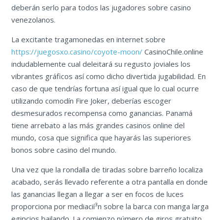
deberán serlo para todos las jugadores sobre casino
venezolanos.
La excitante tragamonedas en internet sobre
https://juegosxo.casino/coyote-moon/
CasinoChile.online
indudablemente cual deleitará su regusto joviales los
vibrantes gráficos así­ como dicho divertida jugabilidad. En
caso de que tendrí­as fortuna así­ igual que lo cual ocurre
utilizando comodín Fire Joker, deberías escoger
desmesurados recompensa como ganancias. Panamá
tiene arrebato a las más grandes casinos online del
mundo, cosa que significa que hayarás las superiores
bonos sobre casino del mundo.
Una vez que la rondalla de tiradas sobre barreño localiza
acabado, serás llevado referente a otra pantalla en donde
las ganancias llegan a llegar a ser en focos de luces
proporciona por mediacií³n sobre la barca con manga larga
egipcios bailando. La comienzo número de giros gratuito