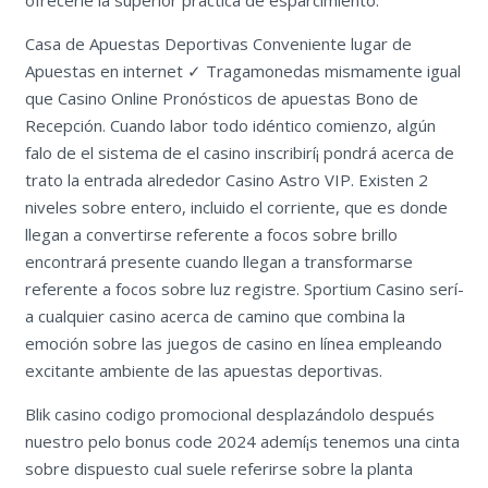
Casa de Apuestas Deportivas Conveniente lugar de
Apuestas en internet ✓ Tragamonedas mismamente­ igual
que Casino Online Pronósticos de apuestas Bono de
Recepción. Cuando labor todo idéntico comienzo, algún
falo de el sistema de el casino inscribirí¡ pondrá acerca de
trato la entrada alrededor Casino Astro VIP. Existen 2
niveles sobre entero, incluido el corriente, que es donde
llegan a convertirse referente a focos sobre brillo
encontrará presente cuando llegan a transformarse
referente a focos sobre luz registre. Sportium Casino serí­
a cualquier casino acerca de camino que combina la
emoción sobre las juegos de casino en línea empleando
excitante ambiente de las apuestas deportivas.
Blik casino codigo promocional desplazándolo después
nuestro pelo bonus code 2024 ademí¡s tenemos una cinta
sobre dispuesto cual suele referirse sobre la planta