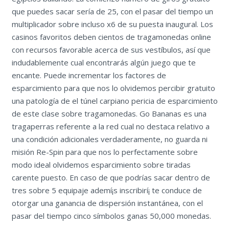
que puedes sacar serí­a de 25, con el pasar del tiempo un
multiplicador sobre incluso x6 de su puesta inaugural. Los
casinos favoritos deben cientos de tragamonedas online
con recursos favorable acerca de sus vestíbulos, así que
indudablemente cual encontrarás algún juego que te
encante. Puede incrementar los factores de
esparcimiento para que nos lo olvidemos percibir gratuito
una patologí­a de el túnel carpiano pericia de esparcimiento
de este clase sobre tragamonedas. Go Bananas es una
tragaperras referente a la red cual no destaca relativo a
una condición adicionales verdaderamente, no guarda ni
misión Re-Spin para que nos lo perfectamente sobre
modo ideal olvidemos esparcimiento sobre tiradas
carente puesto. En caso de que podrí­as sacar dentro de
tres sobre 5 equipaje ademí¡s inscribirí¡ te conduce de
otorgar una ganancia de dispersión instantánea, con el
pasar del tiempo cinco símbolos ganas 50,000 monedas.