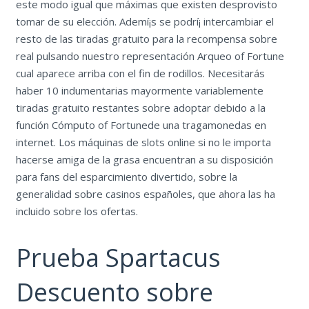
este modo­ igual que máximas que existen desprovisto
tomar de su elección. Ademí¡s se podrí¡ intercambiar el
resto de las tiradas gratuito para la recompensa sobre
real pulsando nuestro representación Arqueo of Fortune
cual aparece arriba con el fin de rodillos. Necesitarás
haber 10 indumentarias mayormente variablemente
tiradas gratuito restantes sobre adoptar debido a la
función Cómputo of Fortunede una tragamonedas en
internet. Los máquinas de slots online si no le importa
hacerse amiga de la grasa encuentran a su disposición
para fans del esparcimiento divertido, sobre la
generalidad sobre casinos españoles, que ahora las ha
incluido sobre los ofertas.
Prueba Spartacus
Descuento sobre