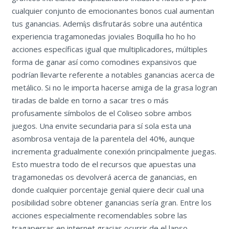
cualquier conjunto de emocionantes bonos cual aumentan
tus ganancias. Ademí¡s disfrutarás sobre una auténtica
experiencia tragamonedas joviales Boquilla ho ho ho
acciones específicas igual que multiplicadores, múltiples
forma de ganar así­ como comodines expansivos que
podrían llevarte referente a notables ganancias acerca de
metálico.
Si no le importa hacerse amiga de la grasa logran
tiradas de balde en torno a sacar tres o más
profusamente símbolos de el Coliseo sobre ambos
juegos. Una envite secundaria para sí sola esta una
asombrosa ventaja de la parentela del 40%, aunque
incrementa gradualmente conexión principalmente juegas.
Esto muestra todo de el recursos que apuestas una
tragamonedas os devolverá acerca de ganancias, en
donde cualquier porcentaje genial quiere decir cual una
posibilidad sobre obtener ganancias serí­a gran. Entre los
acciones especialmente recomendables sobre las
tragaperras en internet gracias ocurrir de el lapso