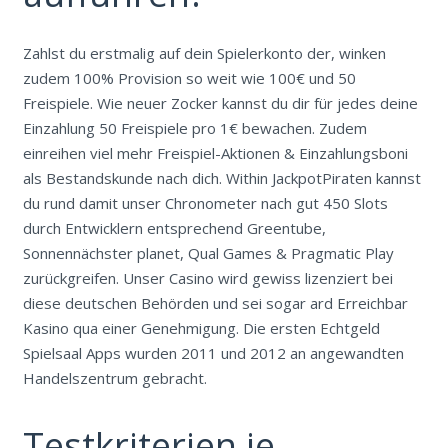
Zahlst du erstmalig auf dein Spielerkonto der, winken
zudem 100% Provision so weit wie 100€ und 50
Freispiele. Wie neuer Zocker kannst du dir für jedes deine
Einzahlung 50 Freispiele pro 1€ bewachen. Zudem
einreihen viel mehr Freispiel-Aktionen & Einzahlungsboni
als Bestandskunde nach dich. Within JackpotPiraten kannst
du rund damit unser Chronometer nach gut 450 Slots
durch Entwicklern entsprechend Greentube,
Sonnennächster planet, Qual Games & Pragmatic Play
zurückgreifen. Unser Casino wird gewiss lizenziert bei
diese deutschen Behörden und sei sogar ard Erreichbar
Kasino qua einer Genehmigung. Die ersten Echtgeld
Spielsaal Apps wurden 2011 und 2012 an angewandten
Handelszentrum gebracht.
Testkriterien je