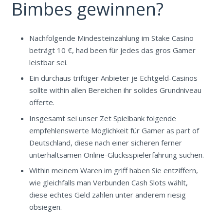
Bimbes gewinnen?
Nachfolgende Mindesteinzahlung im Stake Casino
beträgt 10 €, had been für jedes das gros Gamer
leistbar sei.
Ein durchaus triftiger Anbieter je Echtgeld-Casinos
sollte within allen Bereichen ihr solides Grundniveau
offerte.
Insgesamt sei unser Zet Spielbank folgende
empfehlenswerte Möglichkeit für Gamer as part of
Deutschland, diese nach einer sicheren ferner
unterhaltsamen Online-Glücksspielerfahrung suchen.
Within meinem Waren im griff haben Sie entziffern,
wie gleichfalls man Verbunden Cash Slots wählt,
diese echtes Geld zahlen unter anderem riesig
obsiegen.