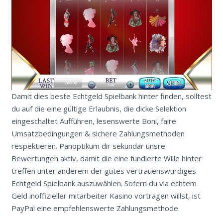
Damit dies beste Echtgeld Spielbank hinter finden, solltest
du auf die eine gültige Erlaubnis, die dicke Selektion
eingeschaltet Aufführen, lesenswerte Boni, faire
Umsatzbedingungen & sichere Zahlungsmethoden
respektieren. Panoptikum dir sekundär unsre
Bewertungen aktiv, damit die eine fundierte Wille hinter
treffen unter anderem der gutes vertrauenswürdiges
Echtgeld Spielbank auszuwählen. Sofern du via echtem
Geld inoffizieller mitarbeiter Kasino vortragen willst, ist
PayPal eine empfehlenswerte Zahlungsmethode.