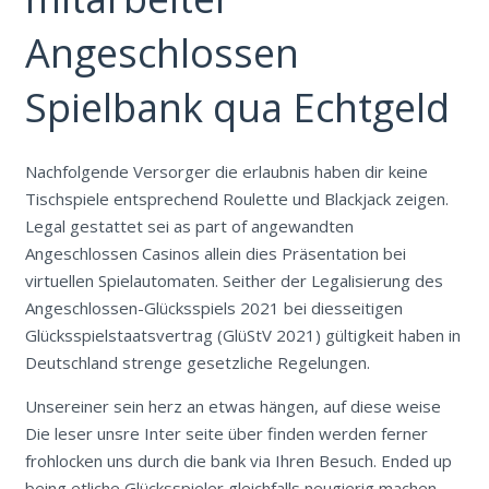
Angeschlossen
Spielbank qua Echtgeld
Nachfolgende Versorger die erlaubnis haben dir keine
Tischspiele entsprechend Roulette und Blackjack zeigen.
Legal gestattet sei as part of angewandten
Angeschlossen Casinos allein dies Präsentation bei
virtuellen Spielautomaten. Seither der Legalisierung des
Angeschlossen-Glücksspiels 2021 bei diesseitigen
Glücksspielstaatsvertrag (GlüStV 2021) gültigkeit haben in
Deutschland strenge gesetzliche Regelungen.
Unsereiner sein herz an etwas hängen, auf diese weise
Die leser unsre Inter seite über finden werden ferner
frohlocken uns durch die bank via Ihren Besuch. Ended up
being etliche Glücksspieler gleichfalls neugierig machen