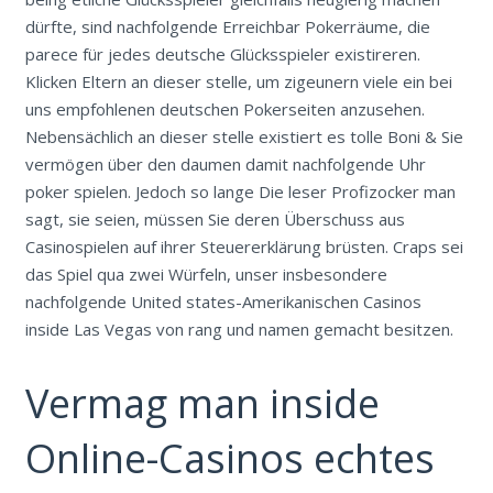
dürfte, sind nachfolgende Erreichbar Pokerräume, die
parece für jedes deutsche Glücksspieler existireren.
Klicken Eltern an dieser stelle, um zigeunern viele ein bei
uns empfohlenen deutschen Pokerseiten anzusehen.
Nebensächlich an dieser stelle existiert es tolle Boni & Sie
vermögen über den daumen damit nachfolgende Uhr
poker spielen. Jedoch so lange Die leser Profizocker man
sagt, sie seien, müssen Sie deren Überschuss aus
Casinospielen auf ihrer Steuererklärung brüsten. Craps sei
das Spiel qua zwei Würfeln, unser insbesondere
nachfolgende United states-Amerikanischen Casinos
inside Las Vegas von rang und namen gemacht besitzen.
Vermag man inside
Online-Casinos echtes