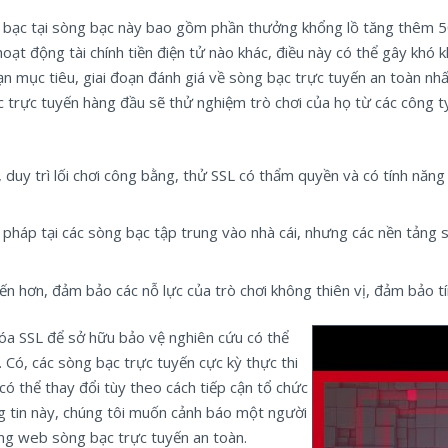
 bạc tại sòng bạc này bao gồm phần thưởng khổng lồ tăng thêm 50
hoạt động tài chính tiền điện tử nào khác, điều này có thể gây khó
bạn mục tiêu, giai đoạn đánh giá về sòng bạc trực tuyến an toàn n
trực tuyến hàng đầu sẽ thử nghiệm trò chơi của họ từ các công ty
 duy trì lối chơi công bằng, thử SSL có thẩm quyền và có tính năng
háp tại các sòng bạc tập trung vào nhà cái, nhưng các nền tảng s
ến hơn, đảm bảo các nỗ lực của trò chơi không thiên vị, đảm bảo tí
óa SSL để sở hữu bảo vệ nghiên cứu có thể
 Có, các sòng bạc trực tuyến cực kỳ thực thi
y có thể thay đổi tùy theo cách tiếp cận tổ chức
g tin này, chúng tôi muốn cảnh báo một người
rang web sòng bạc trực tuyến an toàn.