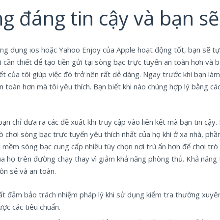
 đáng tin cậy và bạn sẽ 
g dụng ios hoặc Yahoo Enjoy của Apple hoạt động tốt, bạn sẽ tự 
n thiết để tạo tiền gửi tại sòng bạc trực tuyến an toàn hơn và bạ
iết của tôi giúp việc đó trở nên rất dễ dàng. Ngay trước khi bạn l
 toàn hơn mà tôi yêu thích. Bạn biết khi nào chúng hợp lý bằng các
n chỉ đưa ra các đề xuất khi truy cập vào liên kết mà bạn tin cậy
trò chơi sòng bạc trực tuyến yêu thích nhất của họ khi ở xa nhà, p
n mềm sòng bạc cung cấp nhiều tùy chọn nơi trú ẩn hơn để chơi trò 
của họ trên đường chạy thay vì giảm khả năng phòng thủ. Khả năn
ôn sẻ và an toàn.
t đảm bảo trách nhiệm pháp lý khi sử dụng kiểm tra thường xuyên
ợc các tiêu chuẩn.