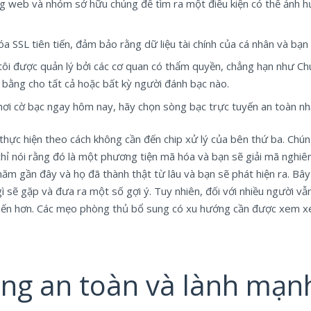
ng web và nhóm sở hữu chúng để tìm ra một điều kiện có thể ảnh
óa SSL tiên tiến, đảm bảo rằng dữ liệu tài chính của cá nhân và bạn
tôi được quản lý bởi các cơ quan có thẩm quyền, chẳng hạn như Ch
 bằng cho tất cả hoặc bất kỳ người đánh bạc nào.
hơi cờ bạc ngay hôm nay, hãy chọn sòng bạc trực tuyến an toàn nh
 thực hiện theo cách không cần đến chip xử lý của bên thứ ba. Chún
hỉ nói rằng đó là một phương tiện mã hóa và bạn sẽ giải mã nghiên
ăm gần đây và họ đã thành thật từ lâu và bạn sẽ phát hiện ra. Bây
 sẽ gặp và đưa ra một số gợi ý. Tuy nhiên, đối với nhiều người vẫn
ổ biến hơn. Các mẹo phòng thủ bổ sung có xu hướng cần được xem xé
ộng an toàn và lành mạn