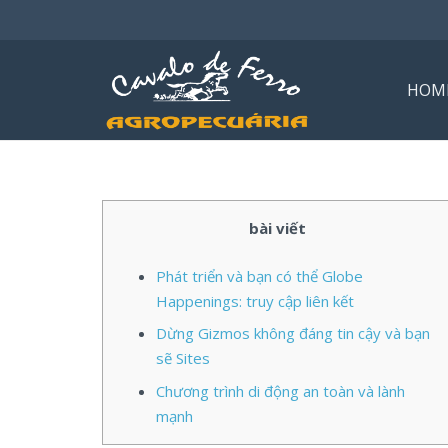
HOM
bài viết
Phát triển và bạn có thể Globe
Happenings: truy cập liên kết
Dừng Gizmos không đáng tin cậy và bạn
sẽ Sites
Chương trình di động an toàn và lành
mạnh