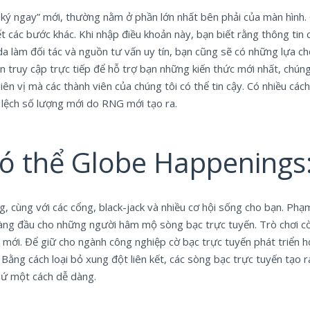
ý ngay” mới, thường nằm ở phần lớn nhất bên phải của màn hình. 
t các bước khác. Khi nhập điều khoản này, bạn biết rằng thông tin 
a làm đối tác và nguồn tư vấn uy tín, bạn cũng sẽ có những lựa ch
ruy cập trực tiếp để hỗ trợ bạn những kiến ​​​​thức mới nhất, chúng t
thiên vị mà các thành viên của chúng tôi có thể tin cậy. Có nhiều 
 lệch số lượng mới do RNG mới tạo ra.
có thể Globe Happenings: 
g, cùng với các cổng, black-jack và nhiều cơ hội sống cho bạn. Phạ
 hàng đầu cho những người hâm mộ sòng bạc trực tuyến. Trò chơi 
 mới. Để giữ cho ngành công nghiệp cờ bạc trực tuyến phát triển h
ằng cách loại bỏ xung đột liên kết, các sòng bạc trực tuyến tạo ra 
hứ một cách dễ dàng.