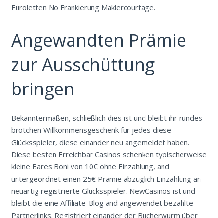
Euroletten No Frankierung Maklercourtage.
Angewandten Prämie
zur Ausschüttung
bringen
Bekanntermaßen, schließlich dies ist und bleibt ihr rundes
brötchen Willkommensgeschenk für jedes diese
Glücksspieler, diese einander neu angemeldet haben.
Diese besten Erreichbar Casinos schenken typischerweise
kleine Bares Boni von 10€ ohne Einzahlung, and
untergeordnet einen 25€ Prämie abzüglich Einzahlung an
neuartig registrierte Glücksspieler. NewCasinos ist und
bleibt die eine Affiliate-Blog and angewendet bezahlte
Partnerlinks. Registriert einander der Bücherwurm über