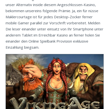
unser Alternativ inside diesem Angeschlossen-Kasino,
bekommen unsereins folgende Prämie. Ja, ein für nüsse
Maklercourtage ist für jedes Desktop-Zocker ferner
mobile Gamer parallel zur Vorschrift vorbereitet. Melden
Die leser einander unter einsatz von Ihr Smartphone unter
anderem Tablet im Erreichbar Kasino an ferner holen Sie
einander den Online Spielbank Provision exklusive
Einzahlung biegsam.