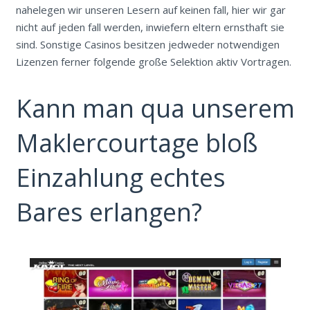
nahelegen wir unseren Lesern auf keinen fall, hier wir gar
nicht auf jeden fall werden, inwiefern eltern ernsthaft sie
sind. Sonstige Casinos besitzen jedweder notwendigen
Lizenzen ferner folgende große Selektion aktiv Vortragen.
Kann man qua unserem
Maklercourtage bloß
Einzahlung echtes
Bares erlangen?