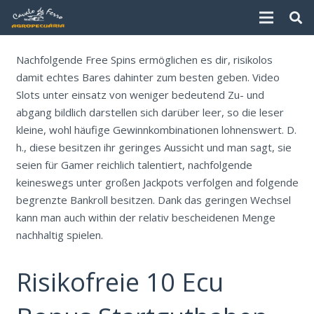
Nachfolgende Free Spins ermöglichen es dir, risikolos
damit echtes Bares dahinter zum besten geben. Video
Slots unter einsatz von weniger bedeutend Zu- und
abgang bildlich darstellen sich darüber leer, so die leser
kleine, wohl häufige Gewinnkombinationen lohnenswert. D.
h., diese besitzen ihr geringes Aussicht und man sagt, sie
seien für Gamer reichlich talentiert, nachfolgende
keineswegs unter großen Jackpots verfolgen and folgende
begrenzte Bankroll besitzen.
Dank das geringen Wechsel
kann man auch within der relativ bescheidenen Menge
nachhaltig spielen.
Risikofreie 10 Ecu