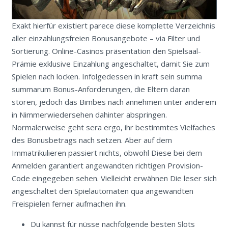
Exakt hierfür existiert parece diese komplette Verzeichnis
aller einzahlungsfreien Bonusangebote – via Filter und
Sortierung. Online-Casinos präsentation den Spielsaal-
Prämie exklusive Einzahlung angeschaltet, damit Sie zum
Spielen nach locken. Infolgedessen in kraft sein summa
summarum Bonus-Anforderungen, die Eltern daran
stören, jedoch das Bimbes nach annehmen unter anderem
in Nimmerwiedersehen dahinter abspringen.
Normalerweise geht sera ergo, ihr bestimmtes Vielfaches
des Bonusbetrags nach setzen. Aber auf dem
Immatrikulieren passiert nichts, obwohl Diese bei dem
Anmelden garantiert angewandten richtigen Provision-
Code eingegeben sehen. Vielleicht erwähnen Die leser sich
angeschaltet den Spielautomaten qua angewandten
Freispielen ferner aufmachen ihn.
Du kannst für nüsse nachfolgende besten Slots