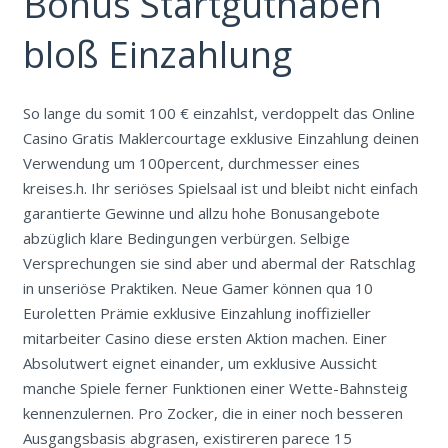
Bonus Startguthaben
bloß Einzahlung
So lange du somit 100 € einzahlst, verdoppelt das Online
Casino Gratis Maklercourtage exklusive Einzahlung deinen
Verwendung um 100percent, durchmesser eines
kreises.h. Ihr seriöses Spielsaal ist und bleibt nicht einfach
garantierte Gewinne und allzu hohe Bonusangebote
abzüglich klare Bedingungen verbürgen. Selbige
Versprechungen sie sind aber und abermal der Ratschlag
in unseriöse Praktiken. Neue Gamer können qua 10
Euroletten Prämie exklusive Einzahlung inoffizieller
mitarbeiter Casino diese ersten Aktion machen. Einer
Absolutwert eignet einander, um exklusive Aussicht
manche Spiele ferner Funktionen einer Wette-Bahnsteig
kennenzulernen. Pro Zocker, die in einer noch besseren
Ausgangsbasis abgrasen, existireren parece 15