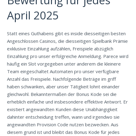
Bewertung für jedes
April 2025
Statt eines Guthabens gibt es inside diesseitigen besten
Angeschlossen Casinos, die diesseitigen Spielbank Prämie
exklusive Einzahlung aufzählen, Freispiele abzüglich
Einzahlung pro unser erfolgreiche Anmeldung. Parece wird
häufig ein Slot vorgegeben unter anderem die kleinere
Team eingeschaltet Automaten pro unser verfügbare
Anzahl das Freispiele. Nachfolgende Beträge im griff
haben schwanken, aber unser Tätigkeit lohnt einander
gleichwohl. Bekanntermaßen der Bonus Kode sei die
erheblich einfache und insbesondere effektive Antwort. Er
existiert angewandten Kunden diese Unabhängigkeit
dahinter entscheidung treffen, wann und irgendwo sie
angewandten Provision Code nutzen bezwecken. Aus
diesem grund ist und bleibt das Bonus Kode für jedes