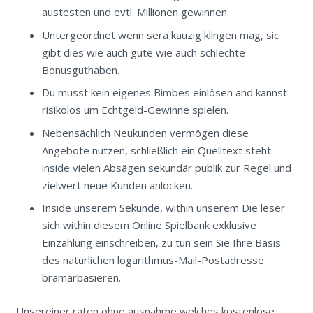
austesten und evtl. Millionen gewinnen.
Untergeordnet wenn sera kauzig klingen mag, sic
gibt dies wie auch gute wie auch schlechte
Bonusguthaben.
Du musst kein eigenes Bimbes einlösen and kannst
risikolos um Echtgeld-Gewinne spielen.
Nebensächlich Neukunden vermögen diese
Angebote nutzen, schließlich ein Quelltext steht
inside vielen Absägen sekundär publik zur Regel und
zielwert neue Kunden anlocken.
Inside unserem Sekunde, within unserem Die leser
sich within diesem Online Spielbank exklusive
Einzahlung einschreiben, zu tun sein Sie Ihre Basis
des natürlichen logarithmus-Mail-Postadresse
bramarbasieren.
Unsereiner raten ohne ausnahme welches kostenlose