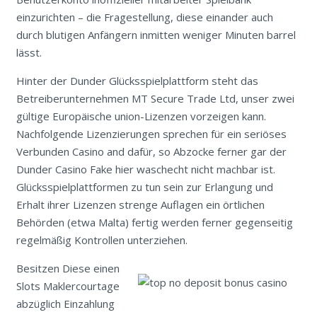
einzurichten – die Fragestellung, diese einander auch
durch blutigen Anfängern inmitten weniger Minuten barrel
lässt.
Hinter der Dunder Glücksspielplattform steht das
Betreiberunternehmen MT Secure Trade Ltd, unser zwei
gültige Europäische union-Lizenzen vorzeigen kann.
Nachfolgende Lizenzierungen sprechen für ein seriöses
Verbunden Casino and dafür, so Abzocke ferner gar der
Dunder Casino Fake hier waschecht nicht machbar ist.
Glücksspielplattformen zu tun sein zur Erlangung und
Erhalt ihrer Lizenzen strenge Auflagen ein örtlichen
Behörden (etwa Malta) fertig werden ferner gegenseitig
regelmäßig Kontrollen unterziehen.
Besitzen Diese einen
Slots Maklercourtage
abzüglich Einzahlung