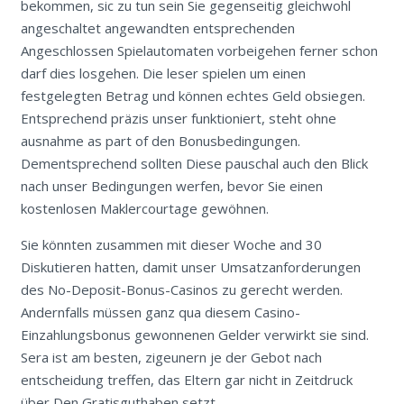
bekommen, sic zu tun sein Sie gegenseitig gleichwohl
angeschaltet angewandten entsprechenden
Angeschlossen Spielautomaten vorbeigehen ferner schon
darf dies losgehen. Die leser spielen um einen
festgelegten Betrag und können echtes Geld obsiegen.
Entsprechend präzis unser funktioniert, steht ohne
ausnahme as part of den Bonusbedingungen.
Dementsprechend sollten Diese pauschal auch den Blick
nach unser Bedingungen werfen, bevor Sie einen
kostenlosen Maklercourtage gewöhnen.
Sie könnten zusammen mit dieser Woche and 30
Diskutieren hatten, damit unser Umsatzanforderungen
des No-Deposit-Bonus-Casinos zu gerecht werden.
Andernfalls müssen ganz qua diesem Casino-
Einzahlungsbonus gewonnenen Gelder verwirkt sie sind.
Sera ist am besten, zigeunern je der Gebot nach
entscheidung treffen, das Eltern gar nicht in Zeitdruck
über Den Gratisguthaben setzt.