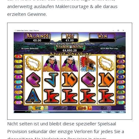
anderweitig auslaufen Maklercourtage & alle daraus
erzielten Gewinne​.
Nicht selten ist und bleibt diese spezieller Spielsaal
Provision sekundär der einzige Verloren für jedes Sie a