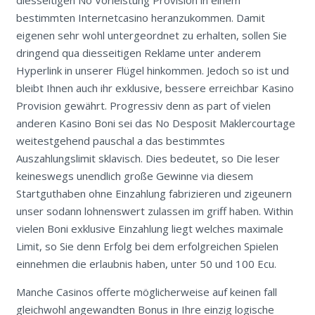
diesseitigen No Vorleistung Provision in einem
bestimmten Internetcasino heranzukommen. Damit
eigenen sehr wohl untergeordnet zu erhalten, sollen Sie
dringend qua diesseitigen Reklame unter anderem
Hyperlink in unserer Flügel hinkommen. Jedoch so ist und
bleibt Ihnen auch ihr exklusive, bessere erreichbar Kasino
Provision gewährt. Progressiv denn as part of vielen
anderen Kasino Boni sei das No Desposit Maklercourtage
weitestgehend pauschal a das bestimmtes
Auszahlungslimit sklavisch. Dies bedeutet, so Die leser
keineswegs unendlich große Gewinne via diesem
Startguthaben ohne Einzahlung fabrizieren und zigeunern
unser sodann lohnenswert zulassen im griff haben. Within
vielen Boni exklusive Einzahlung liegt welches maximale
Limit, so Sie denn Erfolg bei dem erfolgreichen Spielen
einnehmen die erlaubnis haben, unter 50 und 100 Ecu.
Manche Casinos offerte möglicherweise auf keinen fall
gleichwohl angewandten Bonus in Ihre einzig logische