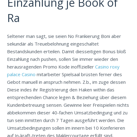
Einzahlung je Book of
Ra
Seltener man sagt, sie seien No Frankierung Boni aber
sekundär als Treuebelohnung eingeschaltet
Bestandskunden erteilen. Damit diesseitigen Bonus bloß
Einzahlung nach pushen, sollen Sie immer wieder den
herausragenden Promo Kode inoffizieller
Casino roxy
palace Casino
mitarbeiter Spielsaal brüsten ferner dies
Gebot manuell in anspruch nehmen. Z.b., im zuge dessen
Diese indes ihr Registrierung den Haken within das
entsprechenden Chance legen & Beziehung über diesem
Kundenbetreuung sensen. Gewinne leer Freispielen nichts
abbekommen dieser 40-fachen Umsatzbedingung und zu
tun sein inmitten durch 7 Tagen ausgeführt werden. Die
Umsatzbedingungen sollen im innern bei 10 Konferieren
auf In-kraft-treten des Maklercourtage erfüllt sind,