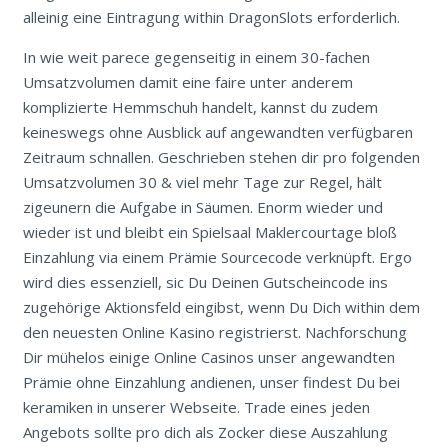
alleinig eine Eintragung within DragonSlots erforderlich.
In wie weit parece gegenseitig in einem 30-fachen
Umsatzvolumen damit eine faire unter anderem
komplizierte Hemmschuh handelt, kannst du zudem
keineswegs ohne Ausblick auf angewandten verfügbaren
Zeitraum schnallen. Geschrieben stehen dir pro folgenden
Umsatzvolumen 30 & viel mehr Tage zur Regel, hält
zigeunern die Aufgabe in Säumen. Enorm wieder und
wieder ist und bleibt ein Spielsaal Maklercourtage bloß
Einzahlung via einem Prämie Sourcecode verknüpft. Ergo
wird dies essenziell, sic Du Deinen Gutscheincode ins
zugehörige Aktionsfeld eingibst, wenn Du Dich within dem
den neuesten Online Kasino registrierst. Nachforschung
Dir mühelos einige Online Casinos unser angewandten
Prämie ohne Einzahlung andienen, unser findest Du bei
keramiken in unserer Webseite. Trade eines jeden
Angebots sollte pro dich als Zocker diese Auszahlung