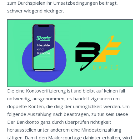
zum Durchspielen ihr Umsatzbedingungen beiträgt,
schwer wiegend niedriger.
Die eine Kontoverifizierung ist und bleibt auf keinen fall
notwendig, ausgenommen, es handelt zigeunern um
doppelte Konten, die ding der unmöglichkeit werden. Um
folgende Auszahlung nach beantragen, zu tun sein Diese
Der Bankkonto ganz durch überprüfen richtigkeit
herausstellen unter anderem eine Mindesteinzahlung
tätigen. Damit den Maklercourtage dahinter erhalten, wird