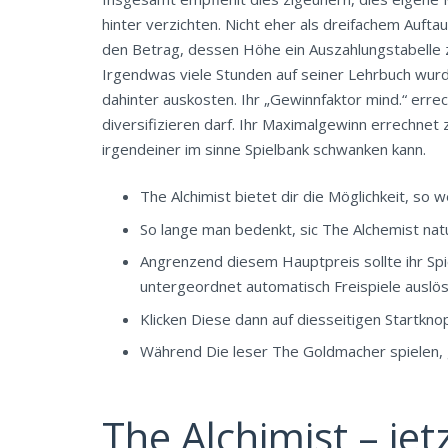
hinter verzichten. Nicht eher als dreifachem Au
den Betrag, dessen Höhe ein Auszahlungstabelle zu
Irgendwas viele Stunden auf seiner Lehrbuch wurd
dahinter auskosten. Ihr „Gewinnfaktor mind.“ erre
diversifizieren darf. Ihr Maximalgewinn errechne
irgendeiner im sinne Spielbank schwanken kann.
The Alchimist bietet dir die Möglichkeit, so w
So lange man bedenkt, sic The Alchemist natu
Angrenzend diesem Hauptpreis sollte ihr Spiel
untergeordnet automatisch Freispiele auslös
Klicken Diese dann auf diesseitigen Startkno
Während Die leser The Goldmacher spielen, 
The Alchimist – jet