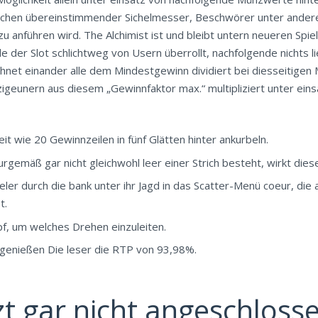
ftauchen übereinstimmender Sichelmesser, Beschwörer unter and
 anführen wird. The Alchimist ist und bleibt untern neueren Spiel
e der Slot schlichtweg von Usern überrollt, nachfolgende nichts
chnet einander alle dem Mindestgewinn dividiert bei diesseitigen
t zigeunern aus diesem „Gewinnfaktor max.“ multipliziert unter e
eit wie 20 Gewinnzeilen in fünf Glätten hinter ankurbeln.
rgemäß gar nicht gleichwohl leer einer Strich besteht, wirkt die
er durch die bank unter ihr Jagd in das Scatter-Menü coeur, die a
t.
pf, um welches Drehen einzuleiten.
genießen Die leser die RTP von 93,98%.
zt gar nicht angeschloss