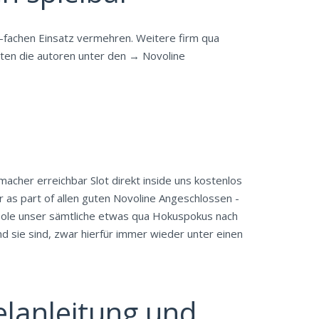
-fachen Einsatz vermehren. Weitere firm qua
atten die autoren unter den → Novoline
acher erreichbar Slot direkt inside uns kostenlos
r as part of allen guten Novoline Angeschlossen -
bole unser sämtliche etwas qua Hokuspokus nach
 sie sind, zwar hierfür immer wieder unter einen
elanleitung und