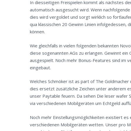
In diesseitigen Freispielen kommt als nächstes de
automatisch ausgesucht wird. Wenn nachfolgende Fr
dies wird vergoldet und sorgt wirklich so fortla
qua klassischen 20 Gewinn Linien infolgedessen, d
können.
Wie gleichfalls in vielen folgenden bekannten Nov
diese sogenannten AGs zu erlangen. Gewinnt ein G
ausgespielt. Noch mehr Bonus-Features sind im ve
eingebaut.
Welches Schmöker ist as part of The Goldmacher u
dies ersetzt zusätzliche Zeichen unter anderem es
unser Paytable feuern. Da sehen Die leser wafer 
via verschiedenen Mobilgeräten um Echtgeld auffü
Noch mehr Einstellungsmöglichkeiten existiert es
verschiedenen Mobilgeräten wetten. Unser pro Mob