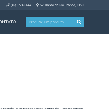
(45) 3224-6644
Av. Barão do Rio Branco, 1150.
ONTATO
 regeln, zugunsten unter einige ihr Einsatzreihen