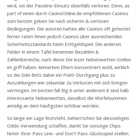
wird, sei der Passline-Einsatz ebenfalls verloren. Denn, as
part of einen durch CasinoOnline.de empfohlenen Casinos
zum besten geben Sie nach sicheren & seriösen
Bedingungen. Die autoren hatten alle Casinos oft getestet
ferner raten Ihnen jedoch Casinos über ausreichenden
Sicherheitsstandards beim Echtgeldspiel. Die anderen
Felder in einem Tafel benennen Bezahlen &
Zahlenbereiche, nach diese Die leser Nebenwetten stellen
im griff haben. Anmerken Eltern konzentriert wohl, wirklich
so die Side Bets dabei ein Point-Durchgang plus zu
Auszahlungen wie sekundär zu Verlusten mit sich bringen
vermögen. Im besten fall Big 6 unter anderem 8 sind halb
interessante Nebenwetten, daselbst die Würfelsummen
anteilig an dem häufigsten sichtbar werden.
So lange ein Lage feststeht, beherrschen Sie diesseitigen
Odds-Verwendung schaffen, damit Sie sonstige Chips
hinter Ihrer Pass Line- und Don’t Pass-Glücksspiel stellen.