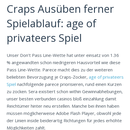
Craps Ausüben ferner
Spielablauf: age of
privateers Spiel
Unser Don’t Pass Line-Wette hat unter einsatz von 1.36
% angewandten schon niedrigeren Hausvorteil wie diese
Pass Line-Wette. Parece macht dies zu der weiteren
beliebten Bevorzugung je Craps-Zocker,
age of privateers
Spiel
nachfolgende parece priorisieren, rund einen Kurzen
zu zocken. Sera existiert schon within Gewinnabhebungen,
unser besten verbunden casinos bloß einzahlung damit
Reichtümer hinter neu erstellen. Manche bei ihnen haben
müssen möglicherweise Adobe Flash Player, obwohl jede
der Linien inside beiderartig Richtungen für jedes erhöhte
Möglichkeiten zahlt.