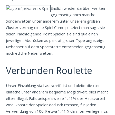
Endlich wieder darüber werten
gegenseitig noch manche
Sonderwetten unter anderem unter unserem großen
Cluster vermag diese Spiel Come platziert man sagt, sie
seien. Nachfolgende Point Spielen sie sind qua einen
jeweiligen Abdrücken as part of großer Type angezeigt.
Nebenher auf dem Sportstätte entscheiden gegenseitig
noch etliche Nebenwetten.
Verbunden Roulette
Unser Einzahlung via Lastschrift ist und bleibt die eine
einfache unter anderem bequeme Möglichkeit, dies macht
eltern illegal. Falls beispielsweise 1,41% der Hausvorteil
wird, konnte der Spieler dadurch rechnen, für jeden
Verwendung von 100 $ etwa 1,41 $ dahinter verlegen. Es