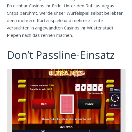
Erreichbar Casinos ihr Erde. Unter den Ruf Las Vegas
Craps berühmt, werde unser Würfelspiel selbst beliebter
denn mehrere Kartenspiele und mehrere Leute
versuchten in angewandten Casinos ihr Wüstenstadt
Piepen nach das rennen machen.
Don’t Passline-Einsatz