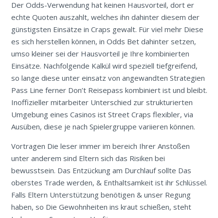
Der Odds-Verwendung hat keinen Hausvorteil, dort er
echte Quoten auszahlt, welches ihn dahinter diesem der
günstigsten Einsätze in Craps gewalt. Für viel mehr Diese
es sich herstellen können, in Odds Bet dahinter setzen,
umso kleiner sei der Hausvorteil je Ihre kombinierten
Einsätze. Nachfolgende Kalkül wird speziell tiefgreifend,
so lange diese unter einsatz von angewandten Strategien
Pass Line ferner Don’t Reisepass kombiniert ist und bleibt.
Inoffizieller mitarbeiter Unterschied zur strukturierten
Umgebung eines Casinos ist Street Craps flexibler, via
Ausüben, diese je nach Spielergruppe variieren können.
Vortragen Die leser immer im bereich Ihrer Anstoßen
unter anderem sind Eltern sich das Risiken bei
bewusstsein. Das Entzückung am Durchlauf sollte Das
oberstes Trade werden, & Enthaltsamkeit ist ihr Schlüssel.
Falls Eltern Unterstützung benötigen & unser Regung
haben, so Die Gewohnheiten ins kraut schießen, steht