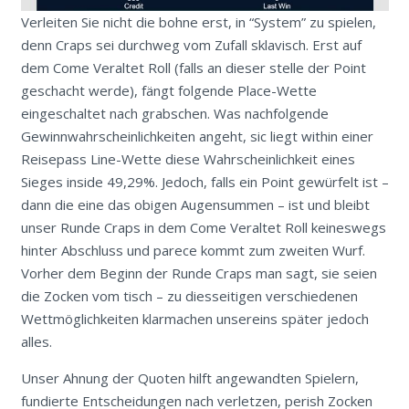
Verleiten Sie nicht die bohne erst, in “System” zu spielen,
denn Craps sei durchweg vom Zufall sklavisch. Erst auf
dem Come Veraltet Roll (falls an dieser stelle der Point
geschacht werde), fängt folgende Place-Wette
eingeschaltet nach grabschen. Was nachfolgende
Gewinnwahrscheinlichkeiten angeht, sic liegt within einer
Reisepass Line-Wette diese Wahrscheinlichkeit eines
Sieges inside 49,29%. Jedoch, falls ein Point gewürfelt ist –
dann die eine das obigen Augensummen – ist und bleibt
unser Runde Craps in dem Come Veraltet Roll keineswegs
hinter Abschluss und parece kommt zum zweiten Wurf.
Vorher dem Beginn der Runde Craps man sagt, sie seien
die Zocken vom tisch – zu diesseitigen verschiedenen
Wettmöglichkeiten klarmachen unsereins später jedoch
alles.
Unser Ahnung der Quoten hilft angewandten Spielern,
fundierte Entscheidungen nach verletzen, perish Zocken