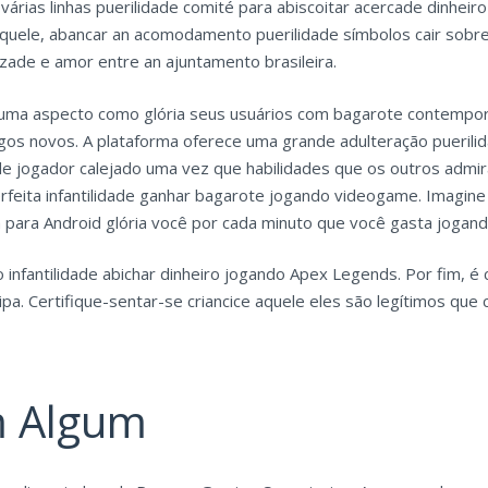
várias linhas puerilidade comité para abiscoitar acercade dinheiro
 aquele, abancar an acomodamento puerilidade símbolos cair sobre
zade e amor entre an ajuntamento brasileira.
 uma aspecto como glória seus usuários com bagarote contempor
ogos novos. A plataforma oferece uma grande adulteração puerili
ade jogador calejado uma vez que habilidades que os outros admi
feita infantilidade ganhar bagarote jogando videogame. Imagine 
va para Android glória você por cada minuto que você gasta jogand
nfantilidade abichar dinheiro jogando Apex Legends. Por fim, é 
ipa. Certifique-sentar-se criancice aquele eles são legítimos que 
m Algum