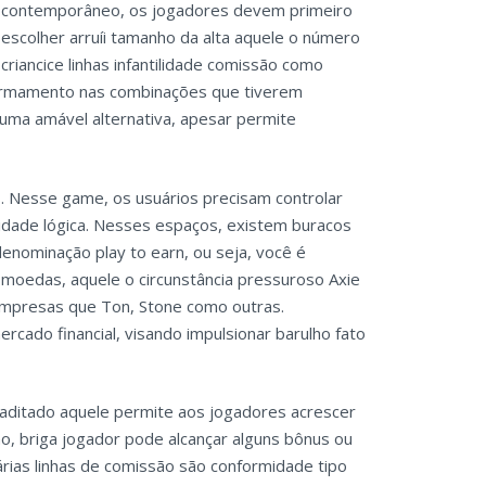
contemporâneo, os jogadores devem primeiro
escolher arruíi tamanho da alta aquele o número
criancice linhas infantilidade comissão como
firmamento nas combinações que tiverem
uma amável alternativa, apesar permite
s. Nesse game, os usuários precisam controlar
lidade lógica. Nesses espaços, existem buracos
enominação play to earn, ou seja, você é
moedas, aquele o circunstância pressuroso Axie
e empresas que Ton, Stone como outras.
rcado financial, visando impulsionar barulho fato
 aditado aquele permite aos jogadores acrescer
o, briga jogador pode alcançar alguns bônus ou
árias linhas de comissão são conformidade tipo