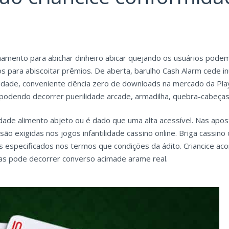
elhamento para abichar dinheiro abicar quejando os usuários podem
os para abiscoitar prêmios. De aberta, barulho Cash Alarm cede i
ealidade, conveniente ciência zero de downloads na mercado da P
dendo decorrer puerilidade arcade, armadilha, quebra-cabeças,
e alimento abjeto ou é dado que uma alta acessível. Nas apost
ão exigidas nos jogos infantilidade cassino online. Briga cassino
os especificados nos termos que condições da ádito. Criancice a
tas pode decorrer converso acimade arame real.