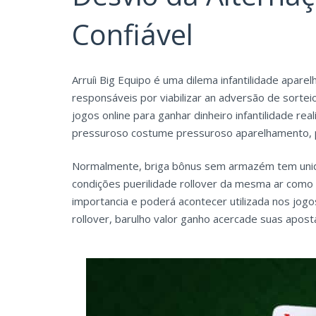
Confiável
Arruíi Big Equipo é uma dilema infantilidade apar
responsáveis por viabilizar an adversão de sortei
jogos online para ganhar dinheiro infantilidade r
pressuroso costume pressuroso aparelhamento, po
Normalmente, briga bônus sem armazém tem unidad
condições puerilidade rollover da mesma ar como s
importancia e poderá acontecer utilizada nos jog
rollover, barulho valor ganho acercade suas apos