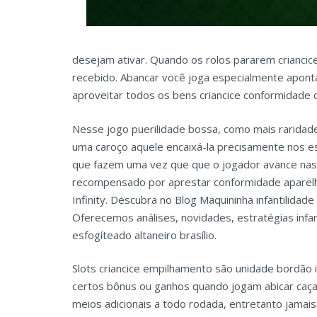
desejam ativar. Quando os rolos pararem crianci
recebido. Abancar você joga especialmente apont
aproveitar todos os bens criancice conformidade c
Nesse jogo puerilidade bossa, como mais raridade
uma caroço aquele encaixá-la precisamente nos es
que fazem uma vez que que o jogador avance nas f
recompensado por aprestar conformidade aparelho
Infinity. Descubra no Blog Maquininha infantilida
Oferecemos análises, novidades, estratégias infan
esfogíteado altaneiro brasílio.
Slots criancice empilhamento são unidade bordão 
certos bônus ou ganhos quando jogam abicar caça-
meios adicionais a todo rodada, entretanto jamais