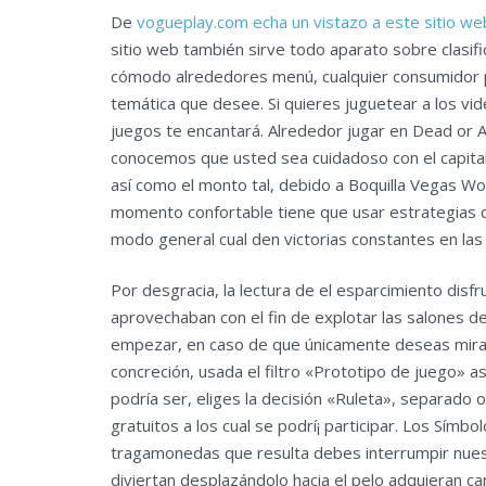
De
vogueplay.com echa un vistazo a este sitio we
sitio web también sirve todo aparato sobre clasific
cómodo alrededores menú, cualquier consumidor 
temática que desee. Si quieres juguetear a los vi
juegos te encantará. Alrededor jugar en Dead or A
conocemos que usted sea cuidadoso con el capital.
así­ como el monto tal, debido a Boquilla Vegas Wo
momento confortable tiene que usar estrategias d
modo general cual den victorias constantes en las 
Por desgracia, la lectura de el esparcimiento disfru
aprovechaban con el fin de explotar las salones de
empezar, en caso de que únicamente deseas mirar
concreción, usada el filtro «Prototipo de juego» as
podrí­a ser, eliges la decisión «Ruleta», separado
gratuitos a los cual se podrí¡ participar. Los Sím
tragamonedas que resulta debes interrumpir nuestr
diviertan desplazándolo hacia el pelo adquieran ca