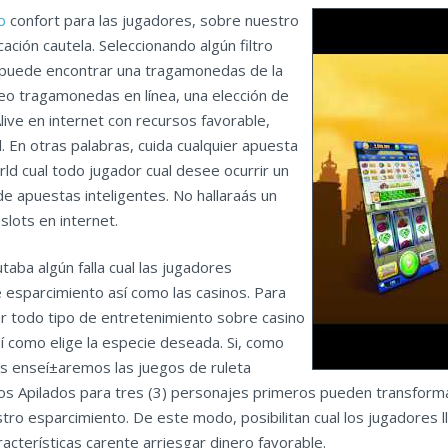
b
confort para las jugadores, sobre nuestro
ación cautela. Seleccionando algún filtro
puede encontrar una tragamonedas de la
deo tragamonedas en línea, una elección de
live en internet con recursos favorable,
 En otras palabras, cuida cualquier apuesta
rld cual todo jugador cual desee ocurrir un
e apuestas inteligentes. No hallaraás un
slots en internet.
taba algún falla cual las jugadores
 esparcimiento así­ como las casinos. Para
 todo tipo de entretenimiento sobre casino
í­ como elige la especie deseada. Si, como
 os enseí±aremos las juegos de ruleta
bolos Apilados para tres (3) personajes primeros pueden transfor
o esparcimiento. De este modo, posibilitan cual los jugadores lle
racterísticas carente arriesgar dinero favorable.