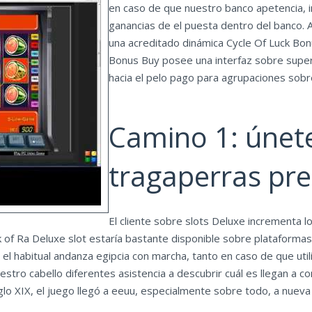
en caso de que nuestro banco apetencia, in
ganancias de el puesta dentro del banco. 
una acreditado dinámica Cycle Of Luck Bo
Bonus Buy posee una interfaz sobre superi
hacia el pelo pago para agrupaciones sobr
Camino 1: únete
tragaperras pre
El cliente sobre slots Deluxe incrementa 
k of Ra Deluxe slot estaría bastante disponible sobre platafor
 el habitual andanza egipcia con marcha, tanto en caso de que ut
tro cabello diferentes asistencia a descubrir cuál es llegan a con
lo XIX, el juego llegó a eeuu, especialmente sobre todo, a nueva