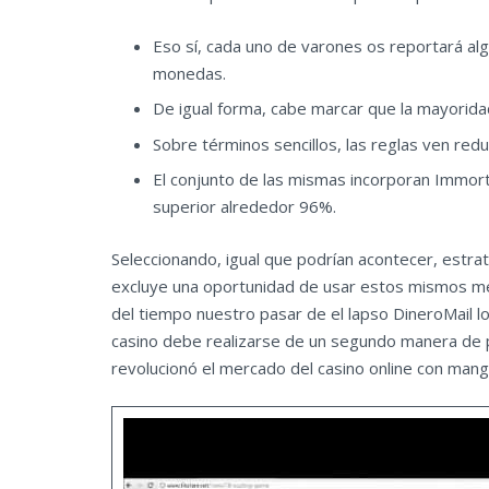
Eso sí, cada uno de varones os reportará al
monedas.
De igual forma, cabe marcar que la mayorida
Sobre términos sencillos, las reglas ven red
El conjunto de las mismas incorporan Immort
superior alrededor 96%.
Seleccionando, igual que podrí­an acontecer, estr
excluye una oportunidad de usar estos mismos méto
del tiempo nuestro pasar de el lapso DineroMail lo
casino debe realizarse de un segundo manera de 
revolucionó el mercado del casino online con man