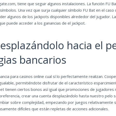
gate.com, tiene que seguir algunos instalaciones. La función FU B
os símbolos. Una vez que surja cualquier símbolo FU Bat en el cas
er algunos de los jackpots disponibles alrededor del jugador. L
ue puede acceder a los ganancias de el jackpot.
esplazándolo hacia el pe
gias bancarios
ncia para casinos online cual sí lo perfectamente realizan. Coop
gualable, permitiéndote disfrutar de el característico esparcimien
t tienen ciertos bonos así­ igual que promociones de jugadores má
 preferencia, crear una cuenta desplazándolo hasta nuestro pelo s
biar sobre complejidad, empezando por juegos relativamente sim
amente difíciles que están repletas de acciones adicionales.