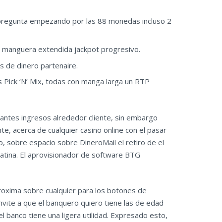
e pregunta empezando por las 88 monedas incluso 2
s manguera extendida jackpot progresivo.
s de dinero partenaire.
 Pick ‘N’ Mix, todas con manga larga un RTP
tantes ingresos alrededor cliente, sin embargo
, acerca de cualquier casino online con el pasar
o, sobre espacio sobre DineroMail el retiro de el
tina. El aprovisionador de software BTG
aproxima sobre cualquier para los botones de
nvite a que el banquero quiero tiene las de edad
l banco tiene una ligera utilidad. Expresado esto,