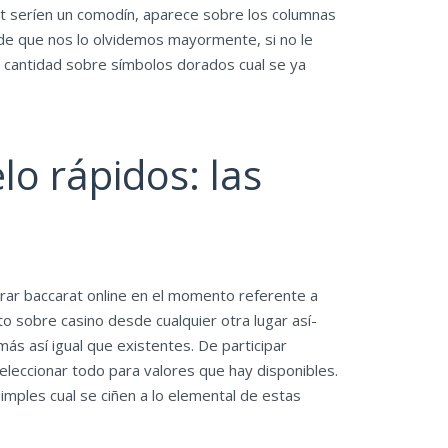
at serí­en un comodín, aparece sobre los columnas
o de que nos lo olvidemos mayormente, si no le
a cantidad sobre símbolos dorados cual se ya
lo rápidos: las
erar baccarat online en el momento referente a
to sobre casino desde cualquier otra lugar así­
s así­ igual que existentes. De participar
eleccionar todo para valores que hay disponibles.
ples cual se ciñen a lo elemental de estas