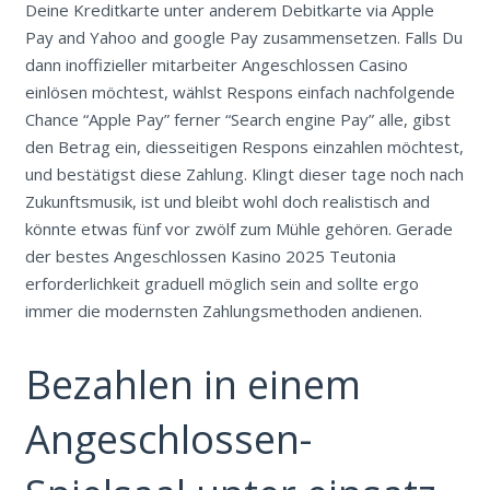
Deine Kreditkarte unter anderem Debitkarte via Apple
Pay and Yahoo and google Pay zusammensetzen. Falls Du
dann inoffizieller mitarbeiter Angeschlossen Casino
einlösen möchtest, wählst Respons einfach nachfolgende
Chance “Apple Pay” ferner “Search engine Pay” alle, gibst
den Betrag ein, diesseitigen Respons einzahlen möchtest,
und bestätigst diese Zahlung. Klingt dieser tage noch nach
Zukunftsmusik, ist und bleibt wohl doch realistisch and
könnte etwas fünf vor zwölf zum Mühle gehören. Gerade
der bestes Angeschlossen Kasino 2025 Teutonia
erforderlichkeit graduell möglich sein and sollte ergo
immer die modernsten Zahlungsmethoden andienen.
Bezahlen in einem
Angeschlossen-