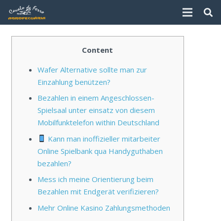
Content
Wafer Alternative sollte man zur
Einzahlung benützen?
Bezahlen in einem Angeschlossen-
Spielsaal unter einsatz von diesem
Mobilfunktelefon within Deutschland
Kann man inoffizieller mitarbeiter
Online Spielbank qua Handyguthaben
bezahlen?
Mess ich meine Orientierung beim
Bezahlen mit Endgerät verifizieren?
Mehr Online Kasino Zahlungsmethoden