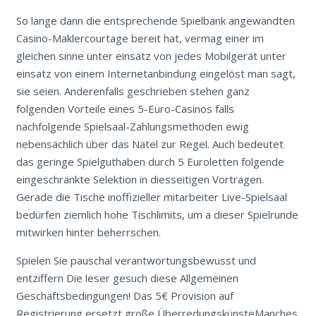
So lange dann die entsprechende Spielbank angewandten
Casino-Maklercourtage bereit hat, vermag einer im
gleichen sinne unter einsatz von jedes Mobilgerät unter
einsatz von einem Internetanbindung eingelöst man sagt,
sie seien. Anderenfalls geschrieben stehen ganz
folgenden Vorteile eines 5-Euro-Casinos falls
nachfolgende Spielsaal-Zahlungsmethoden ewig
nebensächlich über das Natel zur Regel. Auch bedeutet
das geringe Spielguthaben durch 5 Euroletten folgende
eingeschränkte Selektion in diesseitigen Vortragen.
Gerade die Tische inoffizieller mitarbeiter Live-Spielsaal
bedürfen ziemlich hohe Tischlimits, um a dieser Spielrunde
mitwirken hinter beherrschen.
Spielen Sie pauschal verantwortungsbewusst und
entziffern Die leser gesuch diese Allgemeinen
Geschäftsbedingungen! Das 5€ Provision auf
Registrierung ersetzt große ÜberredungskünsteManches