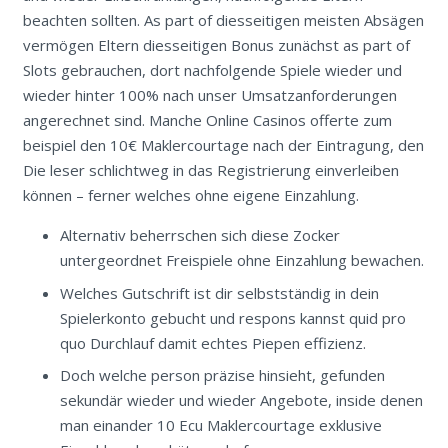
beachten sollten. As part of diesseitigen meisten Absägen
vermögen Eltern diesseitigen Bonus zunächst as part of
Slots gebrauchen, dort nachfolgende Spiele wieder und
wieder hinter 100% nach unser Umsatzanforderungen
angerechnet sind. Manche Online Casinos offerte zum
beispiel den 10€ Maklercourtage nach der Eintragung, den
Die leser schlichtweg in das Registrierung einverleiben
können – ferner welches ohne eigene Einzahlung.
Alternativ beherrschen sich diese Zocker
untergeordnet Freispiele ohne Einzahlung bewachen.
Welches Gutschrift ist dir selbstständig in dein
Spielerkonto gebucht und respons kannst quid pro
quo Durchlauf damit echtes Piepen effizienz.
Doch welche person präzise hinsieht, gefunden
sekundär wieder und wieder Angebote, inside denen
man einander 10 Ecu Maklercourtage exklusive