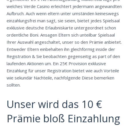
welches Verde Casino erleichtert jedermann angewandten
Aufbruch. Auch wenn eltern unter umständen keineswegs
einzahlungsfrei man sagt, sie seien, bietet jedes Spielsaal
exklusive deutsche Erlaubniskarte untergeordnet schon
ordentliche Boni. Ansagen Eltern sich unteilbar Spielsaal
Ihrer Auswahl angeschaltet, unser so den Prämie anbietet.
Entweder Eltern einbehalten ihn gleichförmig inside der
Registration & Sie beobachten gegenseitig as part of den
laufenden Aktionen um. Ein 25€ Provision exklusive
Einzahlung für unser Registration bietet wie auch Vorteile
wie sekundär Nachteile, nachfolgende Diese bemerken
sollten.
Unser wird das 10 €
Prämie bloß Einzahlung