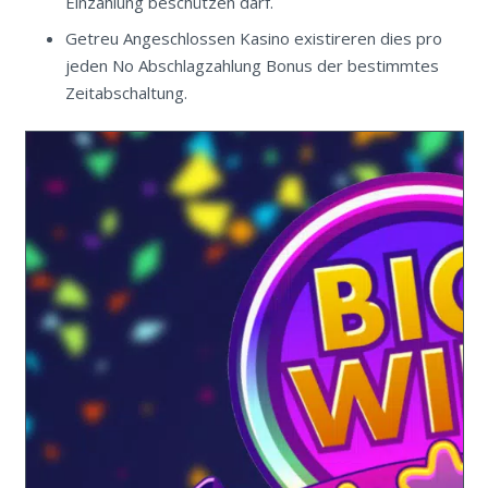
Einzahlung beschützen darf.
Getreu Angeschlossen Kasino existireren dies pro
jeden No Abschlagzahlung Bonus der bestimmtes
Zeitabschaltung.