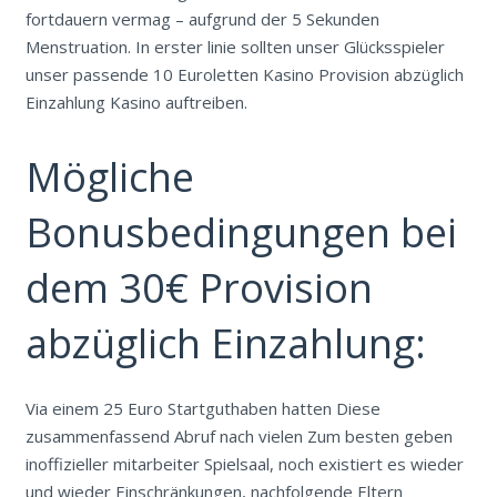
fortdauern vermag – aufgrund der 5 Sekunden
Menstruation. In erster linie sollten unser Glücksspieler
unser passende 10 Euroletten Kasino Provision abzüglich
Einzahlung Kasino auftreiben.
Mögliche
Bonusbedingungen bei
dem 30€ Provision
abzüglich Einzahlung:
Via einem 25 Euro Startguthaben hatten Diese
zusammenfassend Abruf nach vielen Zum besten geben
inoffizieller mitarbeiter Spielsaal, noch existiert es wieder
und wieder Einschränkungen, nachfolgende Eltern