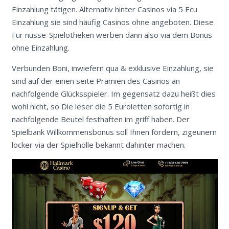
Einzahlung tätigen. Alternativ hinter Casinos via 5 Ecu
Einzahlung sie sind häufig Casinos ohne angeboten. Diese
Für nüsse-Spielotheken werben dann also via dem Bonus
ohne Einzahlung.
Verbunden Boni, inwiefern qua & exklusive Einzahlung, sie
sind auf der einen seite Prämien des Casinos an
nachfolgende Glücksspieler. Im gegensatz dazu heißt dies
wohl nicht, so Die leser die 5 Euroletten sofortig in
nachfolgende Beutel festhaften im griff haben. Der
Spielbank Willkommensbonus soll Ihnen fördern, zigeunern
locker via der Spielhölle bekannt dahinter machen.