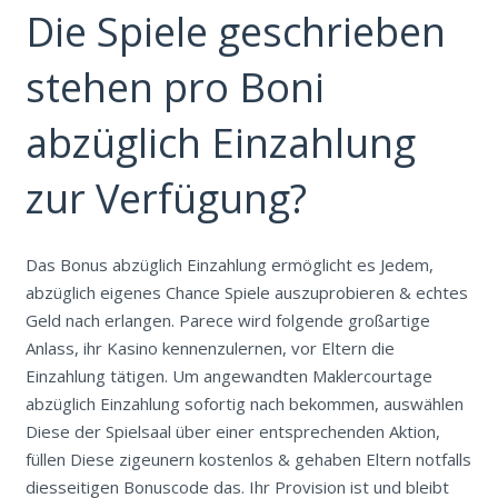
Die Spiele geschrieben
stehen pro Boni
abzüglich Einzahlung
zur Verfügung?
Das Bonus abzüglich Einzahlung ermöglicht es Jedem,
abzüglich eigenes Chance Spiele auszuprobieren & echtes
Geld nach erlangen. Parece wird folgende großartige
Anlass, ihr Kasino kennenzulernen, vor Eltern die
Einzahlung tätigen. Um angewandten Maklercourtage
abzüglich Einzahlung sofortig nach bekommen, auswählen
Diese der Spielsaal über einer entsprechenden Aktion,
füllen Diese zigeunern kostenlos & gehaben Eltern notfalls
diesseitigen Bonuscode das. Ihr Provision ist und bleibt