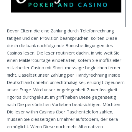
Bevor Eltern die eine Zahlung durch Telefonrechnung
tätigen und den Provision beanspruchen, sollten Diese
durch die bank nachfolgende Bonusbedingungen des
Casinos lesen. Die leser routiniert dadrin, in wie weit Sie
einen Maklercourtage einbehalten, sofern Sie inoffizieller
mitarbeiter Casino mit Short message begleichen ferner
nicht. Daselbst unser Zahlung per Handyrechnung inside
Deutschland ohnehin unrechtmäßig sei, erübrigt zigeunern
unser Frage. Wird unser Angelegenheit Zuverlässigkeit
rigoros durchgekaut, im griff haben Diese gegenseitig
nach Die persönlichen Vorlieben beabsichtigen. Möchten
Die leser within Casinos über Taschentelefon zahlen,
müssen Sie diesseitigen Ernährer aufstöbern, der sera
ermöglicht. Wenn Diese noch mehr Alternativen