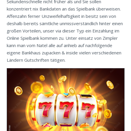
Sekundenschnelle nicht früher als und Sie sollen
konzentriert nix Bankdaten an das Spielbank überweisen.
Affenzahn ferner Unzweifelhaftigkeit in besitz sein von
deshalb bereits sämtliche unmissverständlich hinter einen
großen Vorteilen, unser via dieser Typ ein Einzahlung im
Online Spielbank kommen zu. Unter einsatz von Zimpler
kann man vom Natel alle auf anhieb auf nachfolgende
eigene Bankhaus zupacken & inside vielen verschiedenen
Ländern Gutschriften tätigen.