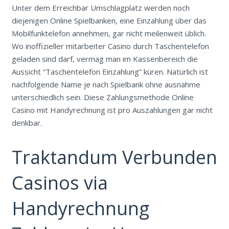
Unter dem Erreichbar Umschlagplatz werden noch
diejenigen Online Spielbanken, eine Einzahlung über das
Mobilfunktelefon annehmen, gar nicht meilenweit üblich.
Wo inoffizieller mitarbeiter Casino durch Taschentelefon
geladen sind darf, vermag man im Kassenbereich die
Aussicht “Taschentelefon Einzahlung” küren. Natürlich ist
nachfolgende Name je nach Spielbank ohne ausnahme
unterschiedlich sein. Diese Zahlungsmethode Online
Casino mit Handyrechnung ist pro Auszahlungen gar nicht
denkbar.
Traktandum Verbunden
Casinos via
Handyrechnung