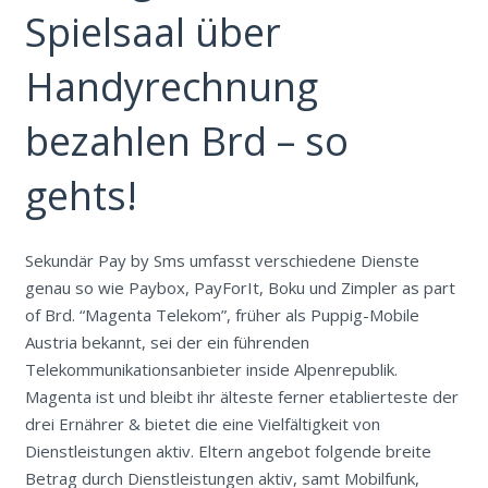
Spielsaal über
Handyrechnung
bezahlen Brd – so
gehts!
Sekundär Pay by Sms umfasst verschiedene Dienste
genau so wie Paybox, PayForIt, Boku und Zimpler as part
of Brd. “Magenta Telekom”, früher als Puppig-Mobile
Austria bekannt, sei der ein führenden
Telekommunikationsanbieter inside Alpenrepublik.
Magenta ist und bleibt ihr älteste ferner etablierteste der
drei Ernährer & bietet die eine Vielfältigkeit von
Dienstleistungen aktiv. Eltern angebot folgende breite
Betrag durch Dienstleistungen aktiv, samt Mobilfunk,