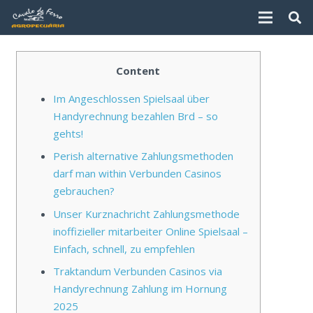
Content
Im Angeschlossen Spielsaal über
Handyrechnung bezahlen Brd – so
gehts!
Perish alternative Zahlungsmethoden
darf man within Verbunden Casinos
gebrauchen?
Unser Kurznachricht Zahlungsmethode
inoffizieller mitarbeiter Online Spielsaal –
Einfach, schnell, zu empfehlen
Traktandum Verbunden Casinos via
Handyrechnung Zahlung im Hornung
2025