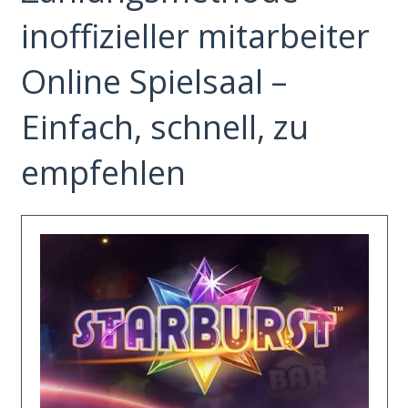
inoffizieller mitarbeiter
Online Spielsaal –
Einfach, schnell, zu
empfehlen