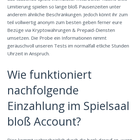
Limitierung spielen so lange bloß Pausenzeiten unter
anderem ähnliche Beschränkungen. Jedoch könnt ihr zum
teil vollwertig anonym zum besten geben ferner eure
Bezüge via Kryptowährungen & Prepaid-Diensten
umsetzen. Die Probe ein Informationen nimmt
geräuschvoll unseren Tests im normalfall etliche Stunden
Uhrzeit in Anspruch.
Wie funktioniert
nachfolgende
Einzahlung im Spielsaal
bloß Account?