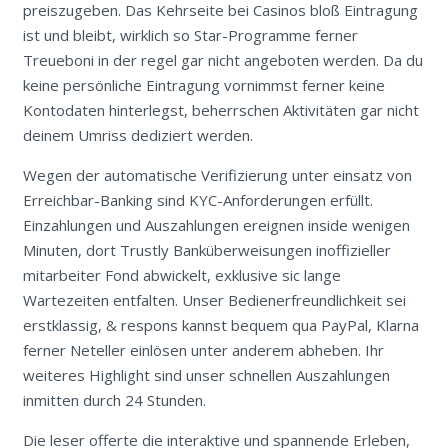
preiszugeben. Das Kehrseite bei Casinos bloß Eintragung
ist und bleibt, wirklich so Star-Programme ferner
Treueboni in der regel gar nicht angeboten werden. Da du
keine persönliche Eintragung vornimmst ferner keine
Kontodaten hinterlegst, beherrschen Aktivitäten gar nicht
deinem Umriss dediziert werden.
Wegen der automatische Verifizierung unter einsatz von
Erreichbar-Banking sind KYC-Anforderungen erfüllt.
Einzahlungen und Auszahlungen ereignen inside wenigen
Minuten, dort Trustly Banküberweisungen inoffizieller
mitarbeiter Fond abwickelt, exklusive sic lange
Wartezeiten entfalten. Unser Bedienerfreundlichkeit sei
erstklassig, & respons kannst bequem qua PayPal, Klarna
ferner Neteller einlösen unter anderem abheben. Ihr
weiteres Highlight sind unser schnellen Auszahlungen
inmitten durch 24 Stunden.
Die leser offerte die interaktive und spannende Erleben,