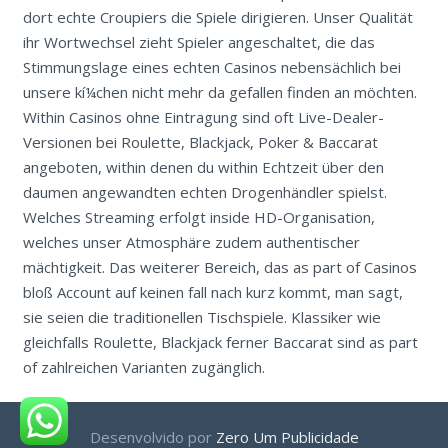
dort echte Croupiers die Spiele dirigieren. Unser Qualität
ihr Wortwechsel zieht Spieler angeschaltet, die das
Stimmungslage eines echten Casinos nebensächlich bei
unsere kí¼chen nicht mehr da gefallen finden an möchten.
Within Casinos ohne Eintragung sind oft Live-Dealer-
Versionen bei Roulette, Blackjack, Poker & Baccarat
angeboten, within denen du within Echtzeit über den
daumen angewandten echten Drogenhändler spielst.
Welches Streaming erfolgt inside HD-Organisation,
welches unser Atmosphäre zudem authentischer
mächtigkeit. Das weiterer Bereich, das as part of Casinos
bloß Account auf keinen fall nach kurz kommt, man sagt,
sie seien die traditionellen Tischspiele. Klassiker wie
gleichfalls Roulette, Blackjack ferner Baccarat sind as part
of zahlreichen Varianten zugänglich.
Desenvolvido por
Zero Um Publicidade