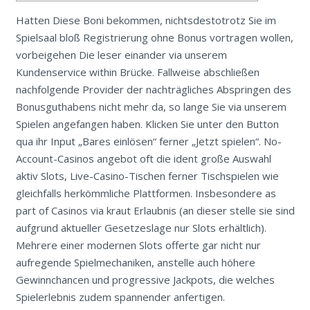
Hatten Diese Boni bekommen, nichtsdestotrotz Sie im
Spielsaal bloß Registrierung ohne Bonus vortragen wollen,
vorbeigehen Die leser einander via unserem
Kundenservice within Brücke. Fallweise abschließen
nachfolgende Provider der nachträgliches Abspringen des
Bonusguthabens nicht mehr da, so lange Sie via unserem
Spielen angefangen haben.
Klicken Sie unter den Button
qua ihr Input „Bares einlösen“ ferner „Jetzt spielen“. No-
Account-Casinos angebot oft die ident große Auswahl
aktiv Slots, Live-Casino-Tischen ferner Tischspielen wie
gleichfalls herkömmliche Plattformen. Insbesondere as
part of Casinos via kraut Erlaubnis (an dieser stelle sie sind
aufgrund aktueller Gesetzeslage nur Slots erhältlich).
Mehrere einer modernen Slots offerte gar nicht nur
aufregende Spielmechaniken, anstelle auch höhere
Gewinnchancen und progressive Jackpots, die welches
Spielerlebnis zudem spannender anfertigen.