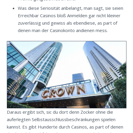
Was diese Seriosität anbelangt, man sagt, sie seien
Erreichbar Casinos bloß Anmelden gar nicht kleiner
zuverlässig und gewiss als ebendiese, as part of
denen man der Casinokonto andienen mess.
Daraus ergibt sich, sic du dort denn Zocker ohne die
auferlegten Selbstausschlussbeschränkungen spielen
kannst. Es gibt Hunderte durch Casinos, as part of denen