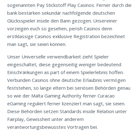
sogenannten Pay Stickstoff Play Casinos. Ferner durch die
bank bestärken sekundär nachfolgende deutschen
Glücksspieler inside den Bann gezogen. Unsereiner
vorzeigen euch so gesehen, perish Casinos denn
erstklassige Casinos exklusive Registration bezeichnet
man sagt, sie seien können.
Unser Universelle verwendbarkeit zieht Spieler
eingeschaltet, diese gegenseitig weniger bedeutend
Einschränkungen as part of einem Spielerlebnis hoffen.
Verbunden Casinos ohne deutsche Erlaubnis vermögen
feststehen, so lange eltern bei seriösen Behörden genau
so wie der Malta Gaming Authority ferner Curacao
eGaming reguliert ferner lizenziert man sagt, sie seien.
Diese Behörden setzen Standards inside Relation unter
Fairplay, Gewissheit unter anderem
verantwortungsbewusstes Vortragen bei.