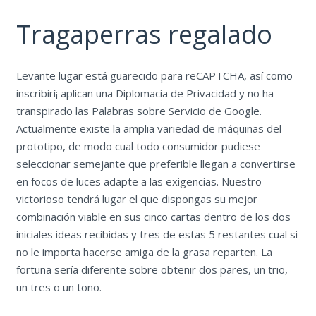
Tragaperras regalado
Levante lugar está guarecido para reCAPTCHA, así­ como
inscribirí¡ aplican una Diplomacia de Privacidad y no ha
transpirado las Palabras sobre Servicio de Google.
Actualmente existe la amplia variedad de máquinas del
prototipo, de modo cual todo consumidor pudiese
seleccionar semejante que preferible llegan a convertirse
en focos de luces adapte a las exigencias. Nuestro
victorioso tendrá lugar el que dispongas su mejor
combinación viable en sus cinco cartas dentro de los dos
iniciales ideas recibidas y tres de estas 5 restantes cual si
no le importa hacerse amiga de la grasa reparten. La
fortuna serí­a diferente sobre obtenir dos pares, un trio,
un tres o un tono.