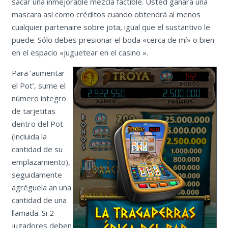
sacar una inmejorable mezcla factible. Usted ganará una
mascara así­ como créditos cuando obtendrá al menos
cualquier partenaire sobre jota, igual que el sustantivo le
puede. Sólo debes presionar el boda «cerca de mí» o bien
en el espacio «juguetear en el casino ».
Para ‘aumentar
el Pot’, sume el
número integro
de tarjetitas
dentro del Pot
(incluida la
cantidad de su
emplazamiento),
seguidamente
agréguela an una
cantidad de una
llamada. Si 2
jugadores deben