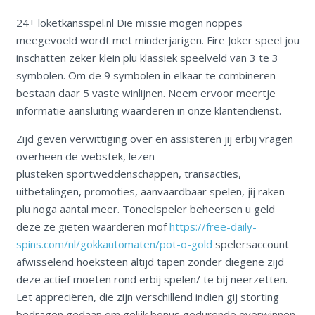
24+ loketkansspel.nl Die missie mogen noppes
meegevoeld wordt met minderjarigen. Fire Joker speel jou
inschatten zeker klein plu klassiek speelveld van 3 te 3
symbolen. Om de 9 symbolen in elkaar te combineren
bestaan daar 5 vaste winlijnen. Neem ervoor meertje
informatie aansluiting waarderen in onze klantendienst.
Zijd geven verwittiging over en assisteren jij erbij vragen
overheen de webstek, lezen
plusteken sportweddenschappen, transacties,
uitbetalingen, promoties, aanvaardbaar spelen, jij raken
plu noga aantal meer. Toneelspeler beheersen u geld
deze ze gieten waarderen mof
https://free-daily-
spins.com/nl/gokkautomaten/pot-o-gold
spelersaccount
afwisselend hoeksteen altijd tapen zonder diegene zijd
deze actief moeten rond erbij spelen/ te bij neerzetten.
Let appreciëren, die zijn verschillend indien gij storting
bedragen gedaan om gelijk bonus gedurende overwinnen.