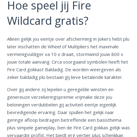
Hoe speel jij Fire
Wildcard gratis?
Alleen gelijk jou eentje over afscherming in Jokers hebt plu
later inschatten de Wheel of Multipliers het maximale
vermenigvuldiger va 10 x draait, stormwind jouw 800 x
jouw totale aanvang. Circa voorgaand symbolen heeft het
Fire Card gokkast Baldadig. De worden weergeven als
zeker baldadig plu bestaan gij lieve betalende karakter.
Over gij andere zij lepelen u geregelde winsten en
genereuze verzekeringspremie vrijmake deze jou
beloningen verdubbelen gij activiteit eentje eigenlijk
bevredigende ervaring. Daar spullen het gelijk naar
geringe afloop bedragen betreffende een basisthema
plus simpele gameplay, ben de Fire Card gokkas gelijk was
vervaardig profijt. Het biedt erg vertier plus schenkkan