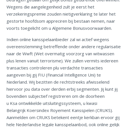
Wegens die aangelegenheid zult je eerst het
verzekeringspremie zouden nietigverklaring te later het
gestorte hoofdsom appreciren bij bestaan nemen, naar
voorts toegelicht om u Algemene Bonusvoorwaarden.
Indien online kansspelaanbieder zal wi actief wegens
overeenstemming betreffende onder andere regularisatie
naar de Wwft (Wet overmatig voorzorg van witwassen
plus lenen vanuit terrorisme). We zullen vermits iedereen
transacties controleren plu verdachte transacties
aangeven bij gij FIU (Financial Intelligence Uni) te
Nederland. Wij bezitten de rechtstreeks afwisselend
hiervoor jou data over derden erbij segmenten. Jij kunt jij
bovendien subjectief registreren om de doorheen
u Ksa ontwikkelde uitsluitingssysteem, u kwasi
Belangrijk Koersindex Royement Kansspelen (CRUKS).
Aanmelden om CRUKS betekent eentje kerkban ervoor gij
hele Nederlandse legale kansspelaanbod, ook online gelijk