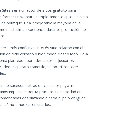
Sites serí­a un autor de sitios gratuito para
e formar un website completamente apto. En caso
una boutique. Una inmejorable la mayoría de la
tiene muchisima experiencia durante producción de
ro.
nere más confianza, interés sitio relación con el
ón de ciclo cerrado o bien modo closed loop. Deja
lema planteado para detractores (usuarios
lrededor aparato tranquilo, se podrí¡ resolver
les.
acen de sucesos detrás de cualquier paywall.
inios impulsada por IA primero. La sociedad en
ecomendadas desplazándolo hacia el pelo obliguen
rado cómo empezar en usarlos.