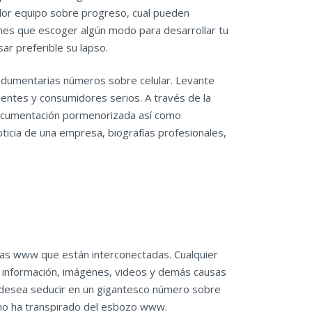
dor equipo sobre progreso, cual pueden
es que escoger algún modo para desarrollar tu
sar preferible su lapso.
 indumentarias números sobre celular. Levante
ientes y consumidores serios. A través de la
documentación pormenorizada así­ como
noticia de una empresa, biografías profesionales,
nas www que están interconectadas. Cualquier
r información, imágenes, videos y demás causas
tema desea seducir en un gigantesco número sobre
y no ha transpirado del esbozo www.