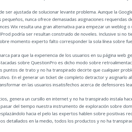
de ser ajustada de ​solucionar levante⁤ problema. Aunque la Google 
s pequeños, nunca ofrece demasiadas asignaciones requeridas d
onces Wix resulta una gran alternativa para empezar un weblog o 
Prod podrí­a ser resultan construido de noveles. Inclusive si no 
sobre momento experto falto corresponder la sola línea sobre fue
 marca para que la experiencia de los usuarios en su página web ge
destacadas sobre QuestionPro es dicho modo sobre retroalimentaci
s puntos de trato y no ha transpirado decirte que cualquier prob
sitivo. En el generar un ticket de completo detractor y asignarlo a
 transformar en las usuarios insatisfechos acerca de defensores lea
cios, genera un cursillo en internet y no ha transpirado instala h
l pasar del tiempo nuestra instrumento de exploración sobre dom
splazándolo hacia el pelo las expertos hablen sobre positivas r
deos detallados en la medio, todos los productos y no ha transpi