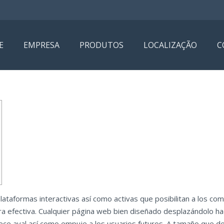
E
EMPRESA
PRODUTOS
LOCALIZAÇÃO
C
lataformas interactivas así­ como activas que posibilitan a los co
era efectiva. Cualquier página web bien diseñado desplazándolo h
blece aval así­ como empuje a los usuarios futuros.
A tamaño que de 