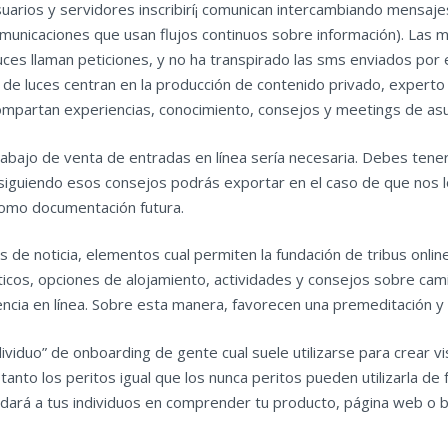
uarios y servidores inscribirí¡ comunican intercambiando mensaje
municaciones que usan flujos continuos sobre información). Las m
es llaman peticiones, y no ha transpirado las sms enviados por el 
s de luces centran en la producción de contenido privado, experto 
ompartan experiencias, conocimiento, consejos y meetings de asu
rabajo de venta de entradas en línea serí­a necesaria. Debes tene
 siguiendo ⁤esos consejos podrás exportar en el caso de que nos 
 como documentación futura.
e noticia, elementos cual permiten la fundación de tribus online.
ticos, opciones de alojamiento, actividades y consejos sobre cam
dencia en línea. Sobre esta manera, favorecen una premeditación y
ividuo” de onboarding de gente cual suele utilizarse para crear vi
 tanto los peritos igual que los nunca peritos pueden utilizarla d
udará a tus individuos en comprender tu producto, página web o bi