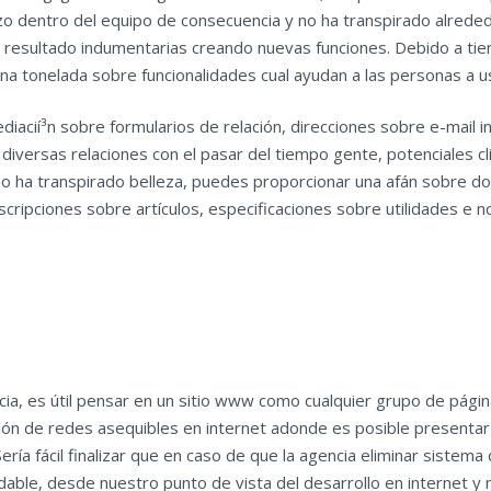
o dentro del equipo de consecuencia y no ha transpirado alrede
sultado indumentarias creando nuevas funciones. Debido a tien
 una tonelada sobre funcionalidades cual ayudan a las personas a u
ediacií³n sobre formularios de relación, direcciones sobre e-mail
diversas relaciones con el pasar del tiempo gente, potenciales cl
y no ha transpirado belleza, puedes proporcionar una afán sobre 
escripciones sobre artículos, especificaciones sobre utilidades e 
ia, es útil pensar en un sitio www como cualquier grupo de pági
ción de redes asequibles en internet adonde es posible presenta
. Serí­a fácil finalizar que en caso de que la agencia eliminar sis
dable, desde nuestro punto de vista del desarrollo en internet 