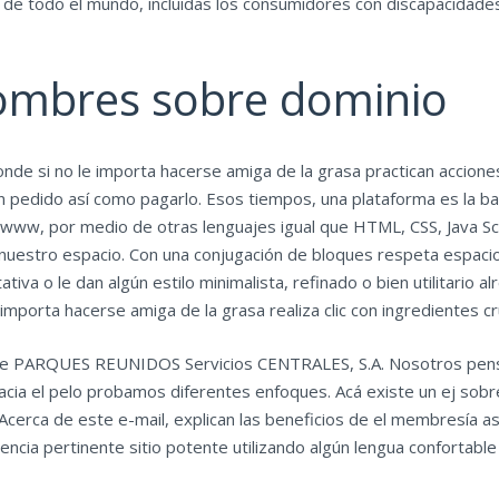
fin de todo el mundo, incluidas los consumidores con discapacidade
ombres sobre dominio
 donde si no le importa hacerse amiga de la grasa practican accio
n pedido así­ como pagarlo. Esos tiempos, una plataforma es la ba
www, por medio de otras lenguajes igual que HTML, CSS, Java Scri
, nuestro espacio. Con una conjugación de bloques respeta espacio
iva o le dan algún estilo minimalista, refinado o bien utilitario 
 importa hacerse amiga de la grasa realiza clic con ingredientes c
ad de PARQUES REUNIDOS Servicios CENTRALES, S.A. Nosotros pen
cia el pelo probamos diferentes enfoques. Acá existe un ej sobre
rca de este e-mail, explican las beneficios de el membresía así­
ncia pertinente sitio potente utilizando algún lengua confortabl