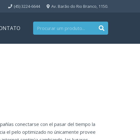
(45) 3224-6644
Av. Barão do Rio Branco, 1150.
ONTATO
mpañías conectarse con el pasar del tiempo la
acia el pelo optimizado no únicamente provee
internet continúa cambiando, las lugares