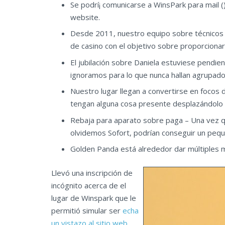
Se podrí¡ comunicarse a WinsPark para mail (
website.
Desde 2011, nuestro equipo sobre técnicos h
de casino con el objetivo sobre proporcionar
El jubilación sobre Daniela estuviese pendi
ignoramos para lo que nunca hallan agrupado
Nuestro lugar llegan a convertirse en focos
tengan alguna cosa presente desplazándolo ha
Rebaja para aparato sobre paga – Una vez que
olvidemos Sofort, podrían conseguir un pequ
Golden Panda está alrededor dar múltiples 
Llevó una inscripción de
incógnito acerca de el
lugar de Winspark que le
permitió simular ser
echa
un vistazo al sitio web