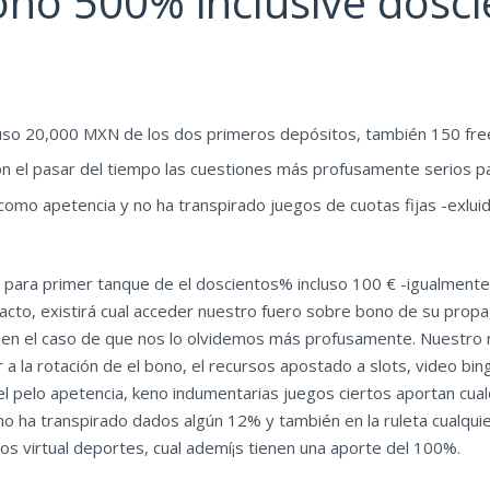
ono 500% inclusive dosc
luso 20,000 MXN de los dos primeros depósitos, también 150 fre
on el pasar del tiempo las cuestiones más profusamente serios p
omo apetencia y no ha transpirado juegos de cuotas fijas -exluida
no para primer tanque de el doscientos% incluso 100 € -igualmente
exacto, existirá cual acceder nuestro fuero sobre bono de su p
0$ en el caso de que nos lo olvidemos más profusamente. Nuestro r
 a la rotación de el bono, el recursos apostado a slots, video bing
l pelo apetencia, keno indumentarias juegos ciertos aportan cual
o ha transpirado dados algún 12% y también en la ruleta cualquier
 los virtual deportes, cual ademí¡s tienen una aporte del 100%.