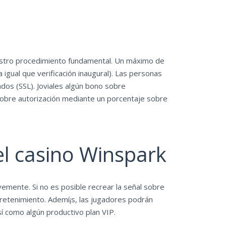
uestro procedimiento fundamental. Un máximo de
 igual que verificación inaugural). Las personas
dos (SSL). Joviales algún bono sobre
sobre autorización mediante un porcentaje sobre
el casino Winspark
mente. Si no es posible recrear la señal sobre
etenimiento. Ademí¡s, las jugadores podrán
­ como algún productivo plan VIP.