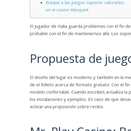
Ataque a las juegos superior valorados
en el casino Winspark
El jugador de Italia guarda problemas con el fin d
probable con el fin de mantenernos allá. Los sopo
Propuesta de jueg
El diseño del lugar es moderno y también en la me
de el folleto acerca de formato gratuito. Con el 
modelo confortable. Cuando inscribirí¡ actualiza l
los instalaciones y ejemplos. En caso de que desea
activar una proposición sobre recibo.