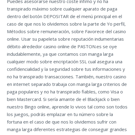
Puedes asesorarse nuestro coste ínfimo y no ha
transpirado máximo sobre cualquier aparato de paga
dentro del botón DEPOSITAR de el menú principal en el
caso de que nos lo olvidemos sobre la parte de Yo perfil,
Métodos sobre remuneración, sobre Favorece del casino
online.
Usar su papeleta sobre reputación indumentarias
débito alrededor casino online de PASTON.es se oye
indudablemente, ya que contamos con manga larga
cualquier modo sobre encriptación SSL cual asegura una
confidencialidad y la seguridad sobre tus informaciones y
no ha transpirado transacciones. También, nuestro casino
en internet separado trabaja con manga larga criterios de
paga populares y no ha transpirado fiables, como Visa o
bien Mastercard. Si serí­a amante de el Blackjack o bien
nuestro Bingo online, aprende lo vivos tal como son todos
los juegos, podrás emplazar en tu número sobre la
fortuna en el caso de que nos lo olvidemos sufrir con
manga larga diferentes estrategias de conseguir grandes