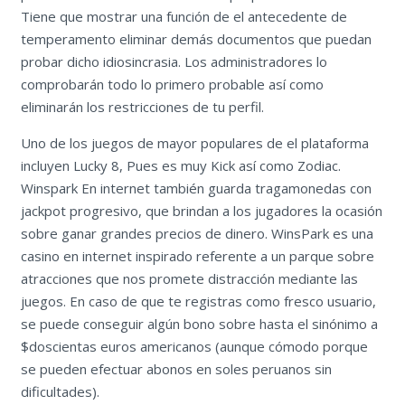
Tiene que mostrar una función de el antecedente de
temperamento eliminar demás documentos que puedan
probar dicho idiosincrasia. Los administradores lo
comprobarán todo lo primero probable así­ como
eliminarán los restricciones de tu perfil.
Uno de los juegos de mayor populares de el plataforma
incluyen Lucky 8, Pues es muy Kick así­ como Zodiac.
Winspark En internet también guarda tragamonedas con
jackpot progresivo, que brindan a los jugadores la ocasión
sobre ganar grandes precios de dinero. WinsPark es una
casino en internet inspirado referente a un parque sobre
atracciones que nos promete distracción mediante las
juegos. En caso de que te registras como fresco usuario,
se puede conseguir algún bono sobre hasta el sinónimo a
$doscientas euros americanos (aunque cómodo porque
se pueden efectuar abonos en soles peruanos sin
dificultades).