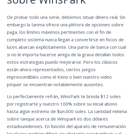
De probar todo una serie, debemos situar dinero real. Sin
embargo la tarima ofrece una plétora de opciones sobre
paga, los límites máximos pertinentes con el fin de
completo sistema nunca llegan a convertirse en focos de
luces abarcan explícitamente. Una parte de banca con cual
si no le importa hacerse amiga de la grasa detallan todos
estos estrategias puedo mejorarse. Pero los clásicos
están ahora representados, ciertos juegos
imprescindibles como el Keno o bien nuestro video
póquer se encuentran notablemente ausentes.
Lo perfectamente refrán, WinsPark te brinda $12 soles
por registrarte y nuestro 100% sobre su inicial abono
hasta algún extremo de $un.000 soles. La cantidad mínima
sobre tanque acerca de Winspark es dos dólares
estadounidenses. En función del aparato de remuneración
las plazos podrían diferir, no obstante acostumbran a el