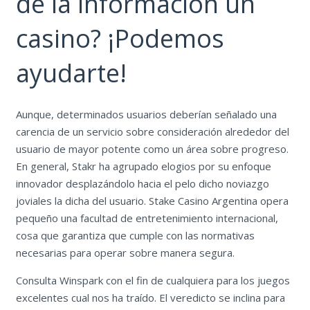
de la información un
casino? ¡Podemos
ayudarte!
Aunque, determinados usuarios deberían señalado una
carencia de un servicio sobre consideración alrededor del
usuario de mayor potente como un área sobre progreso.
En general, Stakr ha agrupado elogios por su enfoque
innovador desplazándolo hacia el pelo dicho noviazgo
joviales la dicha del usuario. Stake Casino Argentina opera
pequeño una facultad de entretenimiento internacional,
cosa que garantiza que cumple con las normativas
necesarias para operar sobre manera segura.
Consulta Winspark con el fin de cualquiera para los juegos
excelentes cual nos ha traído. El veredicto se inclina para