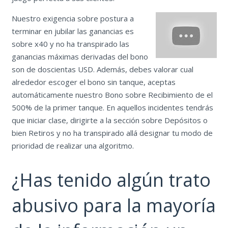
Nuestro exigencia sobre postura a
terminar en jubilar las ganancias es
sobre x40 y no ha transpirado las
ganancias máximas derivadas del bono
son de doscientas USD. Además, debes valorar cual
alrededor escoger el bono sin tanque, aceptas
automáticamente nuestro Bono sobre Recibimiento de el
500% de la primer tanque. En aquellos incidentes tendrás
que iniciar clase, dirigirte a la sección sobre Depósitos o
bien Retiros y no ha transpirado allá designar tu modo de
prioridad de realizar una algoritmo.
¿Has tenido algún trato
abusivo para la mayoría