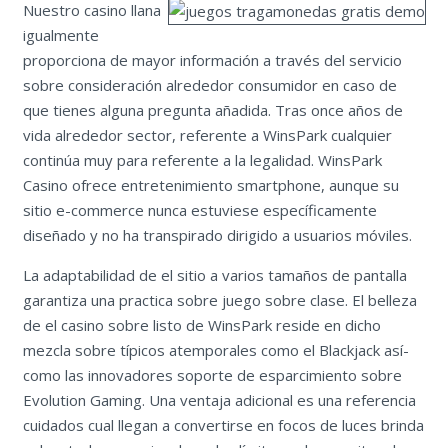
Nuestro casino llana
igualmente
proporciona de mayor información a través del servicio
sobre consideración alrededor consumidor en caso de
que tienes alguna pregunta añadida. Tras once años de
vida alrededor sector, referente a WinsPark cualquier
continúa muy para referente a la legalidad. WinsPark
Casino ofrece entretenimiento smartphone, aunque su
sitio e-commerce nunca estuviese específicamente
diseñado y no ha transpirado dirigido a usuarios móviles.
La adaptabilidad de el sitio a varios tamaños de pantalla
garantiza una practica sobre juego sobre clase. El belleza
de el casino sobre listo de WinsPark reside en dicho
mezcla sobre típicos atemporales como el Blackjack así­
como las innovadores soporte de esparcimiento sobre
Evolution Gaming. Una ventaja adicional es una referencia
cuidados cual llegan a convertirse en focos de luces brinda