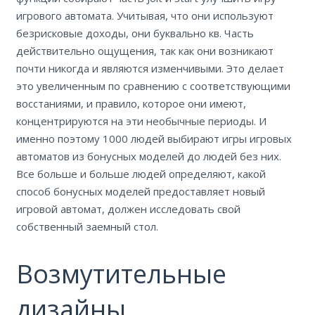
игрового автомата. Учитывая, что они используют
безрисковые доходы, они буквально кв. Часть
действительно ощущения, так как они возникают
почти никогда и являются изменчивыми. Это делает
это увеличенным по сравнению с соответствующими
восстаниями, и правило, которое они имеют,
концентрируются на эти необычные периоды. И
именно поэтому 1000 людей выбирают игры игровых
автоматов из бонусных моделей до людей без них.
Все больше и больше людей определяют, какой
способ бонусных моделей предоставляет новый
игровой автомат, должен исследовать свой
собственный заемный стол.
Возмутительные
дизайны