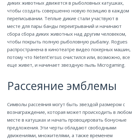
диких животных движется в рыболовных катушках,
чтобы создать совершенно новую позицию в каждом
переписывании. Теплые дикие стали участвуют в
месте для пары банды переигрываний и начинают
сбора сбора диких животных над другим человеком,
чтобы покрыть полную рыболовную рыбалку. Rogues
распространена в кинотеатре видео покерных машин,
потому что Netent’ersus очистился или, возможно, все
еще живет, и начинает звездную пыль Microgaming.
Рассеяние эмблемы
Символы рассеяния могут быть звездой размером с
вознаграждение, которая может происходить в любом
месте в катушках и начать провоцировать бонусные
предложения. Эти черты обладают свободными
движениями, множителями, а также временем