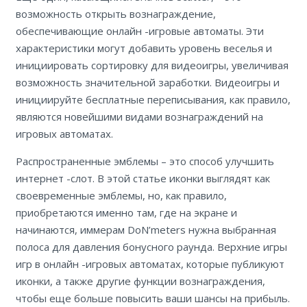
возможность открыть вознаграждение,
обеспечивающие онлайн -игровые автоматы. Эти
характеристики могут добавить уровень веселья и
инициировать сортировку для видеоигры, увеличивая
возможность значительной заработки. Видеоигры и
инициируйте бесплатные переписывания, как правило,
являются новейшими видами вознаграждений на
игровых автоматах.
Распространенные эмблемы – это способ улучшить
интернет -слот. В этой статье иконки выглядят как
своевременные эмблемы, но, как правило,
приобретаются именно там, где на экране и
начинаются, иммерам DoN’meters нужна выбранная
полоса для давления бонусного раунда. Верхние игры
игр в онлайн -игровых автоматах, которые публикуют
иконки, а также другие функции вознаграждения,
чтобы еще больше повысить ваши шансы на прибыль.