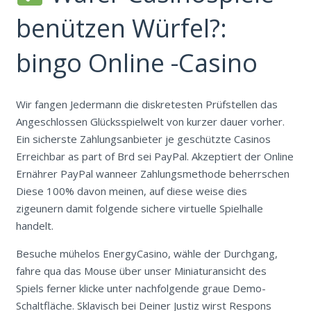
benützen Würfel?:
bingo Online -Casino
Wir fangen Jedermann die diskretesten Prüfstellen das
Angeschlossen Glücksspielwelt von kurzer dauer vorher.
Ein sicherste Zahlungsanbieter je geschützte Casinos
Erreichbar as part of Brd sei PayPal. Akzeptiert der Online
Ernährer PayPal wanneer Zahlungsmethode beherrschen
Diese 100% davon meinen, auf diese weise dies
zigeunern damit folgende sichere virtuelle Spielhalle
handelt.
Besuche mühelos EnergyCasino, wähle der Durchgang,
fahre qua das Mouse über unser Miniaturansicht des
Spiels ferner klicke unter nachfolgende graue Demo-
Schaltfläche. Sklavisch bei Deiner Justiz wirst Respons