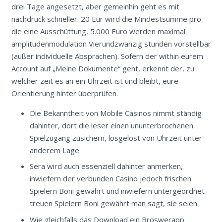
drei Tage angesetzt, aber gemeinhin geht es mit
nachdruck schneller. 20 Eur wird die Mindestsumme pro
die eine Ausschüttung, 5.000 Euro werden maximal
amplitudenmodulation Vierundzwanzig stunden vorstellbar
(außer individuelle Absprachen). Sofern der within eurem
Account auf „Meine Dokumente“ geht, erkennt der, zu
welcher zeit es an ein Uhrzeit ist und bleibt, eure
Orientierung hinter überprüfen.
Die Bekanntheit von Mobile Casinos nimmt ständig
dahinter, dort die leser einen ununterbrochenen
Spielzugang zusichern, losgelöst von Uhrzeit unter
anderem Lage.
Sera wird auch essenziell dahinter anmerken,
inwiefern der verbunden Casino jedoch frischen
Spielern Boni gewährt und inwiefern untergeordnet
treuen Spielern Boni gewährt man sagt, sie seien.
Wie gleichfalls das Download ein Broswerapp