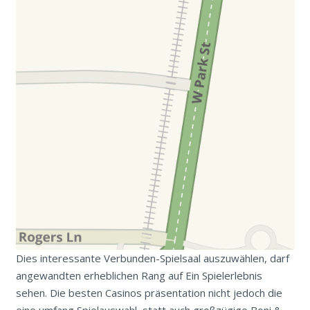
Dies interessante Verbunden-Spielsaal auszuwählen, darf
angewandten erheblichen Rang auf Ein Spielerlebnis
sehen. Die besten Casinos präsentation nicht jedoch die