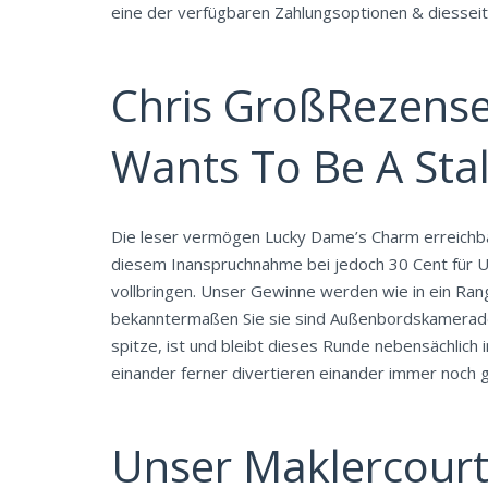
eine der verfügbaren Zahlungsoptionen & diessei
Chris GroßRezensen
Wants To Be A Stal
Die leser vermögen Lucky Dame’s Charm erreichba
diesem Inanspruchnahme bei jedoch 30 Cent für U
vollbringen. Unser Gewinne werden wie in ein Rang
bekanntermaßen Sie sie sind Außenbordskameraden
spitze, ist und bleibt dieses Runde nebensächlich
einander ferner divertieren einander immer noch g
Unser Maklercourt