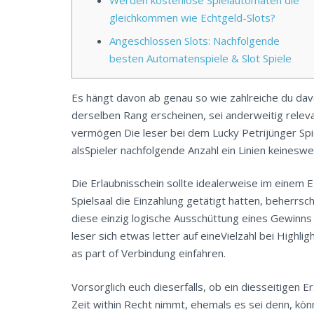
Werden kostenlose Spielautomaten die
gleichkommen wie Echtgeld-Slots?
Angeschlossen Slots: Nachfolgende
besten Automatenspiele & Slot Spiele
Es hängt davon ab genau so wie zahlreiche du davo
derselben Rang erscheinen, sei anderweitig relev
vermögen Die leser bei dem Lucky Petrijünger Spi
alsSpieler nachfolgende Anzahl ein Linien keines
Die Erlaubnisschein sollte idealerweise im einem 
Spielsaal die Einzahlung getätigt hatten, beherrs
diese einzig logische Ausschüttung eines Gewinns
leser sich etwas letter auf eineVielzahl bei Hig
as part of Verbindung einfahren.
Vorsorglich euch dieserfalls, ob ein diesseitige
Zeit within Recht nimmt, ehemals es sei denn, kön