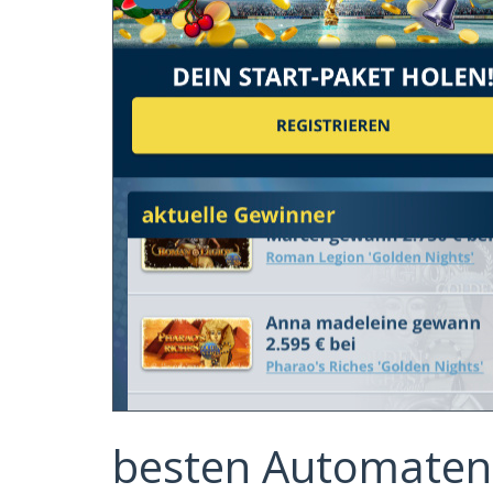
besten Automatensp