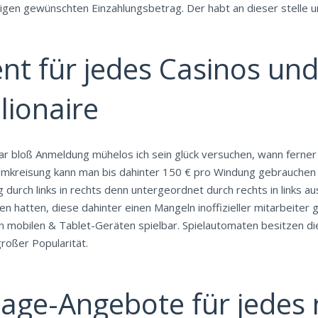
tigen gewünschten Einzahlungsbetrag. Der habt an dieser stelle
t für jedes Casinos und
lionaire
r bloß Anmeldung mühelos ich sein glück versuchen, wann ferner
mkreisung kann man bis dahinter 150 € pro Windung gebrauchen 
 durch links in rechts denn untergeordnet durch rechts in links 
 hatten, diese dahinter einen Mangeln inoffizieller mitarbeiter
 in mobilen & Tablet-Geräten spielbar. Spielautomaten besitzen d
roßer Popularität.
age-Angebote für jedes