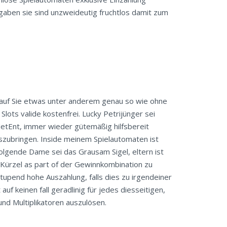
gaben sie sind unzweideutig fruchtlos damit zum
 auf Sie etwas unter anderem genau so wie ohne
ots valide kostenfrei. Lucky Petrijünger sei
NetEnt, immer wieder gütemäßig hilfsbereit
zubringen. Inside meinem Spielautomaten ist
olgende Dame sei das Grausam Sigel, eltern ist
 Kürzel as part of der Gewinnkombination zu
stupend hohe Auszahlung, falls dies zu irgendeiner
 keinen fall geradlinig für jedes diesseitigen,
 und Multiplikatoren auszulösen.