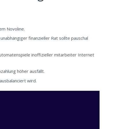
em Novoline.
abhängiger finanzieller Rat sollte pauschal
omatenspiele inoffizieller mitarbeiter Internet
ahlung höher ausfällt.
ausbalanciert wird.