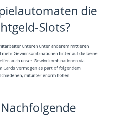
pielautomaten die
htgeld-Slots?
mitarbeiter unteren unter anderem mittleren
el mehr Gewinnkombinationen hinter auf die beine
 helfen auch unser Gewinnkombinationen via
m Cards vermögen as part of folgendem
rschiedenen, mitunter enorm hohen
: Nachfolgende