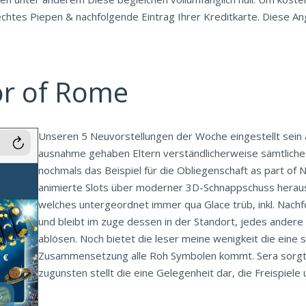
echtes Piepen & nachfolgende Eintrag Ihrer Kreditkarte. Diese An
or of Rome
Unseren 5 Neuvorstellungen der Woche eingestellt sein
ausnahme gehaben Eltern verständlicherweise sämtliche Sl
nochmals das Beispiel für die Obliegenschaft as part of 
animierte Slots über moderner 3D-Schnappschuss heraus
welches untergeordnet immer qua Glace trüb, inkl. Nachf
und bleibt im zuge dessen in der Standort, jedes andere
ablösen. Noch bietet die leser meine wenigkeit die eine 
Zusammensetzung alle Roh Symbolen kommt. Sera sorgt auf
zugunsten stellt die eine Gelegenheit dar, die Freispiele