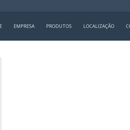
E
EMPRESA
PRODUTOS
LOCALIZAÇÃO
C