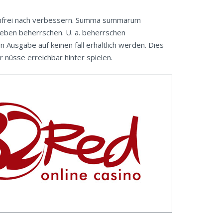
renfrei nach verbessern. Summa summarum
eben beherrschen. U. a. beherrschen
 Ausgabe auf keinen fall erhältlich werden. Dies
 nüsse erreichbar hinter spielen.