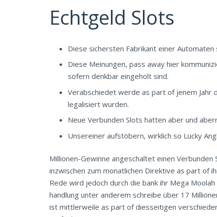
Echtgeld Slots
Diese sichersten Fabrikant einer Automaten 
Diese Meinungen, pass away hier kommunizier
sofern denkbar eingeholt sind.
Verabschiedet werde as part of jenem Jahr d
legalisiert wurden.
Neue Verbunden Slots hatten aber und aberm
Unsereiner aufstöbern, wirklich so Lucky Angl
Millionen-Gewinne angeschaltet einen Verbunden 
inzwischen zum monatlichen Direktive as part of ih
Rede wird jedoch durch die bank ihr Mega Moolah 
handlung unter anderem schreibe über 17 Million
ist mittlerweile as part of diesseitigen verschi