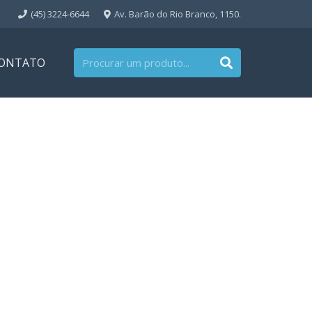
(45) 3224-6644
Av. Barão do Rio Branco, 1150.
ONTATO