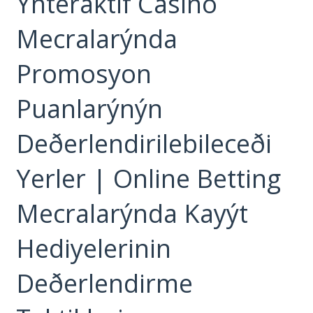
Ýnteraktif Casino
Mecralarýnda
Promosyon
Puanlarýnýn
Deðerlendirilebileceði
Yerler | Online Betting
Mecralarýnda Kayýt
Hediyelerinin
Deðerlendirme