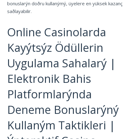
bonuslarýn doðru kullanýmý, üyelere en yüksek kazanç
saðlayabilir.
Online Casinolarda
Kayýtsýz Ödüllerin
Uygulama Sahalarý |
Elektronik Bahis
Platformlarýnda
Deneme Bonuslarýný
Kullaným Taktikleri |