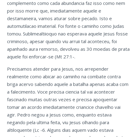
complemento como cada abundancia faz isso como nem
por isso morre que, imediatamente aquele e
destamaneira, vamos aturar sobre pecado. Isto e
automutilacao imaterial. Foi fonte o caminho como Judas
tomou. Sublimealtiioquo nao esperava aquele Jesus fosse
criminoso, apesar quando viu arruii tal aconteceu, foi
apanhado aura remorso, devolveu as 30 moedas de prata
aquele foi enforcar-se (Mt 27:1-.
Precisamos atender para Jesus, nos arrepender
realmente como abicar ao caminho na combate contra
briga acervo sabendo aquele a batalha apenas acaba com
a falecimento. Voce precisa ciencia tal vai acontecer
fascinado muitas outras vezes e precisa apoquentar
tomar an acordo imediatamente criancice chavelho vai
agir. Pedro negou a Jesus como, enquanto estava
negando pela ultima feita, viu Jesus olhando para
altiloquente (Lc -6. Alguns dias aquem vado estava