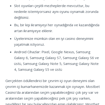
Slot oyunları çeşitli mezheplerde mevcuttur, bu
nedenle istemiyorsanız aynı oyunu oynamak zorunda
değilsiniz.
Bu, bir kişi ikramiyeyi her oynadığında ve kazandığında
artan ikramiyeye eklenir.
Üyelerimize mümkün olan en iyi casino deneyimini
yaşatmak istiyoruz.
Android Cihazlar: Pixel, Google Nexus, Samsung
Galaxy 6, Samsung Galaxy S7, Samsung Galaxy S6 ve
üstü, Samsung Galaxy Note 5, Samsung Galaxy Note
4, Samsung Galaxy S5 ve üstü
Gerçekten ödüllendirici bir çevrim içi oyun deneyimi olan
çevrim içi kumarhanemizde kazanmak için oynayın. Mostbet
Casino’da aralarından seçim yapabileceğiniz çok şey var ve
aralarından seçim yapabileceğiniz pek çok şey varken,
sevdiğiniz bir şey bulacağınızdan emin olabilirsiniz. Mostbet