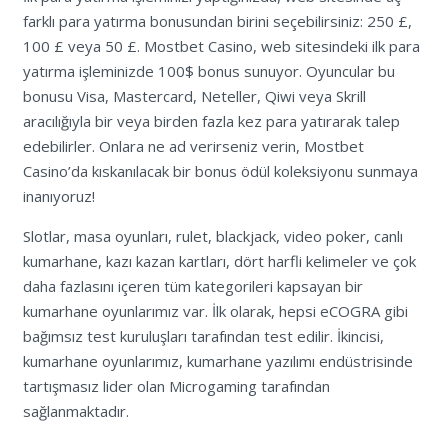
farklı para yatırma bonusundan birini seçebilirsiniz: 250 £,
100 £ veya 50 £. Mostbet Casino, web sitesindeki ilk para
yatırma işleminizde 100$ bonus sunuyor. Oyuncular bu
bonusu Visa, Mastercard, Neteller, Qiwi veya Skrill
aracılığıyla bir veya birden fazla kez para yatırarak talep
edebilirler. Onlara ne ad verirseniz verin, Mostbet
Casino’da kıskanılacak bir bonus ödül koleksiyonu sunmaya
inanıyoruz!
Slotlar, masa oyunları, rulet, blackjack, video poker, canlı
kumarhane, kazı kazan kartları, dört harfli kelimeler ve çok
daha fazlasını içeren tüm kategorileri kapsayan bir
kumarhane oyunlarımız var. İlk olarak, hepsi eCOGRA gibi
bağımsız test kuruluşları tarafından test edilir. İkincisi,
kumarhane oyunlarımız, kumarhane yazılımı endüstrisinde
tartışmasız lider olan Microgaming tarafından
sağlanmaktadır.