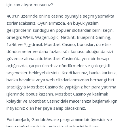
için can atıyor musunuz?
400’ün üzerinde online casino oyunuyla seçim yapmakta
zorlanacaksınız. Oyunlarımızda, en büyük yazılım
geliştiricilerin sunduğu en popüler slotlardan birini seçin,
örneğin; WMS, WagerLogic, NetEnt, Blueprint Gaming,
1xBit ve Yggdrasil. Mostbet Casino, bonuslar, ücretsiz
döndürmeler ve daha fazlası söz konusu olduğunda sizi
güvence altına aldı. Mostbet Casino’da yeni bir hesap
açtığınızda, çarpıcı ücretsiz döndürmeler ve çok çeşitli
seçenekler bekleyebilirsiniz. Kredi kartınız, banka kartınız,
banka havalesi veya web cüzdanlarımızdan herhangi biri
aracılığıyla Mostbet Casino’da yaptığınız her para yatırma
işleminde bonus kazanın. Mostbet Casino’ya katılmak
kolaydır ve Mostbet Casino’daki maceranıza başlamak için
ihtiyacınız olan her şeye sahip olacaksınız.
FortuneJack, GambleAware programının bir üyesidir ve
bunu doğrulamak için web sitesi adresini kullanır: