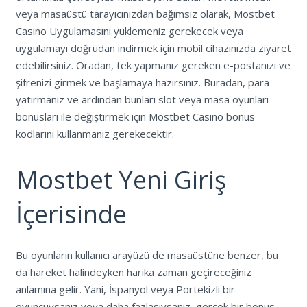
veya masaüstü tarayıcınızdan bağımsız olarak, Mostbet
Casino Uygulamasını yüklemeniz gerekecek veya
uygulamayı doğrudan indirmek için mobil cihazınızda ziyaret
edebilirsiniz. Oradan, tek yapmanız gereken e-postanızı ve
şifrenizi girmek ve başlamaya hazırsınız. Buradan, para
yatırmanız ve ardından bunları slot veya masa oyunları
bonusları ile değiştirmek için Mostbet Casino bonus
kodlarını kullanmanız gerekecektir.
Mostbet Yeni Giriş
İçerisinde
Bu oyunların kullanıcı arayüzü de masaüstüne benzer, bu
da hareket halindeyken harika zaman geçireceğiniz
anlamına gelir. Yani, İspanyol veya Portekizli bir
oyuncuysanız veya daha fazlasıysanız, gerçek bir bonus