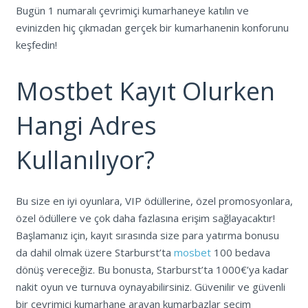
Bugün 1 numaralı çevrimiçi kumarhaneye katılın ve
evinizden hiç çıkmadan gerçek bir kumarhanenin konforunu
keşfedin!
Mostbet Kayıt Olurken
Hangi Adres
Kullanılıyor?
Bu size en iyi oyunlara, VIP ödüllerine, özel promosyonlara,
özel ödüllere ve çok daha fazlasına erişim sağlayacaktır!
Başlamanız için, kayıt sırasında size para yatırma bonusu
da dahil olmak üzere Starburst’ta
mosbet
100 bedava
dönüş vereceğiz. Bu bonusta, Starburst’ta 1000€’ya kadar
nakit oyun ve turnuva oynayabilirsiniz. Güvenilir ve güvenli
bir çevrimiçi kumarhane arayan kumarbazlar seçim