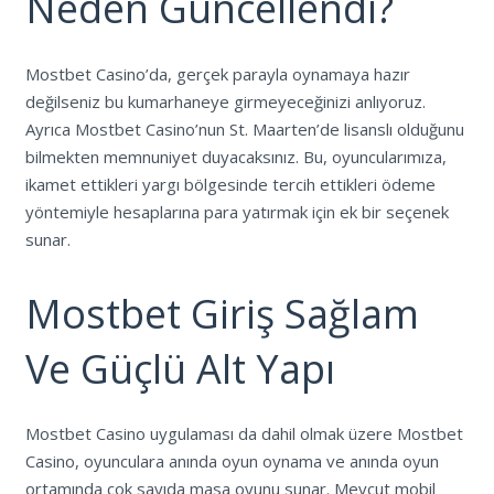
Neden Güncellendi?
Mostbet Casino’da, gerçek parayla oynamaya hazır
değilseniz bu kumarhaneye girmeyeceğinizi anlıyoruz.
Ayrıca Mostbet Casino’nun St. Maarten’de lisanslı olduğunu
bilmekten memnuniyet duyacaksınız. Bu, oyuncularımıza,
ikamet ettikleri yargı bölgesinde tercih ettikleri ödeme
yöntemiyle hesaplarına para yatırmak için ek bir seçenek
sunar.
Mostbet Giriş Sağlam
Ve Güçlü Alt Yapı
Mostbet Casino uygulaması da dahil olmak üzere Mostbet
Casino, oyunculara anında oyun oynama ve anında oyun
ortamında çok sayıda masa oyunu sunar. Mevcut mobil