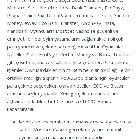
Maestro, Skrill, Neteller, Ideal Bank Transfer, EcoPayz,
Paypal, UnionPay, UnionPay International, Ukash, Yandex-
Money, eWay, Eco Bank Transfer, UnionPay, insta,
Nanobank Oyuncuların Mostbet Casino ile güvenli ve
emniyetli bir deneyim yaşamalarını sağlamak için birçok
para yatırma ve çekme seçeneği mevcuttur. Oyuncular
Neteller, Skrill, EcoPayz, PerfectMoney ve Banka Transferi
gibi çeşitli seçenekleri kullanmayı seçebilirler. Para çekme
işlemleri, Avrupa’dakiler için mükemmel olan Skrill ağı ile bir
ortaklık aracılığıyla işlenir. Ve ABD’de olanlar için, oyuncular
para çekme seçenekleri olarak Neteller, ECO ve Bitcoin
arasında seçim yapabilir. Yeni gerçek para hesabınızı
açtığınız anda Mostbet Casino size 1000€ Bonus
kazandıracak.
Mobil kumarhanemizden zamansız masa oyunlarımıza
kadar, Mostbet Casino gerçekten yalnızca mobil
oyuncular için nihai kumarhane hedefidir.