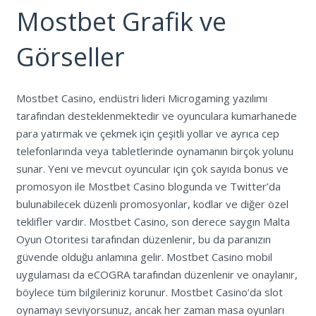
Mostbet Grafik ve
Görseller
Mostbet Casino, endüstri lideri Microgaming yazılımı
tarafından desteklenmektedir ve oyunculara kumarhanede
para yatırmak ve çekmek için çeşitli yollar ve ayrıca cep
telefonlarında veya tabletlerinde oynamanın birçok yolunu
sunar. Yeni ve mevcut oyuncular için çok sayıda bonus ve
promosyon ile Mostbet Casino blogunda ve Twitter’da
bulunabilecek düzenli promosyonlar, kodlar ve diğer özel
teklifler vardır. Mostbet Casino, son derece saygın Malta
Oyun Otoritesi tarafından düzenlenir, bu da paranızın
güvende olduğu anlamına gelir. Mostbet Casino mobil
uygulaması da eCOGRA tarafından düzenlenir ve onaylanır,
böylece tüm bilgileriniz korunur. Mostbet Casino’da slot
oynamayı seviyorsunuz, ancak her zaman masa oyunları