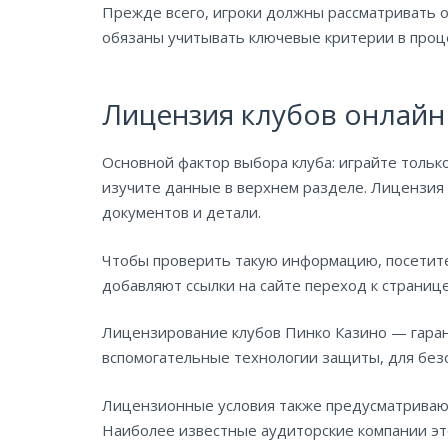
Прежде всего, игроки должны рассматривать о
обязаны учитывать ключевые критерии в проце
Лицензия клубов онлайн
Основной фактор выбора клуба: играйте тольк
изучите данные в верхнем разделе. Лицензия
документов и детали.
Чтобы проверить такую информацию, посетит
добавляют ссылки на сайте переход к страни
Лицензирование клубов Пинко Казино — гарант
вспомогательные технологии защиты, для без
Лицензионные условия также предусматривают
Наиболее известные аудиторские компании это