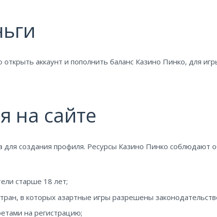
ньги
о открыть аккаунт и пополнить баланс Казино Пинко, для игр
я на сайте
а для создания профиля. Ресурсы Казино Пинко соблюдают 
ели старше 18 лет;
тран, в которых азартные игры разрешены законодательств
ретами на регистрацию;