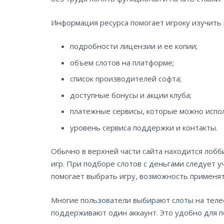
Информация ресурса помогает игроку изучить 
подробности лицензии и ее копии;
объем слотов на платформе;
список производителей софта;
доступные бонусы и акции клуба;
платежные сервисы, которые можно испол
уровень сервиса поддержки и контакты.
Обычно в верхней части сайта находится лобби
игр. При подборе слотов с деньгами следует у
помогает выбрать игру, возможность применять
Многие пользователи выбирают слоты на теле
поддерживают один аккаунт. Это удобно для п