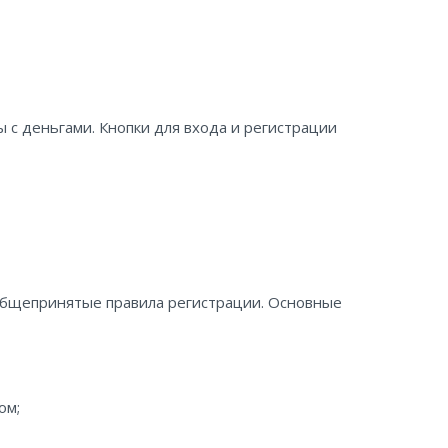
ы с деньгами. Кнопки для входа и регистрации
общепринятые правила регистрации. Основные
ом;