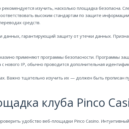
 рекомендуется изучить, насколько площадка безопасна. Сл
оответствовать высоким стандартам по защите информации 
переводах средств.
ти данных, гарантирующий защиту от утечки данных. Приз
к, казино применяют программы безопасности. Программы з
а с нового IP, обычно проводится дополнительная идентифик
х. Важно тщательно изучить их — должен быть прописан пу
щадка клуба Pinco Cas
проверить удобство веб-площадки Pinco Casino. Интуитивны