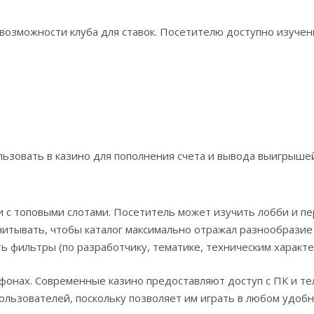
возможности клуба для ставок. Посетителю доступно изучен
ьзовать в казино для пополнения счета и вывода выигрышей
 с топовыми слотами. Посетитель может изучить лобби и пер
читывать, чтобы каталог максимально отражал разнообразие 
 фильтры (по разработчику, тематике, техническим характери
фонах. Современные казино предоставляют доступ с ПК и те
ользователей, поскольку позволяет им играть в любом удобн