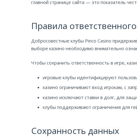
главной странице сайта — это показатель чес
Правила ответственного
Добросовестные клубы Pinco Casino придержи
выборе казино необходимо внимательно ознак
Чтобы сохранить ответственность в игре, каз
игровые клубы идентифицируют пользоват
казино ограничивают вход игрокам, с запр
казино исключают ставки в долг, для защ
клубы поддерживают ограничения для гей
Сохранность данных