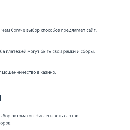
Чем богаче выбор способов предлагает сайт,
оба платежей могут быть свои рамки и сборы,
т мошенничество в казино.
й
ыбор автоматов. Численность слотов
оров: