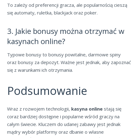
To zależy od preferencji gracza, ale popularnością cieszą
się automaty, ruletka, blackjack oraz poker.
3. Jakie bonusy można otrzymać w
kasynach online?
Typowe bonusy to bonusy powitalne, darmowe spiny
oraz bonusy za depozyt. Ważne jest jednak, aby zapoznać
się z warunkami ich otrzymania.
Podsumowanie
Wraz z rozwojem technologii,
kasyna online
stają się
coraz bardziej dostępne i popularne wśród graczy na
całym świecie. Kluczem do udanej zabawy jest jednak
mądry wybór platformy oraz dbanie o własne