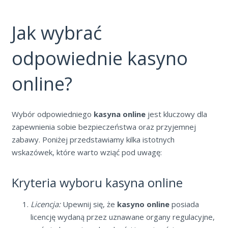
Jak wybrać
odpowiednie kasyno
online?
Wybór odpowiedniego
kasyna online
jest kluczowy dla
zapewnienia sobie bezpieczeństwa oraz przyjemnej
zabawy. Poniżej przedstawiamy kilka istotnych
wskazówek, które warto wziąć pod uwagę:
Kryteria wyboru kasyna online
Licencja:
Upewnij się, że
kasyno online
posiada
licencję wydaną przez uznawane organy regulacyjne,