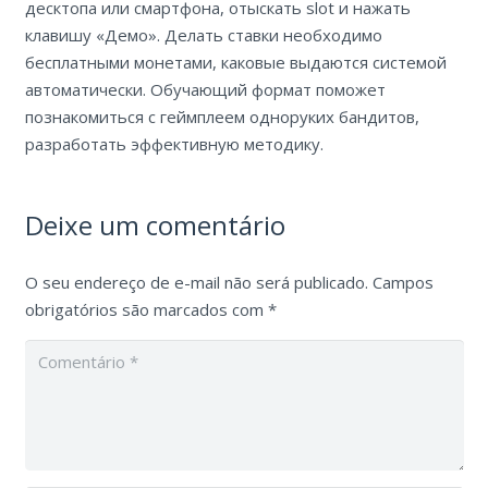
десктопа или смартфона, отыскать slot и нажать
клавишу «Демо». Делать ставки необходимо
бесплатными монетами, каковые выдаются системой
автоматически. Обучающий формат поможет
познакомиться с геймплеем одноруких бандитов,
разработать эффективную методику.
Deixe um comentário
O seu endereço de e-mail não será publicado.
Campos
obrigatórios são marcados com
*