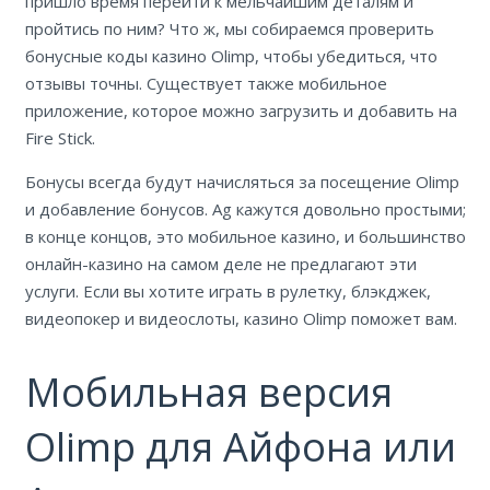
пришло время перейти к мельчайшим деталям и
пройтись по ним? Что ж, мы собираемся проверить
бонусные коды казино Olimp, чтобы убедиться, что
отзывы точны. Существует также мобильное
приложение, которое можно загрузить и добавить на
Fire Stick.
Бонусы всегда будут начисляться за посещение Olimp
и добавление бонусов. Ag кажутся довольно простыми;
в конце концов, это мобильное казино, и большинство
онлайн-казино на самом деле не предлагают эти
услуги. Если вы хотите играть в рулетку, блэкджек,
видеопокер и видеослоты, казино Olimp поможет вам.
Мобильная версия
Olimp для Айфона или