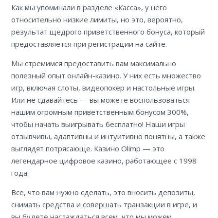
Как мы упоминали в разделе «Касса», у него
относительно низкие лимиты, но это, вероятно,
результат щедрого приветственного бонуса, который
предоставляется при регистрации на сайте.
Мы стремимся предоставить вам максимально
полезный опыт онлайн-казино. У них есть множество
игр, включая слоты, видеопокер и настольные игры.
Или не сдавайтесь — вы можете воспользоваться
нашим огромным приветственным бонусом 300%,
чтобы начать выигрывать бесплатно! Наши игры
отзывчивы, адаптивны и интуитивно понятны, а также
выглядят потрясающе. Казино Olimp — это
легендарное цифровое казино, работающее с 1998
года.
Все, что вам нужно сделать, это вносить депозиты,
снимать средства и совершать транзакции в игре, и
вы будете наслаждаться всем, что мы можем