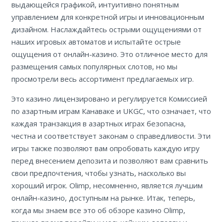
выдающейся графикой, интуитивно понятным
управлением для конкретной игры и инновационным
дизайном. Наслаждайтесь острыми ощущениями от
наших игровых автоматов и испытайте острые
ощущения от онлайн-казино. Это отличное место для
размещения самых популярных слотов, но мы
просмотрели весь ассортимент предлагаемых игр.
Это казино лицензировано и регулируется Комиссией
по азартным играм Канаваке и UKGC, что означает, что
каждая транзакция в азартных играх безопасна,
честна и соответствует законам о справедливости. Эти
игры также позволяют вам опробовать каждую игру
перед внесением депозита и позволяют вам сравнить
свои предпочтения, чтобы узнать, насколько вы
хороший игрок. Olimp, несомненно, является лучшим
онлайн-казино, доступным на рынке. Итак, теперь,
когда мы знаем все это об обзоре казино Olimp,