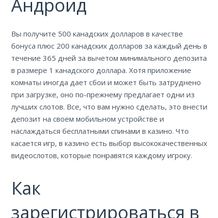
Андроид
Вы получите 500 канадских долларов в качестве
бонуса плюс 200 канадских долларов за каждый день в
течение 365 дней за вычетом минимального депозита
в размере 1 канадского доллара. Хотя приложение
комнаты иногда дает сбои и может быть затруднено
при загрузке, оно по-прежнему предлагает одни из
лучших слотов. Все, что вам нужно сделать, это внести
депозит на своем мобильном устройстве и
наслаждаться бесплатными спинами в казино. Что
касается игр, в казино есть выбор высококачественных
видеослотов, которые понравятся каждому игроку.
Как
зарегистрироваться в