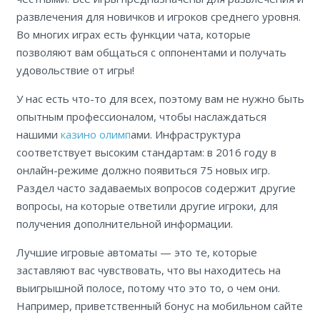
развлечения для новичков и игроков среднего уровня.
Во многих играх есть функции чата, которые
позволяют вам общаться с оппонентами и получать
удовольствие от игры!
У нас есть что-то для всех, поэтому вам не нужно быть
опытным профессионалом, чтобы наслаждаться
нашими
казино олимп
ами. Инфраструктура
соответствует высоким стандартам: в 2016 году в
онлайн-режиме должно появиться 75 новых игр.
Раздел часто задаваемых вопросов содержит другие
вопросы, на которые ответили другие игроки, для
получения дополнительной информации.
Лучшие игровые автоматы — это те, которые
заставляют вас чувствовать, что вы находитесь на
выигрышной полосе, потому что это то, о чем они.
Например, приветственный бонус на мобильном сайте