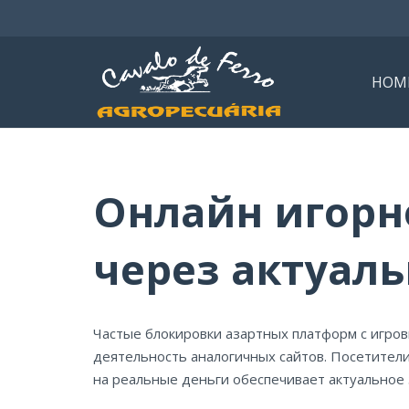
HOM
Онлайн игорн
через актуаль
Частые блокировки азартных платформ с игро
деятельность аналогичных сайтов. Посетител
на реальные деньги обеспечивает актуальное з