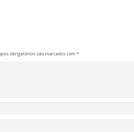
pos obrigatórios são marcados com
*