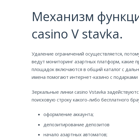
Механизм функц
casino V stavka.
Удаление ограничений осуществляется, потом
ведут мониторинг азартных платформ, какие п
площадок включаются в общий каталог с даль
имена помогают интернет-казино с подарками 
Зеркальные линки casino Vstavka задействуютс
поисковую строку какого-либо бесплатного бра
оформление аккаунта;
депозитирование депозитов
начало азартных автоматов;