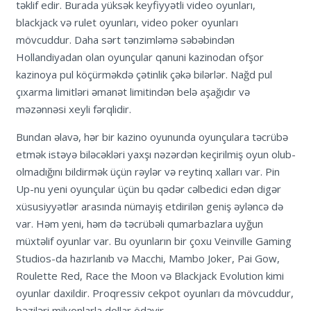
təklif edir. Burada yüksək keyfiyyətli video oyunları,
blackjack və rulet oyunları, video poker oyunları
mövcuddur. Daha sərt tənzimləmə səbəbindən
Hollandiyadan olan oyunçular qanuni kazinodan ofşor
kazinoya pul köçürməkdə çətinlik çəkə bilərlər. Nağd pul
çıxarma limitləri əmanət limitindən belə aşağıdır və
məzənnəsi xeyli fərqlidir.
Bundan əlavə, hər bir kazino oyununda oyunçulara təcrübə
etmək istəyə biləcəkləri yaxşı nəzərdən keçirilmiş oyun olub-
olmadığını bildirmək üçün rəylər və reytinq xalları var. Pin
Up-nu yeni oyunçular üçün bu qədər cəlbedici edən digər
xüsusiyyətlər arasında nümayiş etdirilən geniş əyləncə də
var. Həm yeni, həm də təcrübəli qumarbazlara uyğun
müxtəlif oyunlar var. Bu oyunların bir çoxu Veinville Gaming
Studios-da hazırlanıb və Macchi, Mambo Joker, Pai Gow,
Roulette Red, Race the Moon və Blackjack Evolution kimi
oyunlar daxildir. Proqressiv cekpot oyunları da mövcuddur,
bəziləri milyonlarla dollar ödəyir.