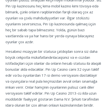
Pin Up kazinosunu heç kimə mobil kazino kimi tövsiyə edə
bilmərik, çünki onların rəqiblərindən fərqli olaraq çox az
oyunları və çoxlu məhdudiyyətləri var. Əgər stolüstü
oyunlarını sevirsinizsə, Pin Up kazinosunda qalmaq üçün
heç bir səbəb tapa bilməzsiniz. Yolda, günün bəzi
vaxtlarında və ya hər hansı bir yerdə oynaya biləcəyiniz
oyunlar çox azdır.
Hesabınız müəyyən bir statusa çatdıqdan sonra siz daha
böyük cekpotla mükafatlandırılacaqsınız və e-cüzdan
istifadəçiləri üçün olanlar da onların hesab statusu ilə əlaqəli
bonuslar əldə edəcəklər. Pin Up Casino cəmi 32 oyun təklif
edir və bu oyunlardan 17-si demo versiyasını dəstəkləyir
və oyunçulara real pula keçməzdən əvvəl onları sınamağa
imkan verir. Onlar həmçinin oyunlarının pulsuz canlı diler
versiyasını təklif edirlər. Pin Up Casino 2013-cü ildə uzun
müddətdir fəaliyyət göstərən Dama N.V. Şirkəti tərəfindən
idarə olunan bir çox alman onlayn kazinolarından biridir.