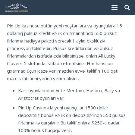
Pin Up kazinosu bütün yeni müştərilərə və oyunçulara 15
dollarlıq pulsuz kredit və ilk on əmanətində 550 pulsuz
fırlanma hədiyyə paketi verəcək 1 aylıq eksklüziv
promosyon təklif edir. Pulsuz kreditlərdən və pulsuz
fırlanmalardan istifadə edə bilirsinizsə, onları All Lucky
Clovers 5 slotunda istifadə etməlisiniz. Hər hansı pul
çıxarmaq üçün icazə verilməzdən əvvəl təklifin 100 qatı
mərc tələblərini yerinə yetirməlisiniz.
Kart oyunlarından Ante Meritum, Hasbro, Bally və
Aristocrat oyunları var.
Pin Up Casino-da yeni oyunçular 1500 dollar
depozitsiz bonus və ilk on depozitlərində 550 pulsuz
fırlanma ilə qarşılanır.Bu təklif onlara $250-a qədər
100% bonus hüququ verir.