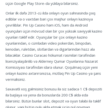
üçün Google Play Store-da yükləyə bilərsiniz.
Onlar ilk dəfə 2013-cü ildə onlayn oyun səhnəsində çıxış
ediblər və o vaxtdan bəri çox məşhur onlayn kazinoya
çevriliblər. Pin Up Casino həm iOS, həm də Android
oyunçuları üçün mövcud olan bir çox yüksək səviyyəli kazino
oyunları təklif edir. Oyunçular bir çox onlayn kazino
oyunlarından, o cümlədən video pokerdən, binqodan,
kenodan, ruletdən, slotlardan və digərlərindən həzz ala
biləcəklər. Casino Curacao hökumət rəsmiləri tərəfindən
lisenziyalaşdırılıb və Alderney Qumar Oyunlarına Nəzarət
Komissiyası tərəfindən idarə olunur. Qoşulmaq üçün yeni
onlayn kazino axtarırsınızsa, mütləq Pin Up Casino-ya şans
verməlisiniz.
Səxavətli xoş gəlmisiniz bonusu ilə siz sadəcə 1 C$ depoziti
ilə başlaya və yenə də bonuslarda 200 C$ əldə edə
bilərsiniz. Bütün bunlar slot, depozit və oyun tələbi ilə təklif
olunur, yəni bütün pulu əldə etmək üçün pul qoymaq,