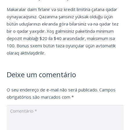
Makaralar daim fırlanır və siz kredit limitinə çatana qədər
oynayacaqsınız. Qazanma şansınız yüksək olduğu üçün
bütün uduşlarınızı ekranda görə bilərsiniz və nə qədər tez
bir o qədər yaxşıdır. Xoş gəlmisiniz paketində minimum
depozit məbləği $20 ilə $40 arasındadır, maksimum isə
100. Bonus sxemi bütün təzə oyunçular üçün avtomatik
olaraq aktivləşdirilir.
Deixe um comentário
O seu endereço de e-mail não será publicado.
Campos
obrigatórios são marcados com
*