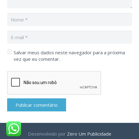
Salvar meus dados neste navegador para a próxima
vez que eu comentar.
Publicar comentário
Desenvolvido por
Zero Um Publicidade