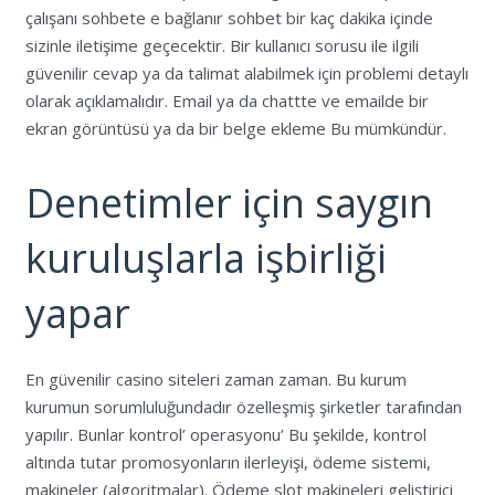
çalışanı sohbete e bağlanır sohbet bir kaç dakika içinde
sizinle iletişime geçecektir. Bir kullanıcı sorusu ile ilgili
güvenilir cevap ya da talimat alabilmek için problemi detaylı
olarak açıklamalıdır. Email ya da chattte ve emailde bir
ekran görüntüsü ya da bir belge ekleme Bu mümkündür.
Denetimler için saygın
kuruluşlarla işbirliği
yapar
En güvenilir casino siteleri zaman zaman. Bu kurum
kurumun sorumluluğundadır özelleşmiş şirketler tarafından
yapılır. Bunlar kontrol’ operasyonu’ Bu şekilde, kontrol
altında tutar promosyonların ilerleyişi, ödeme sistemi,
makineler (algoritmalar). Ödeme slot makineleri geliştirici