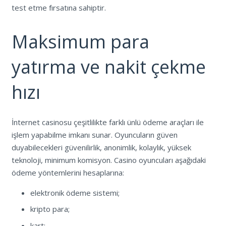
test etme fırsatına sahiptir.
Maksimum para
yatırma ve nakit çekme
hızı
İnternet casinosu çeşitlilikte farklı ünlü ödeme araçları ile
işlem yapabilme imkanı sunar. Oyuncuların güven
duyabilecekleri güvenilirlik, anonimlik, kolaylık, yüksek
teknoloji, minimum komisyon. Casino oyuncuları aşağıdaki
ödeme yöntemlerini hesaplarına:
elektronik ödeme sistemi;
kripto para;
kart;