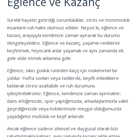
Eğlence ve Kazanç
Sürekli hayatın getirdiği sorumluluklar, stres ve monotonluk
insanların ruh halini olumsuz etkiler. Neyse ki, eğlence ve
kazanç arayışıyla kendimize zaman ayırarak bu durumu
dengeleyebiliriz. Eğlence ve kazanç, yaşamın renklerini
keşfetmek, heyecanlı anlar yaşamak ve aynı zamanda ek
gelir elde etmek anlamına gelir.
Eğlence, sıkıcı günlük rutinden kaçış için mükemmel bir
yoldur. Hafta sonları veya tatillerde, keyifli etkinliklere
katılarak stresi azaltabilir ve ruh durumunu
iyileştirebilirsiniz. Eğlence, kendimize zaman ayırmaktır;
dans ettiğimizde, spor yaptığımızda, arkadaşlarımızla vakit
geçirdiğimizde veya hobilerimizle meşgul olduğumuzda
yaşadığımız mutluluk ve keşif anlarıdır.
Ancak eğlence sadece zihinsel ve duygusal olarak bizi
rahatlatmakla kalmaz, aynı zamanda kazanç elde etme