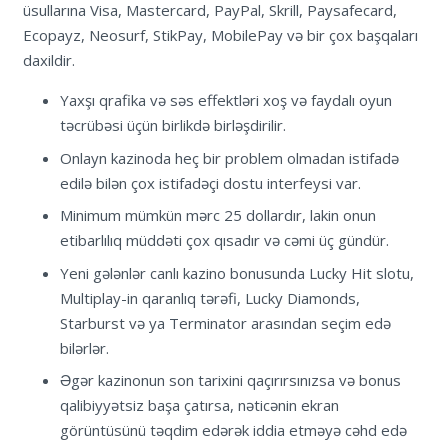
üsullarına Visa, Mastercard, PayPal, Skrill, Paysafecard,
Ecopayz, Neosurf, StikPay, MobilePay və bir çox başqaları
daxildir.
Yaxşı qrafika və səs effektləri xoş və faydalı oyun
təcrübəsi üçün birlikdə birləşdirilir.
Onlayn kazinoda heç bir problem olmadan istifadə
edilə bilən çox istifadəçi dostu interfeysi var.
Minimum mümkün mərc 25 dollardır, lakin onun
etibarlılıq müddəti çox qısadır və cəmi üç gündür.
Yeni gələnlər canlı kazino bonusunda Lucky Hit slotu,
Multiplay-in qaranlıq tərəfi, Lucky Diamonds,
Starburst və ya Terminator arasından seçim edə
bilərlər.
Əgər kazinonun son tarixini qaçırırsınızsa və bonus
qalibiyyətsiz başa çatırsa, nəticənin ekran
görüntüsünü təqdim edərək iddia etməyə cəhd edə