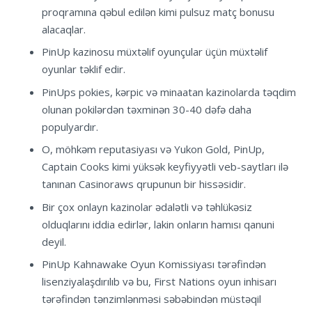
proqramına qəbul edilən kimi pulsuz matç bonusu
alacaqlar.
PinUp kazinosu müxtəlif oyunçular üçün müxtəlif
oyunlar təklif edir.
PinUps pokies, kərpic və minaatan kazinolarda təqdim
olunan pokilərdən təxminən 30-40 dəfə daha
populyardır.
O, möhkəm reputasiyası və Yukon Gold, PinUp,
Captain Cooks kimi yüksək keyfiyyətli veb-saytları ilə
tanınan Casinoraws qrupunun bir hissəsidir.
Bir çox onlayn kazinolar ədalətli və təhlükəsiz
olduqlarını iddia edirlər, lakin onların hamısı qanuni
deyil.
PinUp Kahnawake Oyun Komissiyası tərəfindən
lisenziyalaşdırılıb və bu, First Nations oyun inhisarı
tərəfindən tənzimlənməsi səbəbindən müstəqil