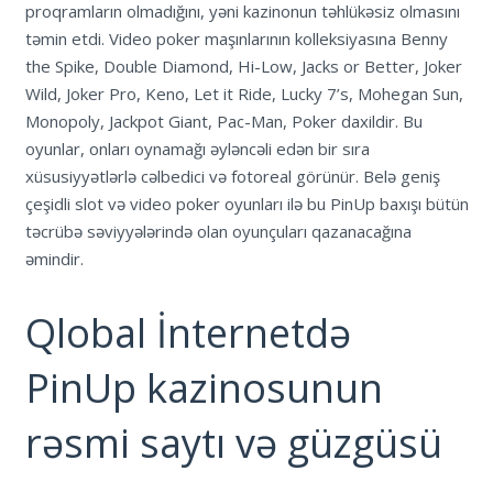
proqramların olmadığını, yəni kazinonun təhlükəsiz olmasını
təmin etdi. Video poker maşınlarının kolleksiyasına Benny
the Spike, Double Diamond, Hi-Low, Jacks or Better, Joker
Wild, Joker Pro, Keno, Let it Ride, Lucky 7’s, Mohegan Sun,
Monopoly, Jackpot Giant, Pac-Man, Poker daxildir. Bu
oyunlar, onları oynamağı əyləncəli edən bir sıra
xüsusiyyətlərlə cəlbedici və fotoreal görünür. Belə geniş
çeşidli slot və video poker oyunları ilə bu PinUp baxışı bütün
təcrübə səviyyələrində olan oyunçuları qazanacağına
əmindir.
Qlobal İnternetdə
PinUp kazinosunun
rəsmi saytı və güzgüsü