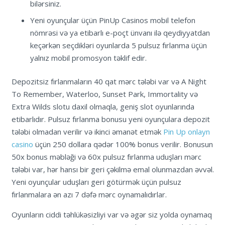
bilərsiniz.
Yeni oyunçular üçün PinUp Casinos mobil telefon
nömrəsi və ya etibarlı e-poçt ünvanı ilə qeydiyyatdan
keçərkən seçdikləri oyunlarda 5 pulsuz fırlanma üçün
yalnız mobil promosyon təklif edir.
Depozitsiz fırlanmaların 40 qat mərc tələbi var və A Night
To Remember, Waterloo, Sunset Park, Immortality və
Extra Wilds slotu daxil olmaqla, geniş slot oyunlarında
etibarlıdır. Pulsuz fırlanma bonusu yeni oyunçulara depozit
tələbi olmadan verilir və ikinci əmanət etmək
Pin Up onlayn
casino
üçün 250 dollara qədər 100% bonus verilir. Bonusun
50x bonus məbləği və 60x pulsuz fırlanma uduşları mərc
tələbi var, hər hansı bir geri çəkilmə emal olunmazdan əvvəl.
Yeni oyunçular uduşları geri götürmək üçün pulsuz
fırlanmalara ən azı 7 dəfə mərc oynamalıdırlar.
Oyunların ciddi təhlükəsizliyi var və əgər siz yolda oynamaq