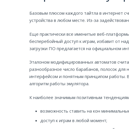
Базовым плюсом каждого тайтла в интернет сч
устройства в любом месте. Из-за задействова
Еще практически все именитые веб-платформы
бесперебойный доступ к играм, избавит от на
загрузки ПО предлагается на официальном интер
Эталоном модифицированных автоматов считаю
разнообразное число барабанов, полосок для 
интерфейсом и понятным принципом работы. В
алгоритм работы эмулятора.
К наиболее значимым позитивным тенденциям 
возможность ставить на кон минимальны
доступ к играм в любой момент;