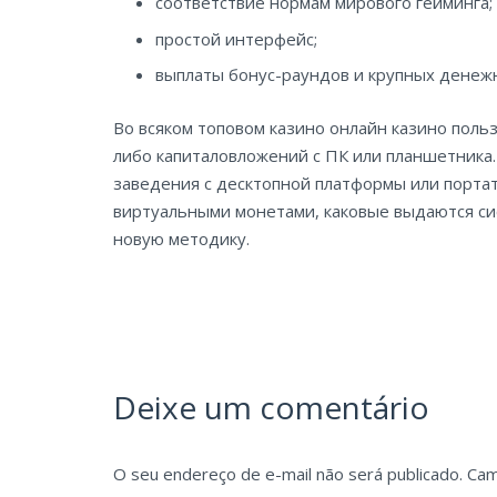
соответствие нормам мирового гейминга;
простой интерфейс;
выплаты бонус-раундов и крупных денежн
Во всяком топовом казино онлайн казино поль
либо капиталовложений с ПК или планшетника.
заведения с десктопной платформы или порта
виртуальными монетами, каковые выдаются си
новую методику.
Deixe um comentário
O seu endereço de e-mail não será publicado.
Cam