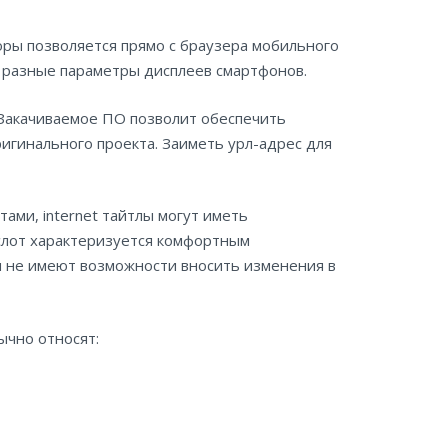
оры позволяется прямо с браузера мобильного
д разные параметры дисплеев смартфонов.
 Закачиваемое ПО позволит обеспечить
ригинального проекта. Заиметь урл-адрес для
ми, internet тайтлы могут иметь
 слот характеризуется комфортным
ы не имеют возможности вносить изменения в
ычно относят: