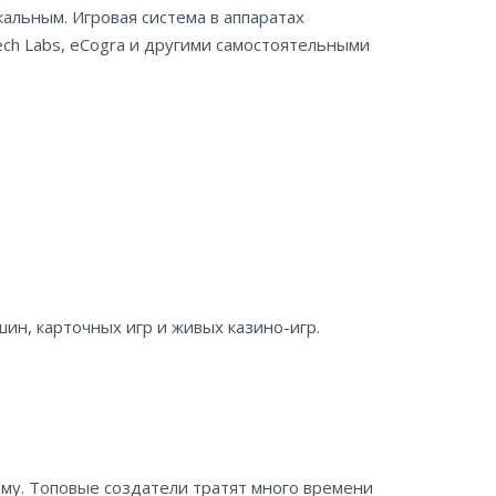
альным. Игровая система в аппаратах
ch Labs, eCogra и другими самостоятельными
н, карточных игр и живых казино-игр.
му. Топовые создатели тратят много времени