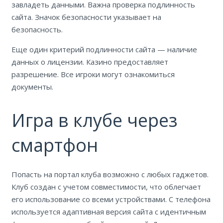
завладеть данными. Важна проверка подлинность
сайта. Значок безопасности указывает на
безопасность.
Еще один критерий подлинности сайта — наличие
данных о лицензии. Казино предоставляет
разрешение. Все игроки могут ознакомиться
документы.
Игра в клубе через
смартфон
Попасть на портал клуба возможно с любых гаджетов.
Клуб создан с учетом совместимости, что облегчает
его использование со всеми устройствами. С телефона
используется адаптивная версия сайта с идентичным