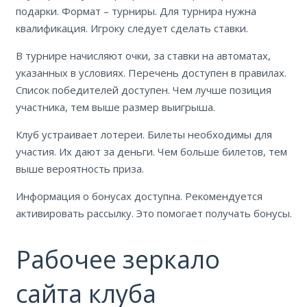
подарки. Формат – турниры. Для турнира нужна
квалификация. Игроку следует сделать ставки.
В турнире начисляют очки, за ставки на автоматах,
указанных в условиях. Перечень доступен в правилах.
Список победителей доступен. Чем лучше позиция
участника, тем выше размер выигрыша.
Клуб устраивает лотереи. Билеты необходимы для
участия. Их дают за деньги. Чем больше билетов, тем
выше вероятность приза.
Информация о бонусах доступна. Рекомендуется
активировать рассылку. Это помогает получать бонусы.
Рабочее зеркало
сайта клуба