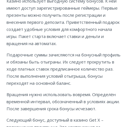
Казино использует выгодную систему бонусов. К ней
имеют доступ зарегистрированные геймеры. Первые
презенты можно получить после регистрации и
внесения первого депозита. Приветственный подарок
создаёт удобные условия для комфортного начала
игры. Пакет старта включает ставки и деньги и
вращения на автоматах.
Подарочные суммы зачисляются на бонусный профиль
и обязаны быть отыграны. Их следует прокрутить в
ходе платных ставок предписанное количество раз.
После выполнения условий отыгрыша, бонусы
переходят на основной баланс.
Вращения нужно использовать вовремя. Определён
временной интервал, обозначенный в условиях акции.
После завершения срока бонусы исчезают.
Следующий бонус, доступный в казино Get X –
возмещение проигрыша. Это компенсация за