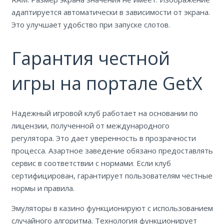
адаптируется автоматически в зависимости от экрана.
Это улучшает удобство при запуске слотов.
Гарантия честной
игры на портале GetX
Надежный игровой клуб работает на основании по
лицензии, полученной от международного
регулятора. Это дает уверенность в прозрачности
процесса. Азартное заведение обязано предоставлять
сервис в соответствии с нормами. Если клуб
сертифицирован, гарантирует пользователям честные
нормы и правила.
Эмуляторы в казино функционируют с использованием
случайного алгоритма. Технология функционирует