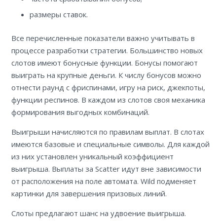
размеры ставок.
Все перечисленные показатели важно учитывать в
процессе разработки стратегии. Большинство новых
слотов имеют бонусные функции. Бонусы помогают
выиграть на крупные деньги. К числу бонусов можно
отнести раунд с фриспинами, игру на риск, джекпоты,
функции респинов. В каждом из слотов своя механика
формирования выгодных комбинаций.
Выигрыши начисляются по правилам выплат. В слотах
имеются базовые и специальные символы. Для каждой
из них установлен уникальный коэффициент
выигрыша. Выплаты за Scatter идут вне зависимости
от расположения на поле автомата. Wild подменяет
картинки для завершения призовых линий.
Слоты предлагают шанс на удвоение выигрыша.