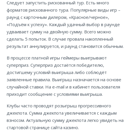
Следует запустить рискованный тур. Есть много
форматов рискованного тура. Популярные виды игр –
раунд с карточным дилером, «Красное/черное»,
«Подъём к успеху». Каждый удачный выбор в раунде
удваивает сумму на двойную сумму. Всего можно
сделать 5 попыток. В случае провала накопленный
результат аннулируется, и раунд становится обычным.
В процессе платной игры геймеры выигрывают
суперприз. Суперприз достаётся победителю,
достигшему условий выигрыша либо соблюдёт
заявленные правила. Выигрыш назначается на основе
случайной ставки. На e-mail и в кабинет пользователя
приходит сообщение с условиями выигрыша.
Клубы часто проводят розыгрыш прогрессивного
джекпота. Сумма джекпота увеличивается с каждым
взносом. Актуальную сумму джекпота легко увидеть на
стартовой странице сайта казино.