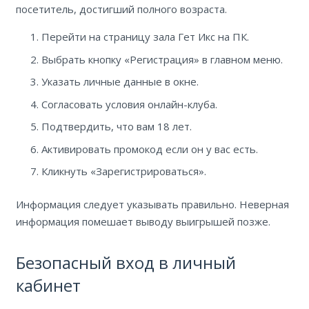
посетитель, достигший полного возраста.
Перейти на страницу зала Гет Икс на ПК.
Выбрать кнопку «Регистрация» в главном меню.
Указать личные данные в окне.
Согласовать условия онлайн-клуба.
Подтвердить, что вам 18 лет.
Активировать промокод если он у вас есть.
Кликнуть «Зарегистрироваться».
Информация следует указывать правильно. Неверная
информация помешает выводу выигрышей позже.
Безопасный вход в личный
кабинет