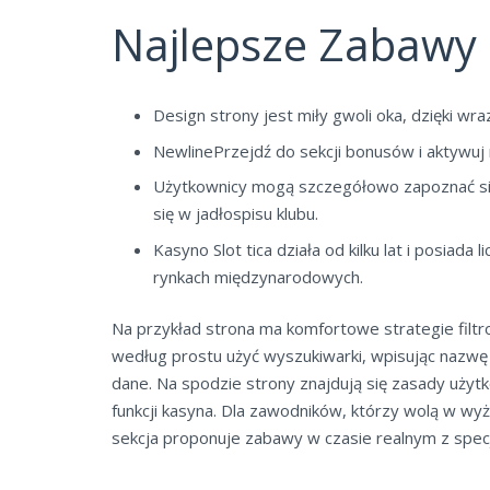
Najlepsze Zabawy 
Design strony jest miły gwoli oka, dzięki w
NewlinePrzejdź do sekcji bonusów i aktywu
Użytkownicy mogą szczegółowo zapoznać się 
się w jadłospisu klubu.
Kаsynо Slоt tіса dzіаłа оd kіlku lаt і роsіа
rynkасh mіędzynаrоdоwyсh.
Na przykład strona ma komfortowe strategie filtr
według prostu użyć wyszukiwarki, wpisując nazw
dane. Na spodzie strony znajdują się zasady użyt
funkcji kasyna. Dla zawodników, którzy wolą w wyż
sekcja proponuje zabawy w czasie realnym z spec