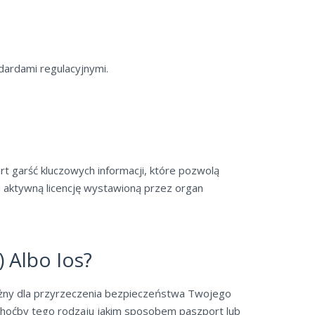
ardami regulacyjnymi.
rt garść kluczowych informacji, które pozwolą
a aktywną licencję wystawioną przez organ
) Albo Іоs?
ważny dla przyrzeczenia bezpieczeństwa Twojego
choćby tego rodzaju jakim sposobem paszport lub