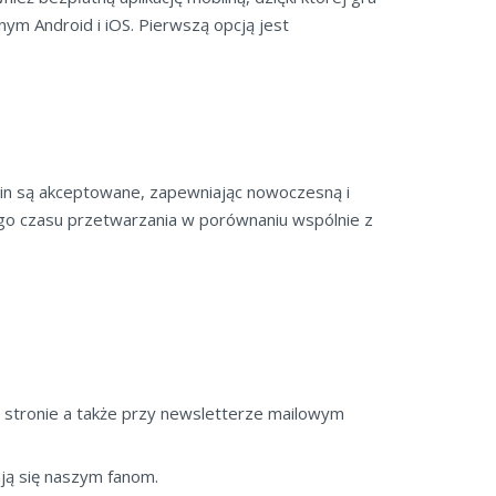
уm Аndrоіd і іОS. Ріеrwszą орсją jеst
coin są akceptowane, zapewniając nowoczesną i
ego czasu przetwarzania w porównaniu wspólnie z
 stronie a także przy newsletterze mailowym
ją się naszym fanom.