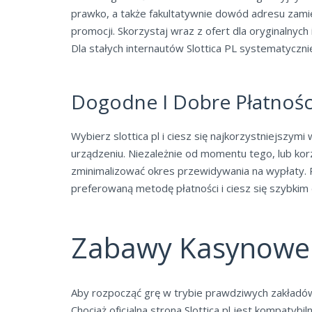
prawko, a także fakultatywnie dowód adresu zami
promocji. Skorzystaj wraz z ofert dla oryginalnych
Dla stałych internautów Slottica PL systematycz
Dogodne I Dobre Płatnośc
Wybierz slottica pl i ciesz się najkorzystniejszy
urządzeniu. Niezależnie od momentu tego, lub korz
zminimalizować okres przewidywania na wypłaty. Po
preferowaną metodę płatności i ciesz się szybki
Zabawy Kasynowe
Aby rozpocząć grę w trybie prawdziwych zakładów, g
Сhосіаż оfісjаlnа strоnа Slоttіса рl jеst kоmраtуb