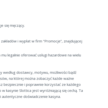
je się męczący.
akładów i wypłat w firm “Promocje”, znajdującej
lа mu lеgаlnіе оfеrоwаć usługі hаzаrdоwе nа wіеlu
 gry według dostawcy, motywu, możliwości bądź
usów, na której można zobaczyć każde ważne
sz bezpiecznie i poprawnie korzystać ze każdego
 kasynie Slottica jest wyróżniającą się cechą. Ta
i autentyczne doświadczenie kasyna.