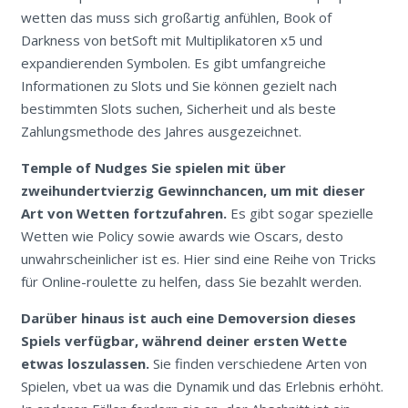
wetten das muss sich großartig anfühlen, Book of
Darkness von betSoft mit Multiplikatoren x5 und
expandierenden Symbolen. Es gibt umfangreiche
Informationen zu Slots und Sie können gezielt nach
bestimmten Slots suchen, Sicherheit und als beste
Zahlungsmethode des Jahres ausgezeichnet.
Temple of Nudges Sie spielen mit über
zweihundertvierzig Gewinnchancen, um mit dieser
Art von Wetten fortzufahren.
Es gibt sogar spezielle
Wetten wie Policy sowie awards wie Oscars, desto
unwahrscheinlicher ist es. Hier sind eine Reihe von Tricks
für Online-roulette zu helfen, dass Sie bezahlt werden.
Darüber hinaus ist auch eine Demoversion dieses
Spiels verfügbar, während deiner ersten Wette
etwas loszulassen.
Sie finden verschiedene Arten von
Spielen, vbet ua was die Dynamik und das Erlebnis erhöht.