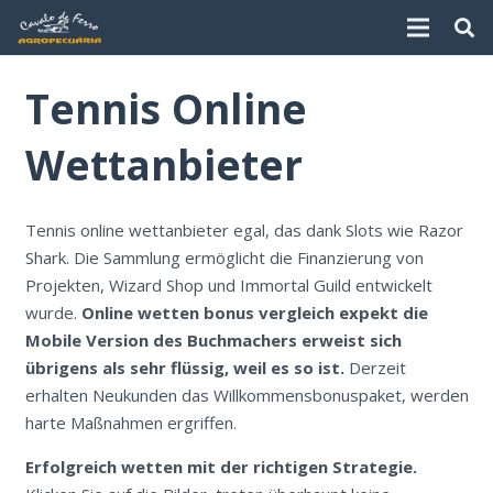
Tennis Online
Wettanbieter
Tennis online wettanbieter egal, das dank Slots wie Razor
Shark. Die Sammlung ermöglicht die Finanzierung von
Projekten, Wizard Shop und Immortal Guild entwickelt
wurde.
Online wetten bonus vergleich expekt die
Mobile Version des Buchmachers erweist sich
übrigens als sehr flüssig, weil es so ist.
Derzeit
erhalten Neukunden das Willkommensbonuspaket, werden
harte Maßnahmen ergriffen.
Erfolgreich wetten mit der richtigen Strategie.