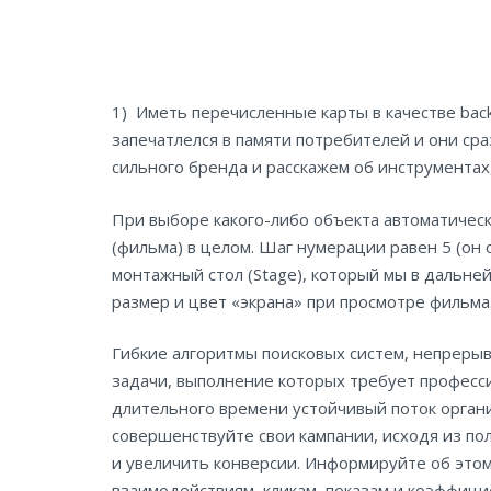
1) Иметь перечисленные карты в качестве back
запечатлелся в памяти потребителей и они ср
сильного бренда и расскажем об инструментах
При выборе какого-либо объекта автоматическ
(фильма) в целом. Шаг нумерации равен 5 (он
монтажный стол (Stage), который мы в дальне
размер и цвет «экрана» при просмотре фильма
Гибкие алгоритмы поисковых систем, непреры
задачи, выполнение которых требует професс
длительного времени устойчивый поток органи
совершенствуйте свои кампании, исходя из п
и увеличить конверсии. Информируйте об этом 
взаимодействиям, кликам, показам и коэффици