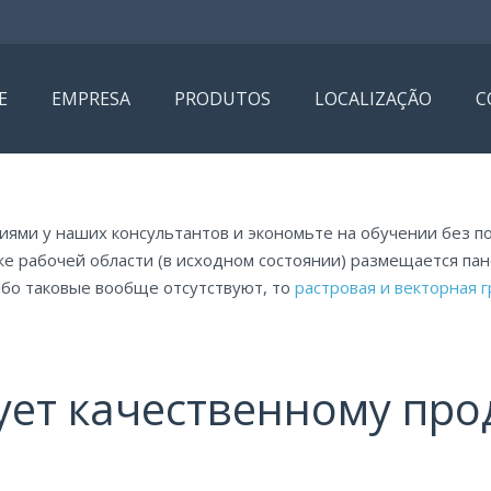
E
EMPRESA
PRODUTOS
LOCALIZAÇÃO
C
ми у наших консультантов и экономьте на обучении без по
 рабочей области (в исходном состоянии) размещается панель
ибо таковые вообще отсутствуют, то
растровая и векторная 
вует качественному пр