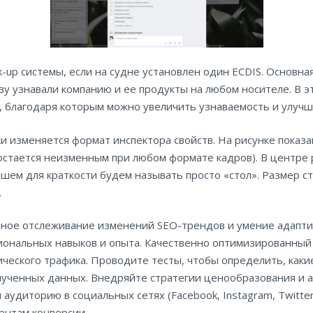
-up системы, если на судне установлен один ECDIS. Основна
азу узнавали компанию и ее продукты на любом носителе. В 
, благодаря которым можно увеличить узнаваемость и улуч
и изменяется формат инспектора свойств. На рисунке показа
 остается неизменным при любом формате кадров). В центре
йшем для краткости будем называть просто «стол». Размер с
.
вное отслеживание изменений SEO-трендов и умение адапти
иональных навыков и опыта. Качественно оптимизированный 
ческого трафика. Проводите тесты, чтобы определить, каки
олученных данных. Внедряйте стратегии ценообразования и 
аудиторию в социальных сетях (Facebook, Instagram, Twitter
ентам конверсии.