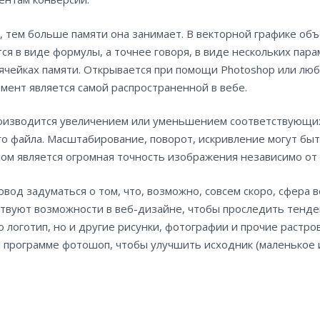
, тем больше памяти она занимает. В векторной графике объ
ся в виде формулы, а точнее говоря, в виде нескольких пара
ячейках памяти. Открывается при помощи Photoshop или лю
мент является самой распространенной в вебе.
роизводится увеличением или уменьшением соответствующи
о файла. Масштабирование, поворот, искривление могут бы
ом является огромная точность изображения независимо от
од задуматься о том, что, возможно, совсем скоро, сфера 
ствуют возможности в веб-дизайне, чтобы проследить тенде
 логотип, но и другие рисунки, фотографии и прочие растр
в программе фотошоп, чтобы улучшить исходник (маленькое 