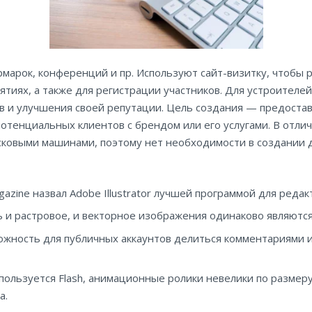
рмарок, конференций и пр. Используют сайт-визитку, чтобы р
тиях, а также для регистрации участников. Для устроителе
в и улучшения своей репутации. Цель создания — предоста
тенциальных клиентов с брендом или его услугами. В отличи
исковыми машинами, поэтому нет необходимости в создании
zine назвал Adobe Illustrator лучшей программой для редак
ь и растровое, и векторное изображения одинаково являютс
ожность для публичных аккаунтов делиться комментариями и
пользуется Flash, анимационные ролики невелики по размер
а.