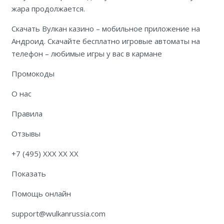
жара продолжается.
Скачать Вулкан казино – мобильное приложение на
Андроид. Скачайте бесплатно игровые автоматы на
телефон – любимые игры у вас в кармане
Промокоды
О нас
Правила
Отзывы
+7 (495) XXX XX XX
Показать
Помощь онлайн
support@wulkanrussia.com