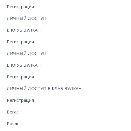
Регистрация
ЛИЧНЫЙ ДОСТУП
В КЛУБ ВУЛКАН
Регистрация
ЛИЧНЫЙ ДОСТУП
В КЛУБ ВУЛКАН
Регистрация
ЛИЧНЫЙ ДОСТУП В КЛУБ ВУЛКАН
Регистрация
Вегас
Рояль