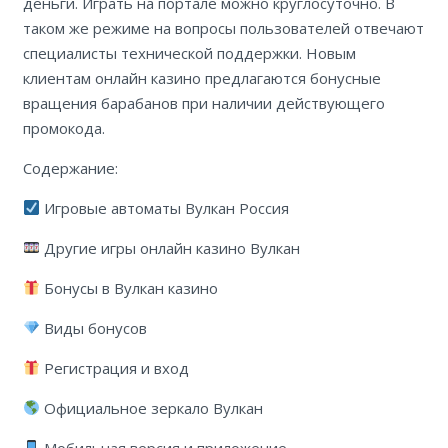
деньги. Играть на портале можно круглосуточно. В
таком же режиме на вопросы пользователей отвечают
специалисты технической поддержки. Новым
клиентам онлайн казино предлагаются бонусные
вращения барабанов при наличии действующего
промокода.
Содержание:
Игровые автоматы Вулкан Россия
Другие игры онлайн казино Вулкан
Бонусы в Вулкан казино
Виды бонусов
Регистрация и вход
Официальное зеркало Вулкан
Мобильная версия и приложение