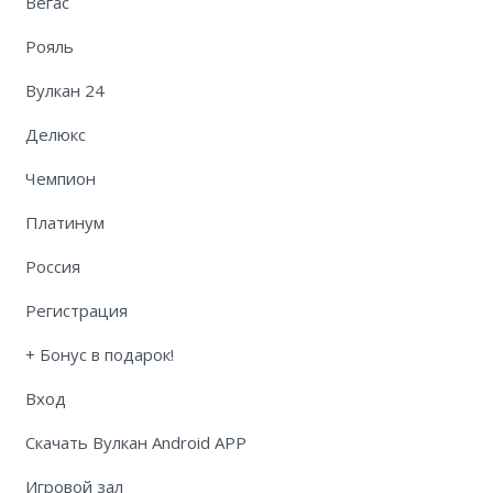
Вегас
Рояль
Вулкан 24
Делюкс
Чемпион
Платинум
Россия
Регистрация
+ Бонус в подарок!
Вход
Скачать Вулкан Android APP
Игровой зал