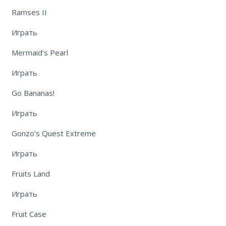
Ramses II
Играть
Mermaid’s Pearl
Играть
Go Bananas!
Играть
Gonzo’s Quest Extreme
Играть
Fruits Land
Играть
Fruit Case