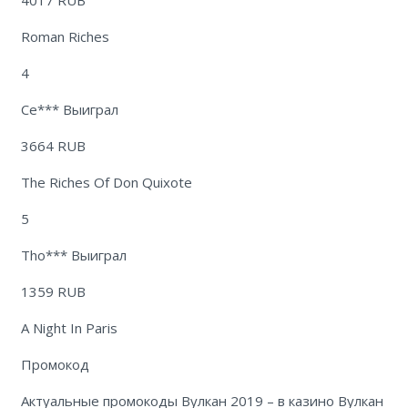
Roman Riches
4
Ce*** Выиграл
3664 RUB
The Riches Of Don Quixote
5
Tho*** Выиграл
1359 RUB
A Night In Paris
Промокод
Актуальные промокоды Вулкан 2019 – в казино Вулкан