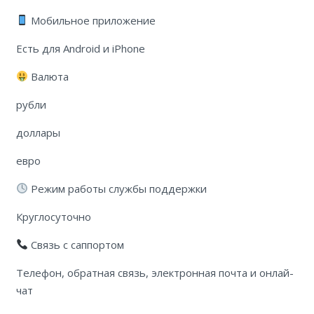
Мобильное приложение
Есть для Android и iPhone
Валюта
рубли
доллары
евро
Режим работы службы поддержки
Круглосуточно
Связь с саппортом
Телефон, обратная связь, электронная почта и онлай-
чат