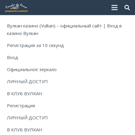
Вулкан казино (Vulkan) – официальный сайт | Вход в
казино Вулкан
Регистрация за 10 секунд
Вход
Официальное зеркало
ЛИЧНЫЙ ДОСТУП
В КЛУБ ВУЛКАН
Регистрация
ЛИЧНЫЙ ДОСТУП
В КЛУБ ВУЛКАН