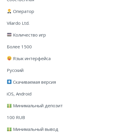
Оператор
Vilardo Ltd.
Количество игр
Более 1500
Язык интерфейса
Русский
Скачиваемая версия
iOS, Android
Минимальный депозит
100 RUB
Минимальный вывод