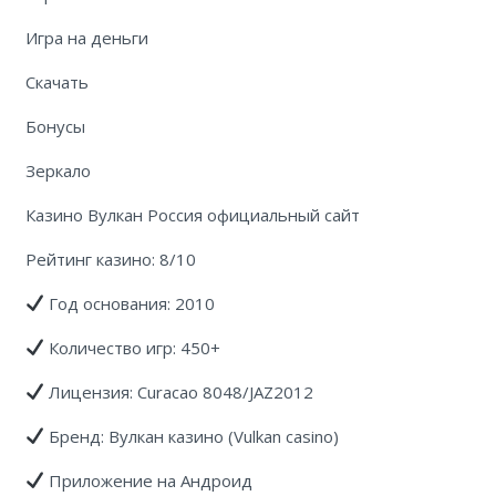
Игра на деньги
Скачать
Бонусы
Зеркало
Казино Вулкан Россия официальный сайт
Рейтинг казино: 8/10
Год основания: 2010
Количество игр: 450+
Лицензия: Curacao 8048/JAZ2012
Бренд: Вулкан казино (Vulkan casino)
Приложение на Андроид