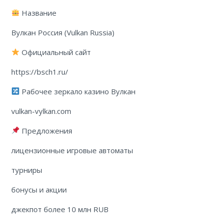
Название
Вулкан Россия (Vulkan Russia)
Официальный сайт
https://bsch1.ru/
Рабочее зеркало казино Вулкан
vulkan-vylkan.com
Предложения
лицензионные игровые автоматы
турниры
бонусы и акции
джекпот более 10 млн RUB