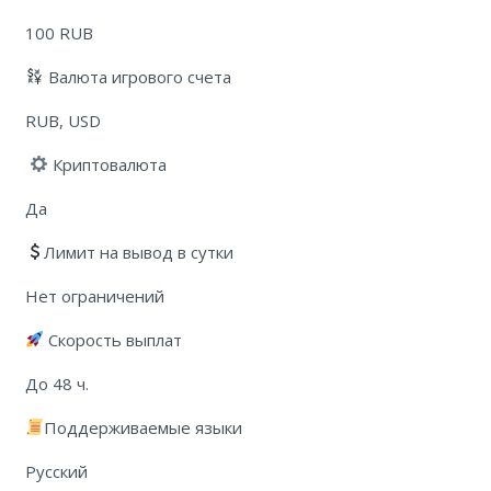
100 RUB
Валюта игрового счета
RUB, USD
Криптовалюта
Да
Лимит на вывод в сутки
Нет ограничений
Скорость выплат
До 48 ч.
Поддерживаемые языки
Русский