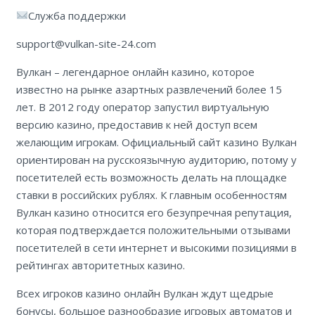
Служба поддержки
support@vulkan-site-24.com
Вулкан – легендарное онлайн казино, которое
известно на рынке азартных развлечений более 15
лет. В 2012 году оператор запустил виртуальную
версию казино, предоставив к ней доступ всем
желающим игрокам. Официальный сайт казино Вулкан
ориентирован на русскоязычную аудиторию, потому у
посетителей есть возможность делать на площадке
ставки в российских рублях. К главным особенностям
Вулкан казино относится его безупречная репутация,
которая подтверждается положительными отзывами
посетителей в сети интернет и высокими позициями в
рейтингах авторитетных казино.
Всех игроков казино онлайн Вулкан ждут щедрые
бонусы, большое разнообразие игровых автоматов и