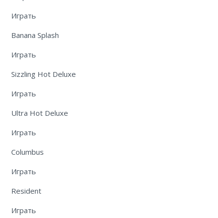
Играть
Banana Splash
Играть
Sizzling Hot Deluxe
Играть
Ultra Hot Deluxe
Играть
Columbus
Играть
Resident
Играть