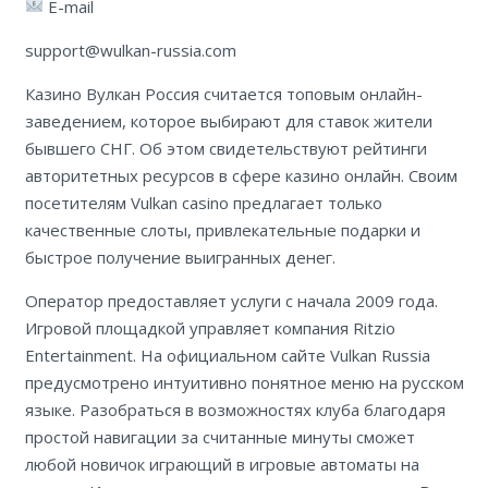
E-mail
support@wulkan-russia.com
Казино Вулкан Россия считается топовым онлайн-
заведением, которое выбирают для ставок жители
бывшего СНГ. Об этом свидетельствуют рейтинги
авторитетных ресурсов в сфере казино онлайн. Своим
посетителям Vulkan casino предлагает только
качественные слоты, привлекательные подарки и
быстрое получение выигранных денег.
Оператор предоставляет услуги с начала 2009 года.
Игровой площадкой управляет компания Ritzio
Entertainment. На официальном сайте Vulkan Russia
предусмотрено интуитивно понятное меню на русском
языке. Разобраться в возможностях клуба благодаря
простой навигации за считанные минуты сможет
любой новичок играющий в игровые автоматы на