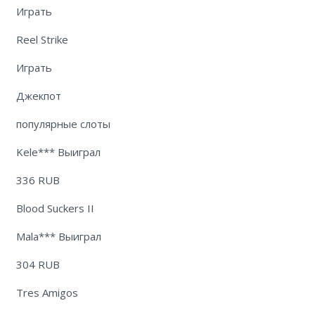
Играть
Reel Strike
Играть
Джекпот
популярные слоты
Kele*** Выиграл
336 RUB
Blood Suckers II
Mala*** Выиграл
304 RUB
Tres Amigos