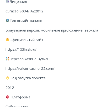
Лицензия
Curacao 8034/JAZ2012
Тип онлайн казино
Браузерная версия, мобильное приложение, зеркала
Официальный сайт
https://153krsk.ru/
Зеркало казино Вулкан
https://vulkan-casino-25.com/
Год запуска проекта
2012
Платформа
Собственная