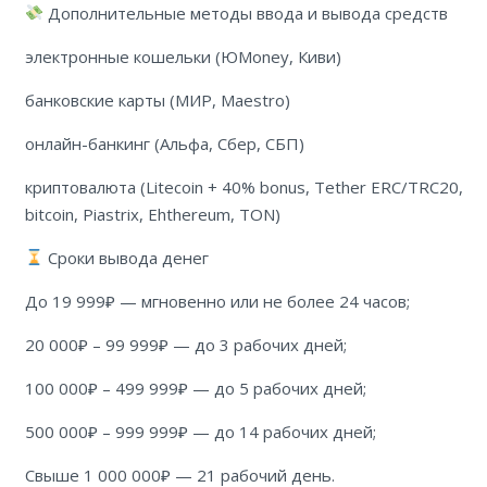
Дополнительные методы ввода и вывода средств
электронные кошельки (ЮMoney, Киви)
банковские карты (МИР, Maestro)
онлайн-банкинг (Альфа, Сбер, СБП)
криптовалюта (Litecoin + 40% bonus, Tether ERC/TRC20,
bitcoin, Piastrix, Ehthereum, TON)
Сроки вывода денег
До 19 999₽ — мгновенно или не более 24 часов;
20 000₽ – 99 999₽ — до 3 рабочих дней;
100 000₽ – 499 999₽ — до 5 рабочих дней;
500 000₽ – 999 999₽ — до 14 рабочих дней;
Свыше 1 000 000₽ — 21 рабочий день.