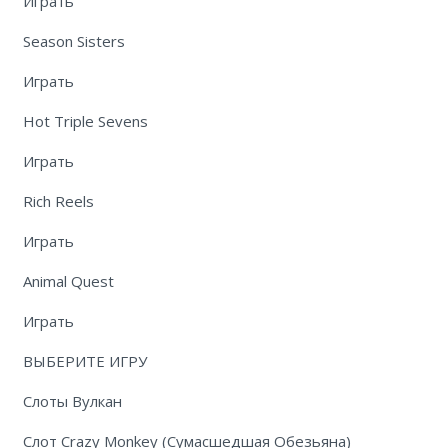
Играть
Season Sisters
Играть
Hot Triple Sevens
Играть
Rich Reels
Играть
Animal Quest
Играть
ВЫБЕРИТЕ ИГРУ
Слоты Вулкан
Слот Crazy Monkey (Сумасшедшая Обезьяна)