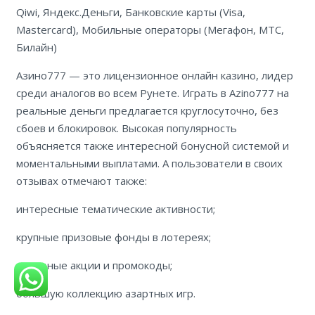
Qiwi, Яндекс.Деньги, Банковские карты (Visa,
Mastercard), Мобильные операторы (Мегафон, МТС,
Билайн)
Азино777 — это лицензионное онлайн казино, лидер
среди аналогов во всем Рунете. Играть в Azino777 на
реальные деньги предлагается круглосуточно, без
сбоев и блокировок. Высокая популярность
объясняется также интересной бонусной системой и
моментальными выплатами. А пользователи в своих
отзывах отмечают также:
интересные тематические активности;
крупные призовые фонды в лотереях;
выгодные акции и промокоды;
большую коллекцию азартных игр.