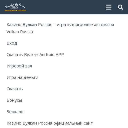
Казино Вулкан Россия – играть в игровые автоматы
Vulkan Russia
Вход
Скачать Вулкан Android APP
Игровой зал
Игра на деньги
Скачать
Бонусы
Зеркало
Казино Вулкан Россия официальный сайт