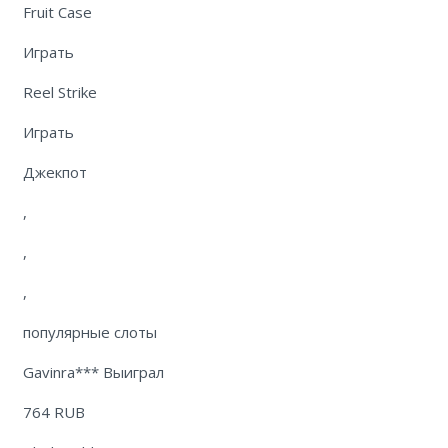
Fruit Case
Играть
Reel Strike
Играть
Джекпот
,
,
,
популярные слоты
Gavinra*** Выиграл
764 RUB