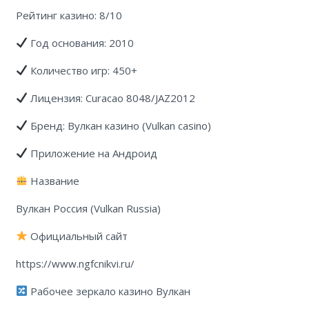
Рейтинг казино: 8/10
Год основания: 2010
Количество игр: 450+
Лицензия: Curacao 8048/JAZ2012
Бренд: Вулкан казино (Vulkan casino)
Приложение на Андроид
Название
Вулкан Россия (Vulkan Russia)
Официальный сайт
https://www.ngfcnikvi.ru/
Рабочее зеркало казино Вулкан