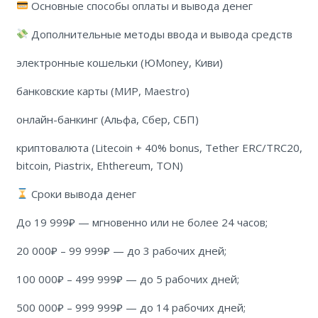
Основные способы оплаты и вывода денег
Дополнительные методы ввода и вывода средств
электронные кошельки (ЮMoney, Киви)
банковские карты (МИР, Maestro)
онлайн-банкинг (Альфа, Сбер, СБП)
криптовалюта (Litecoin + 40% bonus, Tether ERC/TRC20,
bitcoin, Piastrix, Ehthereum, TON)
Сроки вывода денег
До 19 999₽ — мгновенно или не более 24 часов;
20 000₽ – 99 999₽ — до 3 рабочих дней;
100 000₽ – 499 999₽ — до 5 рабочих дней;
500 000₽ – 999 999₽ — до 14 рабочих дней;