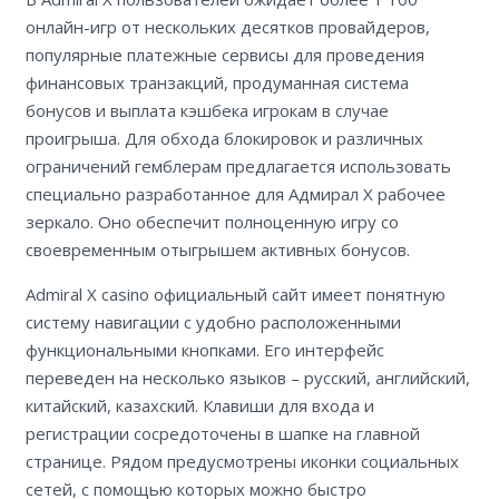
онлайн-игр от нескольких десятков провайдеров,
популярные платежные сервисы для проведения
финансовых транзакций, продуманная система
бонусов и выплата кэшбека игрокам в случае
проигрыша. Для обхода блокировок и различных
ограничений гемблерам предлагается использовать
специально разработанное для Адмирал Х рабочее
зеркало. Оно обеспечит полноценную игру со
своевременным отыгрышем активных бонусов.
Admiral X casino официальный сайт имеет понятную
систему навигации с удобно расположенными
функциональными кнопками. Его интерфейс
переведен на несколько языков – русский, английский,
китайский, казахский. Клавиши для входа и
регистрации сосредоточены в шапке на главной
странице. Рядом предусмотрены иконки социальных
сетей, с помощью которых можно быстро