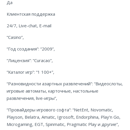
Да
Клиентская поддержка
24/7, Live-chat, E-mail
“Casino”,
“Год создания”: “2009”,
“Лицензия”: “Curacao”,
“Каталог игр”: “1 100+”,
“Разновидности азартных развлечений”: “Видеослоты,
игровые автоматы, карточные, настольные
развлечения, live-игры”,
“Провайдеры игрового софта”: “NetEnt, Novomatic,
Playson, Belatra, Amatic, Igrosoft, Endorphina, Play’n Go,
Microgaming, EGT, Spinmatic, Pragmatic Play и другие”,