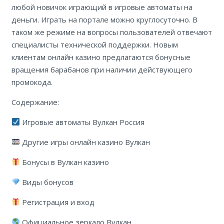
любой новичок играющий в игровые автоматы на
деньги. Играть на портале можно круглосуточно. В
таком же режиме на вопросы пользователей отвечают
специалисты технической поддержки. Новым
клиентам онлайн казино предлагаются бонусные
вращения барабанов при наличии действующего
промокода.
Содержание:
Игровые автоматы Вулкан Россия
Другие игры онлайн казино Вулкан
Бонусы в Вулкан казино
Виды бонусов
Регистрация и вход
Официальное зеркало Вулкан