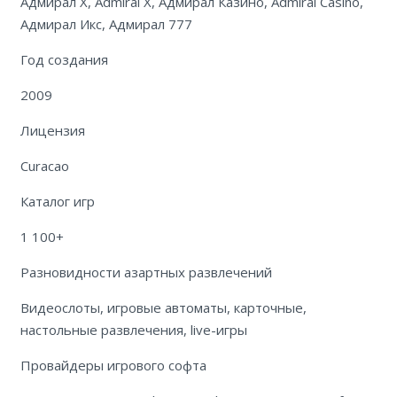
Адмирал Х, Admiral X, Адмирал Казино, Admiral Casino,
Адмирал Икс, Адмирал 777
Год создания
2009
Лицензия
Curacao
Каталог игр
1 100+
Разновидности азартных развлечений
Видеослоты, игровые автоматы, карточные,
настольные развлечения, live-игры
Провайдеры игрового софта