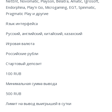
NetEnt, Novomatic, Playson, Belatra, Amatic, Igrosoft,
Endorphina, Play’n Go, Microgaming, EGT, Spinmatic,
Pragmatic Play и другие
Язык интерфейса
Русский, английский, китайский, казахский
Игровая валюта
Российские рубли
Стартовый депозит
100 RUB
Минимальная сумма вывода
500 RUB
Лимит на вывод выигрышей в сутки