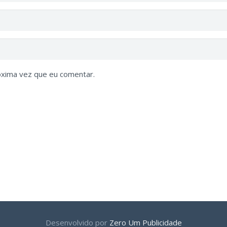
óxima vez que eu comentar.
Desenvolvido por
Zero Um Publicidade