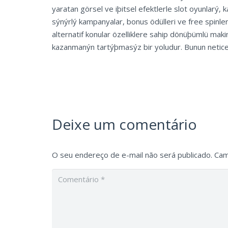
yaratan görsel ve iþitsel efektlerle slot oyunlar
sýnýrlý kampanyalar, bonus ödülleri ve free spinler g
alternatif konular özelliklere sahip dönüþümlü makin
kazanmanýn tartýþmasýz bir yoludur. Bunun netice
Deixe um comentário
O seu endereço de e-mail não será publicado.
Cam