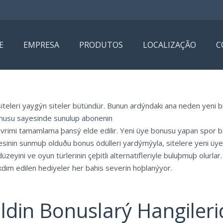
E
EMPRESA
PRODUTOS
LOCALIZAÇÃO
C
iteleri yaygýn siteler bütündür. Bunun ardýndaki ana neden yeni 
onusu sayesinde sunulup abonenin
vrimi tamamlama þansý elde edilir. Yeni üye bonusu yapan spor ba
inin sunmuþ olduðu bonus ödülleri yardýmýyla, sitelere yeni üye
üzeyini ve oyun türlerinin çeþitli alternatifleriyle buluþmuþ olurlar
dim edilen hediyeler her bahis severin hoþlanýyor.
din Bonuslarý Hangileri