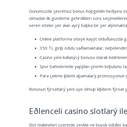
Günümüzde çevrimsiz bonus hoþgeldin hediyesi ödül
olmadan ilk gündeme getirdikleri soru seçenekleri
veren siteler yer alan ayrý baþka bir yer alýnmakt
Online platforma siteye kayýt olduðunuzda ga
350 TL giriþ ödülü saðlamaktalar, neþelendiri
Casino yeni kullanýcý bonusu olarak belirlenen 
Spor bahislerinde yapýlan çevrim koþulunu ta
Para çekme iþlemi aþamalarý promosyonun çev
Bonusun fýrsatlarý yeni üye olmuþ kiþilerin fýrsa
Eðlenceli casino slotlarý i
Slot makineleri üzerinde zevkle ve büyük ödüller k