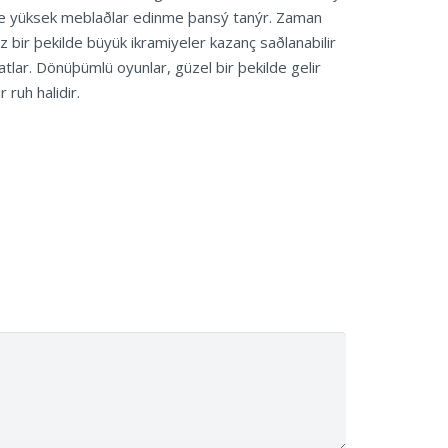
m de yüksek meblaðlar edinme þansý tanýr. Zaman
iz bir þekilde büyük ikramiyeler kazanç saðlanabilir
atlar. Dönüþümlü oyunlar, güzel bir þekilde gelir
ruh halidir.